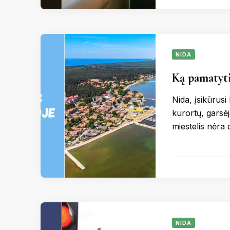
NIDA
Ką pamatyti
Nida, įsikūrusi
kurortų, garsėj
miestelis nėra 
NIDA