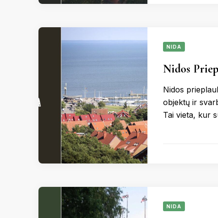
NIDA
Nidos Priep
Nidos prieplauk
objektų ir svar
Tai vieta, kur 
NIDA