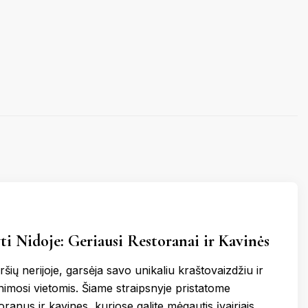
KERNAVĖ
KĖDAINIAI
LATVIJA
AMAS
KUPIŠKIS
MARIJAMPOLĖ
PRANCŪZIJA
NIDA
PAGĖGIAI
ŠVEICARIJA
S
PASVALYS
PLUNGĖ
VOKIETIJA
ROKIŠKIS
ŠIAULIAI
TAURAGĖ
TELŠIAI
ti Nidoje: Geriausi Restoranai ir Kavinės
VILNIUS
ZARASAI
ršių nerijoje, garsėja savo unikaliu kraštovaizdžiu ir
nimosi vietomis. Šiame straipsnyje pristatome
oranus ir kavines, kuriose galite mėgautis įvairiais