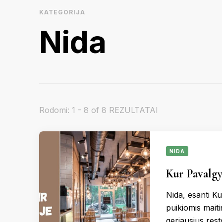
KATEGORIJA
KAUNAS
VIETN
Nida
KRETINGA
MOLĖTAI
PANEVĖŽY
Rodomi: 1 - 8 of 8 REZULTATAI
RASEINIAI
NIDA
ŠVENTOJI
Kur Pavalgy
UTENA
Nida, esanti Ku
puikiomis maiti
geriausius rest