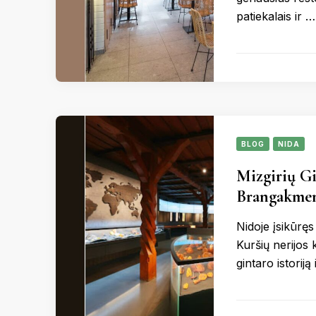
patiekalais ir …
BLOG
NIDA
Mizgirių Gi
Brangakmen
Nidoje įsikūręs
Kuršių nerijos k
gintaro istoriją