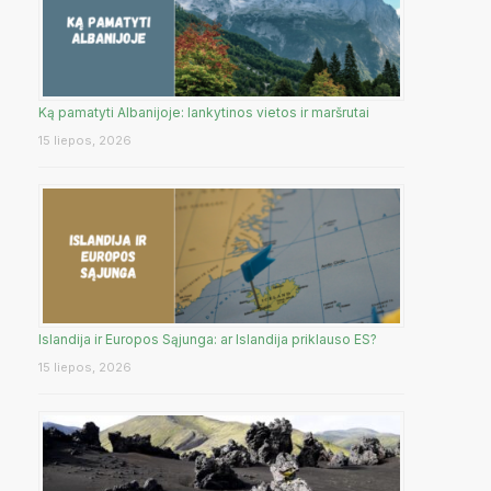
Ką pamatyti Albanijoje: lankytinos vietos ir maršrutai
15 liepos, 2026
Islandija ir Europos Sąjunga: ar Islandija priklauso ES?
15 liepos, 2026