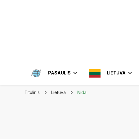
Apkeliauk.lt
PASAULIS
LIETUVA
Titulinis
Lietuva
Nida
AMERIKA
ALYTUS
AZIJA
ELEKTRĖN
MEKSIKA
BRAZIL
INDON
JONIŠKIS
JORDA