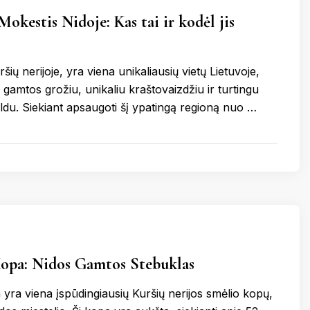
okestis Nidoje: Kas tai ir kodėl jis
ršių nerijoje, yra viena unikaliausių vietų Lietuvoje,
 gamtos grožiu, unikaliu kraštovaizdžiu ir turtingu
eldu. Siekiant apsaugoti šį ypatingą regioną nuo …
Kopa: Nidos Gamtos Stebuklas
 yra viena įspūdingiausių Kuršių nerijos smėlio kopų,