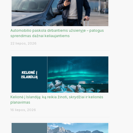
Automobilio paskola dirbantiems užsienyje – patogus
sprendimas dažnai keliaujantiems
22 liepos, 2026
Kelionė į Islandiją: ką reikia žinoti, skrydžiai ir kelionės
planavimas
16 liepos, 2026