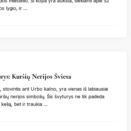
idos miestelio. Ši kopa yra aukšta, siekianti apie 52
os lygio, ir …
rys: Kuršių Nerijos Šviesa
 stovintis ant Urbo kalno, yra vienas iš labiausiai
šių nerijos simbolių. Šis švyturys ne tik padeda
 kelią, bet ir traukia …