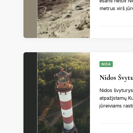
esanti netoli N
metrus virš jūr
NIDA
Nidos Švytu
Nidos švyturys,
atpažįstamų Kur
jūreiviams rasti