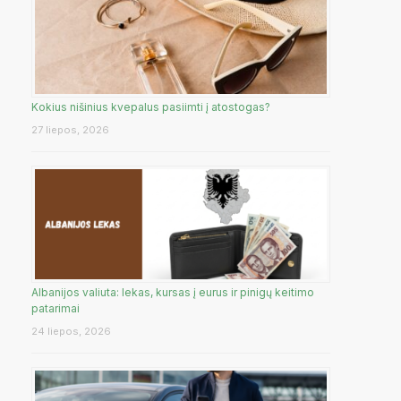
Kokius nišinius kvepalus pasiimti į atostogas?
27 liepos, 2026
Albanijos valiuta: lekas, kursas į eurus ir pinigų keitimo
patarimai
24 liepos, 2026