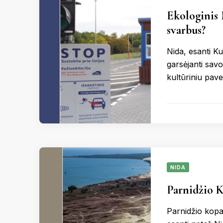
Ekologinis M
svarbus?
Nida, esanti Ku
garsėjanti savo
kultūriniu pav
NIDA
Parnidžio 
Parnidžio kopa