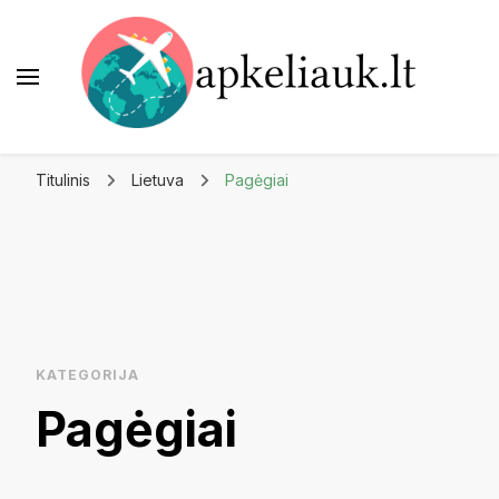
Apkeliauk.lt
Titulinis
Lietuva
Pagėgiai
KATEGORIJA
Pagėgiai