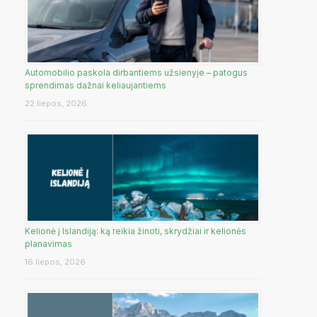
Automobilio paskola dirbantiems užsienyje – patogus
sprendimas dažnai keliaujantiems
22 liepos, 2026
Kelionė į Islandiją: ką reikia žinoti, skrydžiai ir kelionės
planavimas
16 liepos, 2026