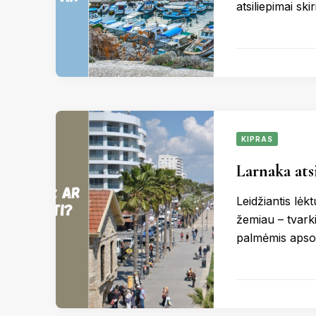
atsiliepimai ski
KIPRAS
Larnaka atsi
Leidžiantis lėk
žemiau – tvarki
palmėmis apso