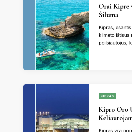
Orai Kipre 
Šiluma
Kipras, esantis
klimato ištisus
poilsiautojus, 
KIPRAS
Kipro Oro U
Keliautoja
Kipras yra popul