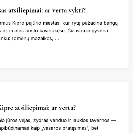
as atsiliepimai: ar verta vykti?
ramus Kipro pajūrio miestas, kur rytą pažadina bangų
s aromatas uosto kavinukėse. Čia istorija gyvena
lankų: romėnų mozaikos, …
ipre atsiliepimai: ar verta?
mio jūros vėjas, žydras vanduo ir jaukios tavernos —
apibūdinamas kaip „vasaros pratęsimas“, bet