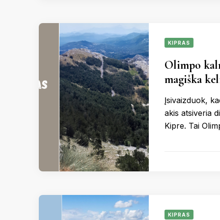
KIPRAS
Olimpo kaln
magiška kel
Įsivaizduok, ka
akis atsiveria 
Kipre. Tai Olim
KIPRAS