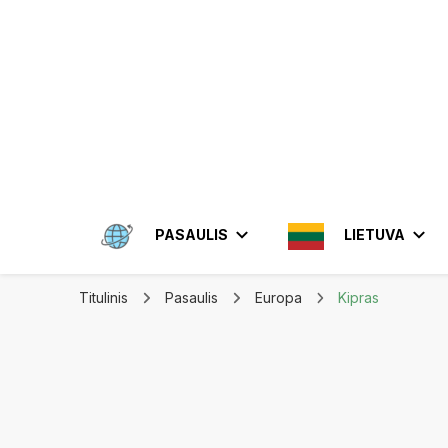
Apkeliauk.lt
PASAULIS
LIETUVA
Titulinis
Pasaulis
Europa
Kipras
AMERIKA
ALYTUS
AZIJA
ELEKTRĖN
MEKSIKA
BRAZIL
INDON
JONIŠKIS
JORDA