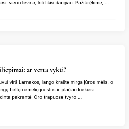
riasi: vieni dievina, kiti tikisi daugiau. Pažiūrėkime, …
liepimai: ar verta vykti?
tuvui virš Larnakos, lango krašte mirga jūros mėlis, o
ngų baltų namelių juostos ir plačiai driekiasi
dinta pakrantė. Oro trapuose tvyro …