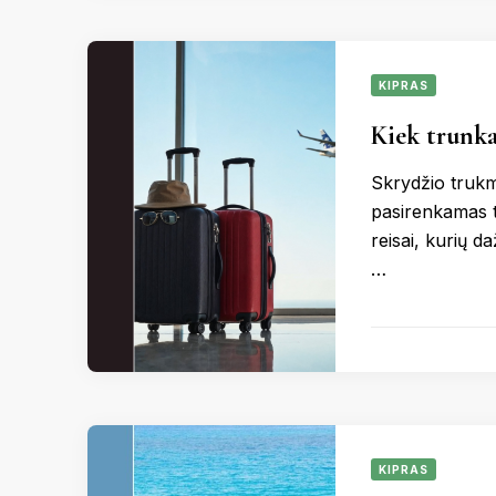
KIPRAS
Kiek trunka 
Skrydžio trukmė
pasirenkamas ti
reisai, kurių da
…
KIPRAS