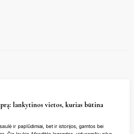
KERNAVĖ
KĖDAINIAI
LATVIJA
AMAS
KUPIŠKIS
MARIJAMPOLĖ
PRANCŪZIJA
NIDA
PAGĖGIAI
ŠVEICARIJA
S
PASVALYS
PLUNGĖ
VOKIETIJA
ROKIŠKIS
ŠIAULIAI
TAURAGĖ
TELŠIAI
prą: lankytinos vietos, kurias būtina
VILNIUS
ZARASAI
saulė ir paplūdimiai, bet ir istorijos, gamtos bei