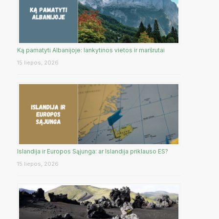
Ką pamatyti Albanijoje: lankytinos vietos ir maršrutai
15 liepos, 2026
Islandija ir Europos Sąjunga: ar Islandija priklauso ES?
15 liepos, 2026