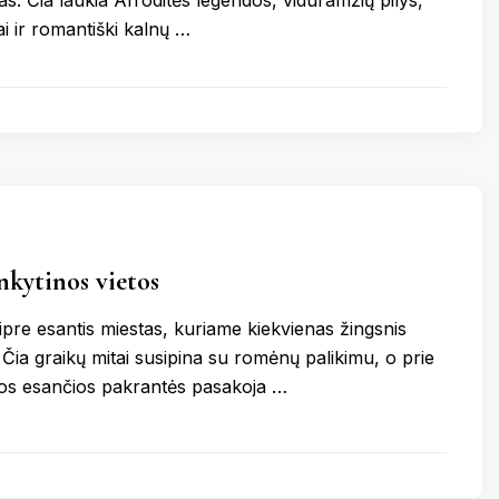
s. Čia laukia Afroditės legendos, viduramžių pilys,
ai ir romantiški kalnų …
ankytinos vietos
ipre esantis miestas, kuriame kiekvienas žingsnis
a. Čia graikų mitai susipina su romėnų palikimu, o prie
os esančios pakrantės pasakoja …