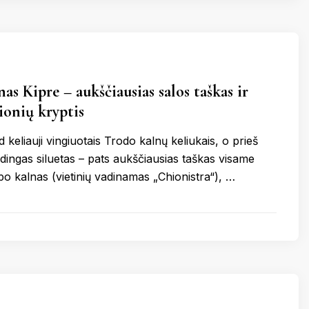
as Kipre – aukščiausias salos taškas ir
ionių kryptis
d keliauji vingiuotais Trodo kalnų keliukais, o prieš
didingas siluetas – pats aukščiausias taškas visame
po kalnas (vietinių vadinamas „Chionistra“), …