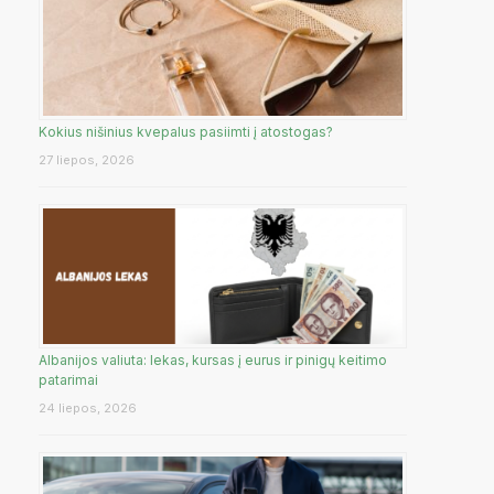
Kokius nišinius kvepalus pasiimti į atostogas?
27 liepos, 2026
Albanijos valiuta: lekas, kursas į eurus ir pinigų keitimo
patarimai
24 liepos, 2026