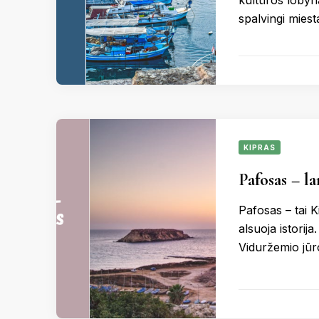
kultūros lobyna
spalvingi miest
KIPRAS
Pafosas – l
Pafosas – tai K
alsuoja istorij
Viduržemio jūr