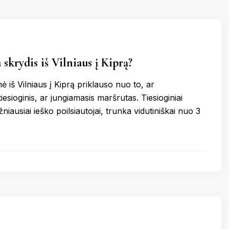
skrydis iš Vilniaus į Kiprą?
 iš Vilniaus į Kiprą priklauso nuo to, ar
esioginis, ar jungiamasis maršrutas. Tiesioginiai
žniausiai ieško poilsiautojai, trunka vidutiniškai nuo 3