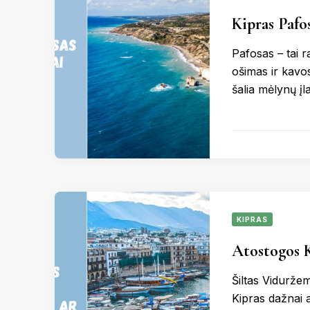
Kipras Pafos
Pafosas – tai 
ošimas ir kavo
šalia mėlynų į
KIPRAS
Atostogos K
Šiltas Vidurže
Kipras dažnai 