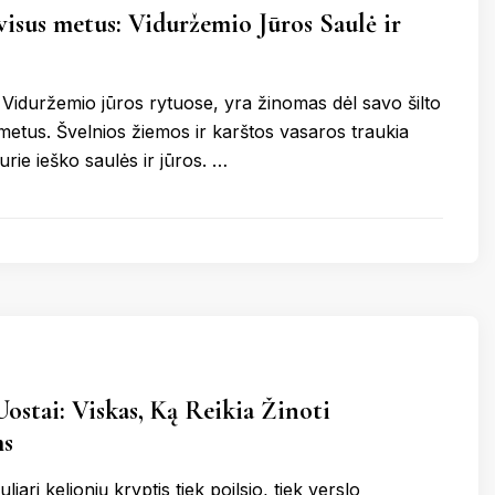
visus metus: Viduržemio Jūros Saulė ir
 Viduržemio jūros rytuose, yra žinomas dėl savo šilto
 metus. Švelnios žiemos ir karštos vasaros traukia
kurie ieško saulės ir jūros. …
ostai: Viskas, Ką Reikia Žinoti
ms
iari kelionių kryptis tiek poilsio, tiek verslo