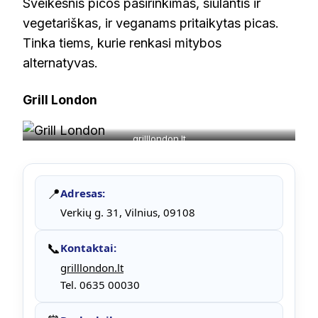
Sveikesnis picos pasirinkimas, siūlantis ir
vegetariškas, ir veganams pritaikytas picas.
Tinka tiems, kurie renkasi mitybos
alternatyvas.
Grill London
grilllondon.lt
📍
Adresas:
Verkių g. 31, Vilnius, 09108
📞
Kontaktai:
grilllondon.lt
Tel. 0635 00030