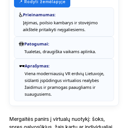
📍 Rodyti žemėlapyje
♿
Prieinamumas:
Įėjimas, poilsio kambarys ir stovėjimo
aikštelė pritaikyti neįgaliesiems.
🚻
Patogumai:
Tualetas, draugiška vaikams aplinka.
🕶️
Aprašymas:
Viena moderniausių VR erdvių Lietuvoje,
siūlanti įspūdingus virtualios realybės
žaidimus ir pramogas paaugliams ir
suaugusiems.
Mergaitės panirs į virtualų nuotykį: šoks,
spręs galvosūkius, žais kartu ar individualiai.