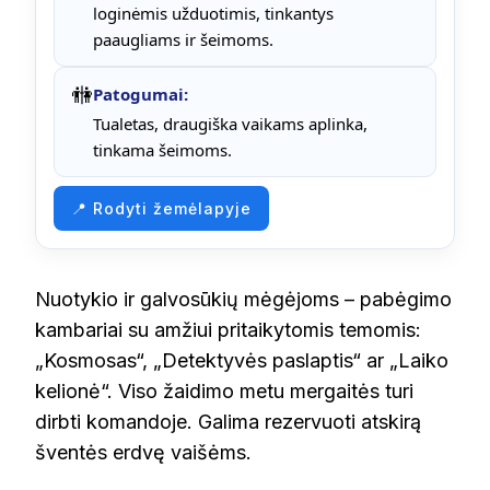
loginėmis užduotimis, tinkantys
paaugliams ir šeimoms.
🚻
Patogumai:
Tualetas, draugiška vaikams aplinka,
tinkama šeimoms.
📍 Rodyti žemėlapyje
Nuotykio ir galvosūkių mėgėjoms – pabėgimo
kambariai su amžiui pritaikytomis temomis:
„Kosmosas“, „Detektyvės paslaptis“ ar „Laiko
kelionė“. Viso žaidimo metu mergaitės turi
dirbti komandoje. Galima rezervuoti atskirą
šventės erdvę vaišėms.