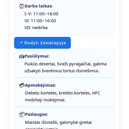
⏰
Darbo laikas:
I–V: 11:00–18:00
VI: 11:00–16:00
VII: nedirba
📍 Rodyti žemėlapyje
🍰
Pasiūlymai:
Puikūs desertai, švieži pyragaičiai, galima
užsakyti šventinius tortus išsinešimui.
💳
Apmokėjimas:
Debeto kortelės, kredito kortelės, NFC
mobilieji mokėjimai.
📦
Paslaugos:
Maistas išsinešti, galimybė greitai
apsipirkti vietoje.