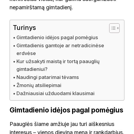
nepamirštamą gimtadienį.
Turinys
Gimtadienio idėjos pagal pomėgius
Gimtadienis gamtoje ar netradicinėse
erdvėse
Kur užsakyti maistą ir tortą paauglių
gimtadieniui?
Naudingi patarimai tėvams
Žmonių atsiliepimai
Dažniausiai užduodami klausimai
Gimtadienio idėjos pagal pomėgius
Paauglės šiame amžiuje jau turi aiškesnius
interesus – vienos dievina meną ir rankdarbius,