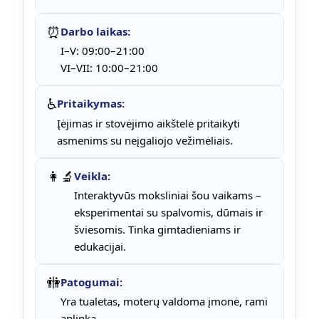
⏰
Darbo laikas:
I–V: 09:00–21:00
VI–VII: 10:00–21:00
♿
Pritaikymas:
Įėjimas ir stovėjimo aikštelė pritaikyti
asmenims su neįgaliojo vežimėliais.
👩‍🔬
Veikla:
Interaktyvūs moksliniai šou vaikams –
eksperimentai su spalvomis, dūmais ir
šviesomis. Tinka gimtadieniams ir
edukacijai.
🚻
Patogumai:
Yra tualetas, moterų valdoma įmonė, rami
aplinka.