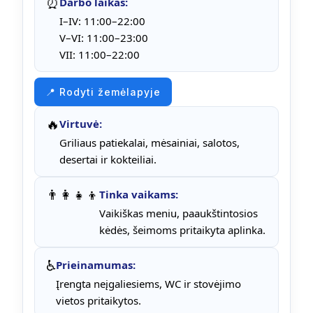
⏰
Darbo laikas:
I–IV: 11:00–22:00
V–VI: 11:00–23:00
VII: 11:00–22:00
📍 Rodyti žemėlapyje
🔥
Virtuvė:
Griliaus patiekalai, mėsainiai, salotos,
desertai ir kokteiliai.
👨‍👩‍👧‍👦
Tinka vaikams:
Vaikiškas meniu, paaukštintosios
kėdės, šeimoms pritaikyta aplinka.
♿
Prieinamumas:
Įrengta neįgaliesiems, WC ir stovėjimo
vietos pritaikytos.