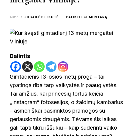
ON
Autorius
JOGAILĖ PETKUTĖ
PALIKITE KOMENTARĄ
KUR
ŠVĘSTI
GIMTADIENĮ
13
METŲ
MERGAITEI
Dalintis
VILNIUJE?
Gimtadienis 13-osios metų proga – tai
ypatinga riba tarp vaikystės ir paauglystės.
Tai amžius, kai princesių tortus keičia
„Instagram“ fotosesijos, o žaidimų kambarius
– asmeniškai pasirinktos pramogos su
geriausiomis draugėmis. Tėvams šis laikas
gali tapti tikru iššūkiu – kaip suderinti vaiko