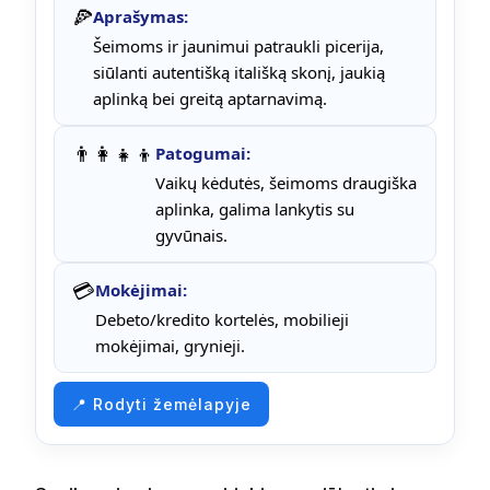
🍕
Aprašymas:
Šeimoms ir jaunimui patraukli picerija,
siūlanti autentišką itališką skonį, jaukią
aplinką bei greitą aptarnavimą.
👨‍👩‍👧‍👦
Patogumai:
Vaikų kėdutės, šeimoms draugiška
aplinka, galima lankytis su
gyvūnais.
💳
Mokėjimai:
Debeto/kredito kortelės, mobilieji
mokėjimai, grynieji.
📍 Rodyti žemėlapyje