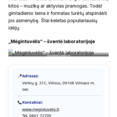
kitos – muziką ar aktyvias pramogas. Todėl
gimtadienio tema ir formatas turėtų atspindėti
jos asmenybę. Štai keletas populiariausių
idėjų:
„Mėgintuvėlis“ – šventė laboratorijoje
megintuvelis.lt
📍
Adresas:
Verkių g. 31C, Vilnius, 09108 Vilniaus m.
sav.
📞
Kontaktai:
www.megintuvelis.lt
Tel. 0601 72705