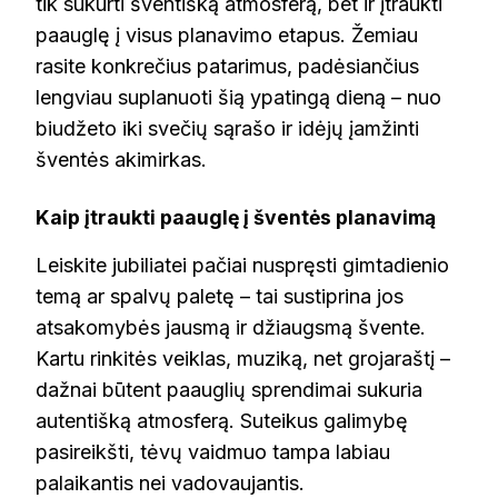
tik sukurti šventišką atmosferą, bet ir įtraukti
paauglę į visus planavimo etapus. Žemiau
rasite konkrečius patarimus, padėsiančius
lengviau suplanuoti šią ypatingą dieną – nuo
biudžeto iki svečių sąrašo ir idėjų įamžinti
šventės akimirkas.
Kaip įtraukti paauglę į šventės planavimą
Leiskite jubiliatei pačiai nuspręsti gimtadienio
temą ar spalvų paletę – tai sustiprina jos
atsakomybės jausmą ir džiaugsmą švente.
Kartu rinkitės veiklas, muziką, net grojaraštį –
dažnai būtent paauglių sprendimai sukuria
autentišką atmosferą. Suteikus galimybę
pasireikšti, tėvų vaidmuo tampa labiau
palaikantis nei vadovaujantis.