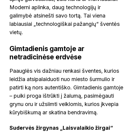
Moderni aplinka, daug technologijų ir
galimybė atsinešti savo tortą. Tai viena
labiausiai „technologiškai pažangių“ šventės
vietų.
Gimtadienis gamtoje ar
netradicinėse erdvėse
Paauglės vis dažniau renkasi šventes, kurios
leidžia atsipalaiduoti nuo miesto šurmulio ir
patirti ką nors autentiško. Gimtadienis gamtoje
– puiki proga ištrūkti į žalumą, pasimėgauti
grynu oru ir užsiimti veiklomis, kurios įkvepia
kūrybiškumą ar skatina bendravimą.
Sudervės žirgynas „Laisvalaikio žirgai“