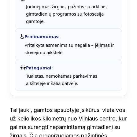
Jodinėjimas žirgais, pažintis su arkliais,
gimtadienių programos su fotosesija
gamtoje.
♿
Prieinamumas:
Pritaikyta asmenims su negalia – įėjimas ir
stovėjimo aikštelė.
🚻
Patogumai:
Tualetas, nemokamas parkavimas
aikštelėje ir šalia gatvėje.
Tai jauki, gamtos apsuptyje įsikūrusi vieta vos
už keliolikos kilometrų nuo Vilniaus centro, kur
galima surengti nepamirštamą gimtadienį su
žirgais. Čia organizuojamos pažintinės