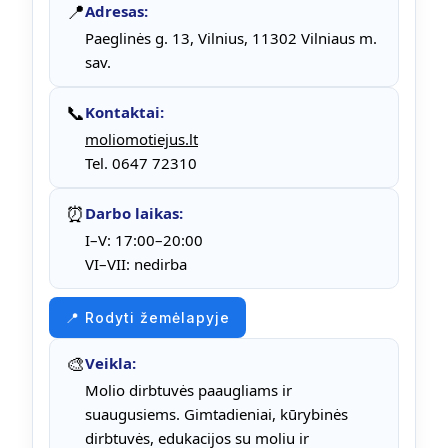
📍
Adresas:
Paeglinės g. 13, Vilnius, 11302 Vilniaus m.
sav.
📞
Kontaktai:
moliomotiejus.lt
Tel. 0647 72310
⏰
Darbo laikas:
I–V: 17:00–20:00
VI–VII: nedirba
📍 Rodyti žemėlapyje
🎨
Veikla:
Molio dirbtuvės paaugliams ir
suaugusiems. Gimtadieniai, kūrybinės
dirbtuvės, edukacijos su moliu ir