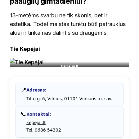
paauglių gimtadieniui?
13-metėms svarbu ne tik skonis, bet ir
estetika. Todėl maistas turėtų būti patrauklus
akiai ir tinkamas dalintis su draugėmis.
Tie Kepėjai
kepejai.lt
📍
Adresas:
Tilto g. 6, Vilnius, 01101 Vilniaus m. sav.
📞
Kontaktai:
kepejai.lt
Tel. 0686 54302