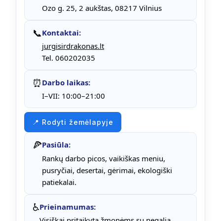
Ozo g. 25, 2 aukštas, 08217 Vilnius
📞
Kontaktai:
jurgisirdrakonas.lt
Tel. 060202035
⏰
Darbo laikas:
I–VII: 10:00–21:00
📍 Rodyti žemėlapyje
🍕
Pasiūla:
Rankų darbo picos, vaikiškas meniu,
pusryčiai, desertai, gėrimai, ekologiški
patiekalai.
♿
Prieinamumas:
Visiškai pritaikyta žmonėms su negalia,