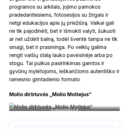
programos su arkliais, jojimo pamokos
pradedantiesiems, fotosesijos su žirgais ir
netgi edukacijos apie jų priežiūrą. Vaikai gali
ne tik pajodinėti, bet ir išmokti valyti, šukuoti
ar net uždėti balną, todėl šventė tampa ne tik
smagi, bet ir prasminga. Po veiklų galima
rengti vaišių stalą lauko pavėsinėje arba po
stogu. Tai puikus pasirinkimas gamtos ir
gyvūnų mylėtojoms, ieškančioms autentiško ir
ramesnio gimtadienio formato
Molio dirbtuvės „Molio Motiejus“
moliomotiejus.lt