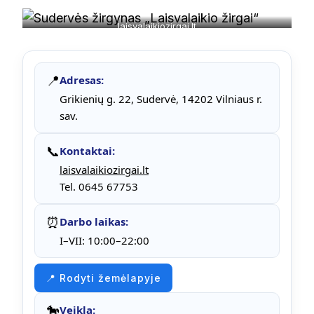
laisvalaikiozirgai.lt
📍
Adresas:
Grikienių g. 22, Sudervė, 14202 Vilniaus r.
sav.
📞
Kontaktai:
laisvalaikiozirgai.lt
Tel. 0645 67753
⏰
Darbo laikas:
I–VII: 10:00–22:00
📍 Rodyti žemėlapyje
🐎
Veikla: