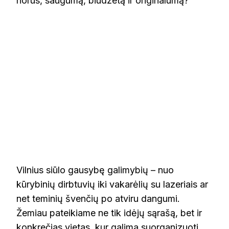
norus, saugumą, biudžetą ir originalumą?
Vilnius siūlo gausybę galimybių – nuo
kūrybinių dirbtuvių iki vakarėlių su lazeriais ar
net teminių švenčių po atviru dangumi.
Žemiau pateikiame ne tik idėjų sąrašą, bet ir
konkrečias vietas, kur galima suorganizuoti