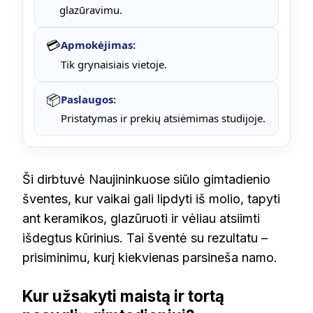
glazūravimu.
💳
Apmokėjimas:
Tik grynaisiais vietoje.
📦
Paslaugos:
Pristatymas ir prekių atsiėmimas studijoje.
Ši dirbtuvė Naujininkuose siūlo gimtadienio
šventes, kur vaikai gali lipdyti iš molio, tapyti
ant keramikos, glazūruoti ir vėliau atsiimti
išdegtus kūrinius. Tai šventė su rezultatu –
prisiminimu, kurį kiekvienas parsineša namo.
Kur užsakyti maistą ir tortą