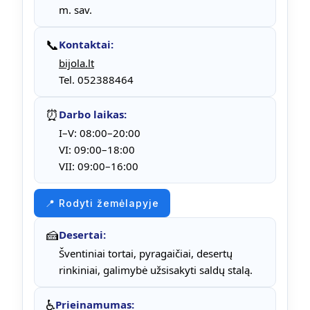
m. sav.
📞
Kontaktai:
bijola.lt
Tel. 052388464
⏰
Darbo laikas:
I–V: 08:00–20:00
VI: 09:00–18:00
VII: 09:00–16:00
📍 Rodyti žemėlapyje
🍰
Desertai:
Šventiniai tortai, pyragaičiai, desertų
rinkiniai, galimybė užsisakyti saldų stalą.
♿
Prieinamumas: