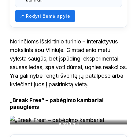
📍 Rodyti žemėlapyje
Norinčioms išskirtinio turinio – interaktyvus
mokslinis šou Vilniuje. Gimtadienio metu
vyksta saugūs, bet įspūdingi eksperimentai:
sausas ledas, spalvoti dūmai, ugnies reakcijos.
Yra galimybė rengti šventę jų patalpose arba
kviečiant juos į pasirinktą vietą.
„Break Free“ – pabėgimo kambariai
paauglėms
breakfree.lt