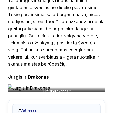
Tai patogus ir smagus būdas pamaitinti
gimtadienio svečius be didelio pasiruošimo.
Tokie pasirinkimai kaip burgerių barai, picos
studijos ar „street food“ tipo užkandžiai ne tik
greitai patiekiami, bet ir patinka daugeliui
paauglių. Galite rinktis tiek valgymą vietoje,
tiek maisto užsakymą į pasirinktą šventės
vietą. Tai puikus sprendimas energingam
vakarėliui, kur svarbiausia – gera nuotaika ir
skanus maistas be rūpesčių.
Jurgis ir Drakonas
jurgisirdrakonas.lt
📍
Adresas: