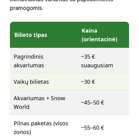
pramogomis.
Kaina
Bilieto tipas
(orientacinė)
Pagrindinis
~35 €
akvariumas
suaugusiam
Vaikų bilietas
~30 €
Akvariumas + Snow
~45–50 €
World
Pilnas paketas (visos
~55–60 €
zonos)