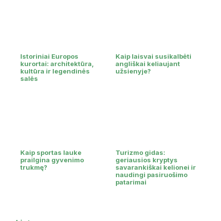
Istoriniai Europos
Kaip laisvai susikalbėti
kurortai: architektūra,
angliškai keliaujant
kultūra ir legendinės
užsienyje?
salės
Kaip sportas lauke
Turizmo gidas:
prailgina gyvenimo
geriausios kryptys
trukmę?
savarankiškai kelionei ir
naudingi pasiruošimo
patarimai