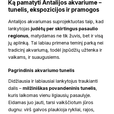
Ką pamatyti Antalijos akvariume –
tunelis, ekspozicijos ir pramogos
Antalijos akvariumas suprojektuotas taip, kad
lankytojas
judėtų per skirtingus pasaulio
regionus
, matydamas ne tik žuvis, bet ir visą
jų aplinką. Tai labiau primena teminį parką nei
tradicinį akvariumą, todėl įspūdžių užtenka ir
vaikams, ir suaugusiems.
Pagrindinis akvariumo tunelis
Didžiausia ir labiausiai lankytojus traukianti
dalis –
milžiniškas povandeninis tunelis
,
kuris laikomas vienu ilgiausių pasaulyje.
Eidamas juo jauti, tarsi vaikščiotum jūros
dugnu: virš galvos plaukioja rykliai, rajos,