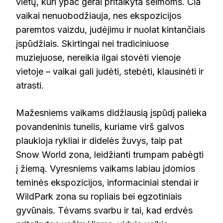
vietų, kuri ypač gerai pritaikyta šeimoms. Čia
vaikai nenuobodžiauja, nes ekspozicijos
paremtos vaizdu, judėjimu ir nuolat kintančiais
įspūdžiais. Skirtingai nei tradiciniuose
muziejuose, nereikia ilgai stovėti vienoje
vietoje – vaikai gali judėti, stebėti, klausinėti ir
atrasti.
Mažesniems vaikams didžiausią įspūdį palieka
povandeninis tunelis, kuriame virš galvos
plaukioja rykliai ir didelės žuvys, taip pat
Snow World zona, leidžianti trumpam pabėgti
į žiemą. Vyresniems vaikams labiau įdomios
teminės ekspozicijos, informaciniai stendai ir
WildPark zona su ropliais bei egzotiniais
gyvūnais. Tėvams svarbu ir tai, kad erdvės