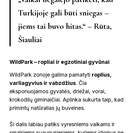
Turkijoje gali būti sniegas –
jiems tai buvo hitas.“ – Rūta,
Šiauliai
WildPark – ropliai ir egzotiniai gyvūnai
WildPark zonoje galima pamatyti
roplius,
varliagyvius ir vabzdžius
. Čia
eksponuojamos gyvatės, driežai, vorai,
krokodilų giminaičiai. Aplinka sukurta taip, kad
primintų natūralias jų buveines.
Ši dalis labiau patiks vyresniems vaikams ir
smalsiems suaugusiesiems, kuriems įdomus ne