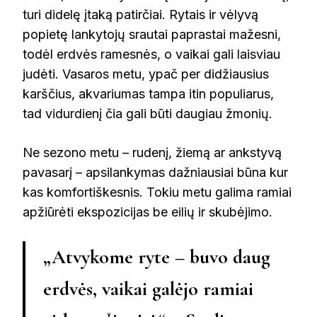
turi didelę įtaką patirčiai. Rytais ir vėlyvą
popietę lankytojų srautai paprastai mažesni,
todėl erdvės ramesnės, o vaikai gali laisviau
judėti. Vasaros metu, ypač per didžiausius
karščius, akvariumas tampa itin populiarus,
tad vidurdienį čia gali būti daugiau žmonių.
Ne sezono metu – rudenį, žiemą ar ankstyvą
pavasarį – apsilankymas dažniausiai būna kur
kas komfortiškesnis. Tokiu metu galima ramiai
apžiūrėti ekspozicijas be eilių ir skubėjimo.
„Atvykome ryte – buvo daug
erdvės, vaikai galėjo ramiai