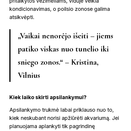
pritaikytos vežimėliams, viduje veikia
kondicionavimas, o poilsio zonose galima
atsikvėpti.
„Vaikai nenorėjo išeiti – jiems
patiko viskas nuo tunelio iki
sniego zonos.“ – Kristina,
Vilnius
Kiek laiko skirti apsilankymui?
Apsilankymo trukmė labai priklauso nuo to,
kiek neskubant norisi apžiūrėti akvariumą. Jei
planuojama aplankyti tik pagrindinę