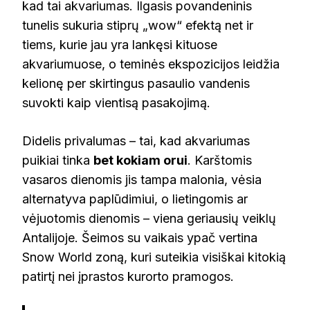
kad tai akvariumas. Ilgasis povandeninis
tunelis sukuria stiprų „wow“ efektą net ir
tiems, kurie jau yra lankęsi kituose
akvariumuose, o teminės ekspozicijos leidžia
kelionę per skirtingus pasaulio vandenis
suvokti kaip vientisą pasakojimą.
Didelis privalumas – tai, kad akvariumas
puikiai tinka
bet kokiam orui
. Karštomis
vasaros dienomis jis tampa malonia, vėsia
alternatyva paplūdimiui, o lietingomis ar
vėjuotomis dienomis – viena geriausių veiklų
Antalijoje. Šeimos su vaikais ypač vertina
Snow World zoną, kuri suteikia visiškai kitokią
patirtį nei įprastos kurorto pramogos.