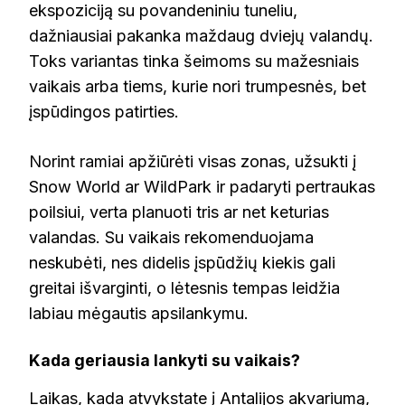
ekspoziciją su povandeniniu tuneliu,
dažniausiai pakanka maždaug dviejų valandų.
Toks variantas tinka šeimoms su mažesniais
vaikais arba tiems, kurie nori trumpesnės, bet
įspūdingos patirties.
Norint ramiai apžiūrėti visas zonas, užsukti į
Snow World ar WildPark ir padaryti pertraukas
poilsiui, verta planuoti tris ar net keturias
valandas. Su vaikais rekomenduojama
neskubėti, nes didelis įspūdžių kiekis gali
greitai išvarginti, o lėtesnis tempas leidžia
labiau mėgautis apsilankymu.
Kada geriausia lankyti su vaikais?
Laikas, kada atvykstate į Antalijos akvariumą,