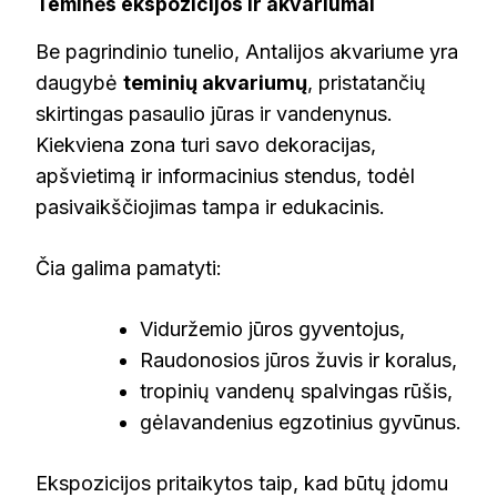
Teminės ekspozicijos ir akvariumai
Be pagrindinio tunelio, Antalijos akvariume yra
daugybė
teminių akvariumų
, pristatančių
skirtingas pasaulio jūras ir vandenynus.
Kiekviena zona turi savo dekoracijas,
apšvietimą ir informacinius stendus, todėl
pasivaikščiojimas tampa ir edukacinis.
Čia galima pamatyti:
Viduržemio jūros gyventojus,
Raudonosios jūros žuvis ir koralus,
tropinių vandenų spalvingas rūšis,
gėlavandenius egzotinius gyvūnus.
Ekspozicijos pritaikytos taip, kad būtų įdomu