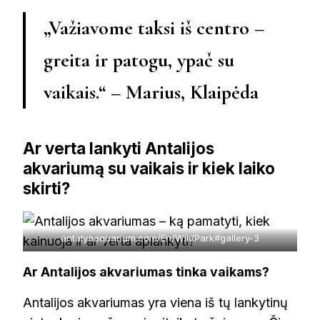
„Važiavome taksi iš centro –
greita ir patogu, ypač su
vaikais.“ – Marius, Klaipėda
Ar verta lankyti Antalijos
akvariumą su vaikais ir kiek laiko
skirti?
antalyaaquarium.com/En/WildPark#gallery-3
Ar Antalijos akvariumas tinka vaikams?
Antalijos akvariumas yra viena iš tų lankytinų