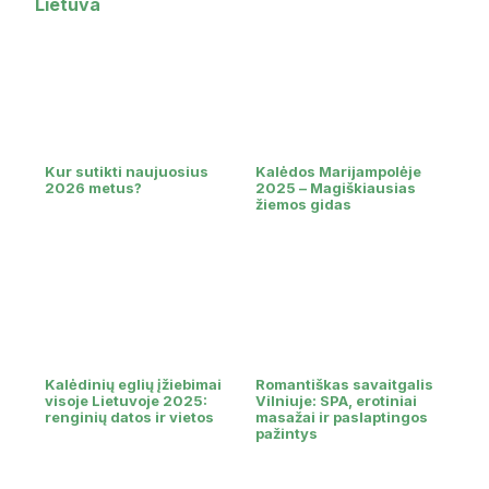
Lietuva
Kur sutikti naujuosius
Kalėdos Marijampolėje
2026 metus?
2025 – Magiškiausias
žiemos gidas
Kalėdinių eglių įžiebimai
Romantiškas savaitgalis
visoje Lietuvoje 2025:
Vilniuje: SPA, erotiniai
renginių datos ir vietos
masažai ir paslaptingos
pažintys