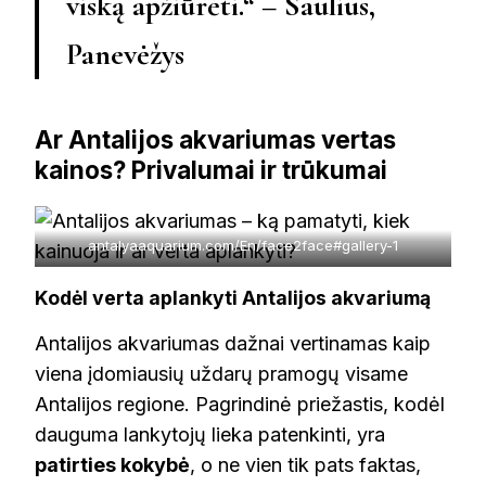
viską apžiūrėti.“ – Saulius,
Panevėžys
Ar Antalijos akvariumas vertas
kainos? Privalumai ir trūkumai
antalyaaquarium.com/En/face2face#gallery-1
Kodėl verta aplankyti Antalijos akvariumą
Antalijos akvariumas dažnai vertinamas kaip
viena įdomiausių uždarų pramogų visame
Antalijos regione. Pagrindinė priežastis, kodėl
dauguma lankytojų lieka patenkinti, yra
patirties kokybė
, o ne vien tik pats faktas,