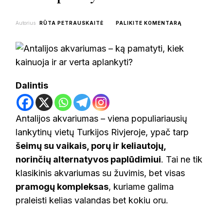
ON
Autorius
RŪTA PETRAUSKAITĖ
PALIKITE KOMENTARĄ
ANTALIJOS
AKVARIUMA
–
KĄ
PAMATYTI,
KIEK
Dalintis
KAINUOJA
IR
AR
VERTA
Antalijos akvariumas – viena populiariausių
APLANKYTI
lankytinų vietų Turkijos Rivjeroje, ypač tarp
šeimų su vaikais, porų ir keliautojų,
norinčių alternatyvos paplūdimiui
. Tai ne tik
klasikinis akvariumas su žuvimis, bet visas
pramogų kompleksas
, kuriame galima
praleisti kelias valandas bet kokiu oru.