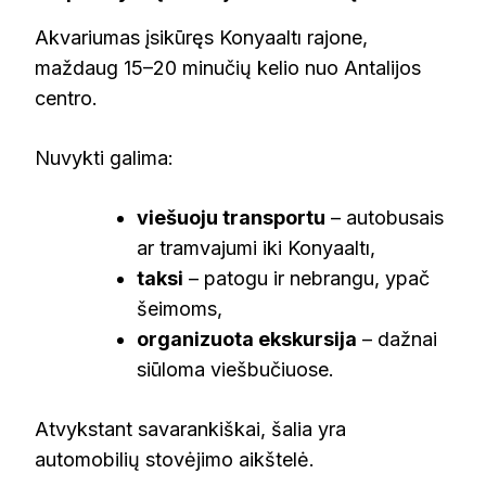
Akvariumas įsikūręs Konyaaltı rajone,
maždaug 15–20 minučių kelio nuo Antalijos
centro.
Nuvykti galima:
viešuoju transportu
– autobusais
ar tramvajumi iki Konyaaltı,
taksi
– patogu ir nebrangu, ypač
šeimoms,
organizuota ekskursija
– dažnai
siūloma viešbučiuose.
Atvykstant savarankiškai, šalia yra
automobilių stovėjimo aikštelė.