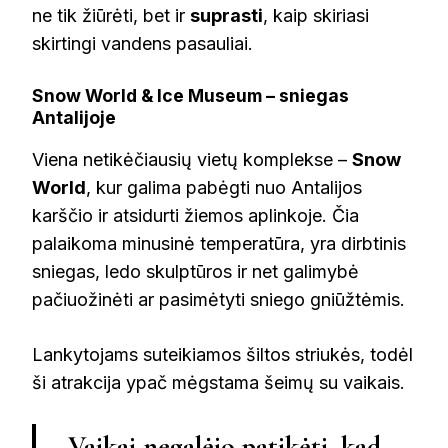
ne tik žiūrėti, bet ir
suprasti
, kaip skiriasi
skirtingi vandens pasauliai.
Snow World & Ice Museum – sniegas
Antalijoje
Viena netikėčiausių vietų komplekse –
Snow
World
, kur galima pabėgti nuo Antalijos
karščio ir atsidurti žiemos aplinkoje. Čia
palaikoma minusinė temperatūra, yra dirbtinis
sniegas, ledo skulptūros ir net galimybė
pačiuožinėti ar pasimėtyti sniego gniūžtėmis.
Lankytojams suteikiamos šiltos striukės, todėl
ši atrakcija ypač mėgstama šeimų su vaikais.
„Vaikai negalėjo patikėti, kad