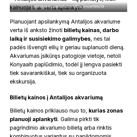
antalyaaquarium.com/En/SnowWorld
Planuojant apsilankymą Antalijos akvariume
verta iš anksto žinoti
bilietų kainas, darbo
laiką ir susisiekimo galimybes
, nes tai
padės išvengti eilių ir geriau suplanuoti dieną.
Akvariumas įsikūręs patogioje vietoje, netoli
Konyaaltı paplūdimio, todėl jį lengva pasiekti
tiek savarankiškai, tiek su organizuota
ekskursija.
Bilietų kainos į Antalijos akvariumą
Bilietų kainos priklauso nuo to,
kurias zonas
planuoji aplankyti
. Galima pirkti tik
pagrindinio akvariumo bilietą arba rinktis
kombinuotus variantus su papildomomis