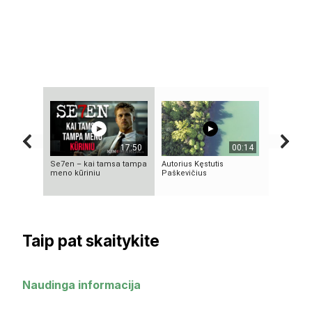
17:50
00:14
Se7en – kai tamsa tampa
Autorius Kęstutis
KAMUOLIN
meno kūriniu
Paškevičius
MĮSLINGA
PASLAPTI
Taip pat skaitykite
Naudinga informacija