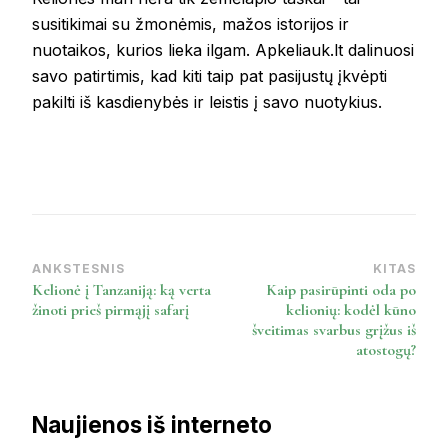
susitikimai su žmonėmis, mažos istorijos ir
nuotaikos, kurios lieka ilgam. Apkeliauk.lt dalinuosi
savo patirtimis, kad kiti taip pat pasijustų įkvėpti
pakilti iš kasdienybės ir leistis į savo nuotykius.
ANKSTESNIS
KITAS
Post
Kelionė į Tanzaniją: ką verta
Kaip pasirūpinti oda po
Navigation
žinoti prieš pirmąjį safarį
kelionių: kodėl kūno
šveitimas svarbus grįžus iš
atostogų?
Naujienos iš interneto