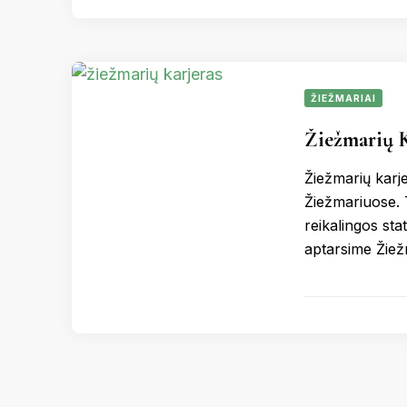
ŽIEŽMARIAI
Žiežmarių K
Žiežmarių karj
Žiežmariuose. T
reikalingos st
aptarsime Žie