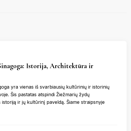
KINIJA
GRAIKIJA
JORDANIJA
MALAIZ
ETINGA
KUPIŠKIS
MARIJAMPO
LATVIJA
NIDA
VIETNAMAS
ĖTAI
PAGĖGIAI
NEVĖŽYS
PASVALYS
PLUNGĖ
inagoga: Istorija, Architektūra ir
EINIAI
ROKIŠKIS
ŠIAULIAI
PRAN
oga yra vienas iš svarbiausių kultūrinių ir istorinių
oje. Šis pastatas atspindi Žiežmarių žydų
toriją ir jų kultūrinį paveldą. Šiame straipsnyje
NTOJI
TAURAGĖ
TELŠIAI
ŠVEICA
ENA
VILNIUS
ZARASAI