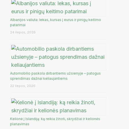
Albanijos valiuta: lekas, kursas į eurus ir pinigų keitimo
JA
patarimai
24 liepos, 2026
Automobilio paskola dirbantiems užsienyje – patogus
sprendimas dažnai keliaujantiems
22 liepos, 2026
Kelionė į Islandiją: ką reikia žinoti, skrydžiai ir kelionės
planavimas