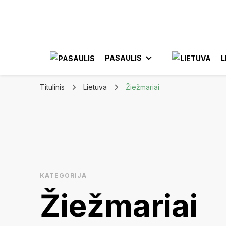
Apkeliauk.lt
PASAULIS
L
Titulinis
Lietuva
Žiežmariai
AZIJA
AL
AMERIKA
ELE
MEKSIKA
KATEGORIJA
JON
Žiežmariai
KA