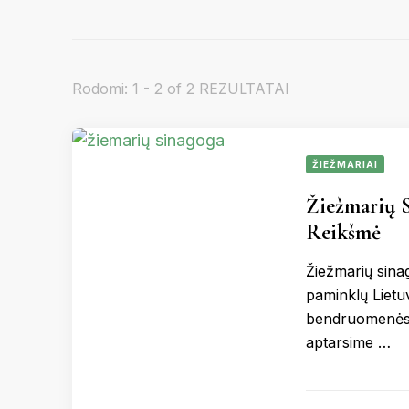
KR
Rodomi: 1 - 2 of 2 REZULTATAI
MOL
ŽIEŽMARIAI
PA
Žiežmarių S
Reikšmė
RAS
Žiežmarių sinag
paminklų Lietuv
bendruomenės is
ŠVE
aptarsime …
UT