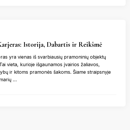
VOKIETI
arjeras: Istorija, Dabartis ir Reikšmė
eras yra vienas iš svarbiausių pramoninių objektų
ai vieta, kurioje išgaunamos įvairios žaliavos,
atybų ir kitoms pramonės šakoms. Šiame straipsnyje
žmarių …