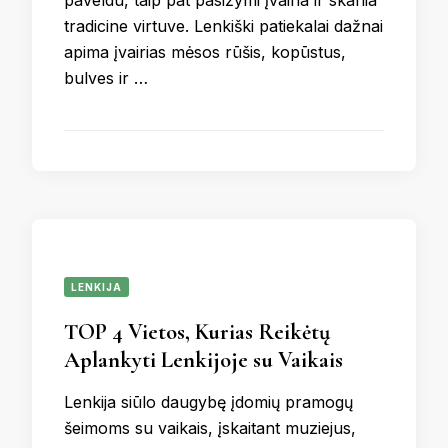
paveldu, taip pat pasižymi įvairia ir skania
tradicine virtuve. Lenkiški patiekalai dažnai
apima įvairias mėsos rūšis, kopūstus,
bulves ir …
LENKIJA
TOP 4 Vietos, Kurias Reikėtų
Aplankyti Lenkijoje su Vaikais
Lenkija siūlo daugybę įdomių pramogų
šeimoms su vaikais, įskaitant muziejus,