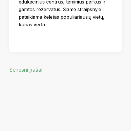
edukacinius centrus, teminius parkus ir
gamtos rezervatus. Šiame straipsnyje
pateikiama keletas populiariausių vietų,
kurias verta …
Navigacija
Senesni įrašai
tarp
įrašų