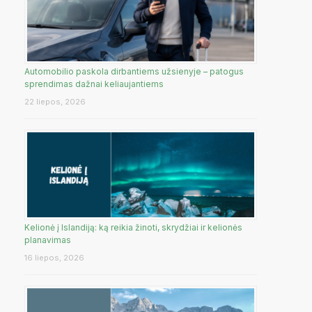
Automobilio paskola dirbantiems užsienyje – patogus
sprendimas dažnai keliaujantiems
22 liepos, 2026
Kelionė į Islandiją: ką reikia žinoti, skrydžiai ir kelionės
planavimas
16 liepos, 2026