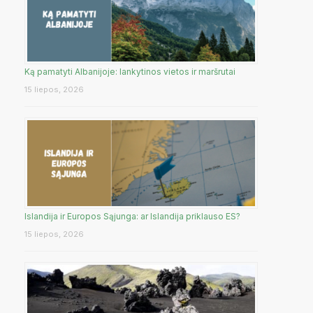
Ką pamatyti Albanijoje: lankytinos vietos ir maršrutai
15 liepos, 2026
Islandija ir Europos Sąjunga: ar Islandija priklauso ES?
15 liepos, 2026