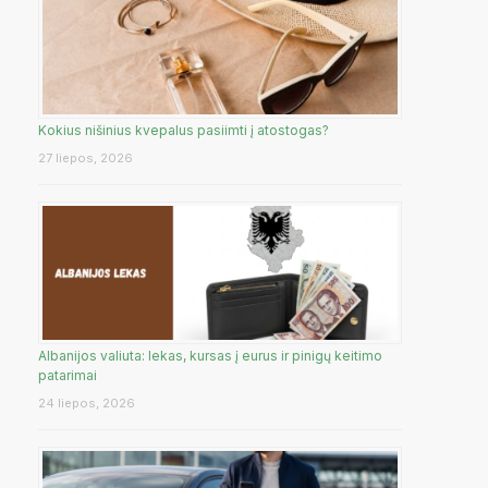
Kokius nišinius kvepalus pasiimti į atostogas?
27 liepos, 2026
Albanijos valiuta: lekas, kursas į eurus ir pinigų keitimo
patarimai
24 liepos, 2026