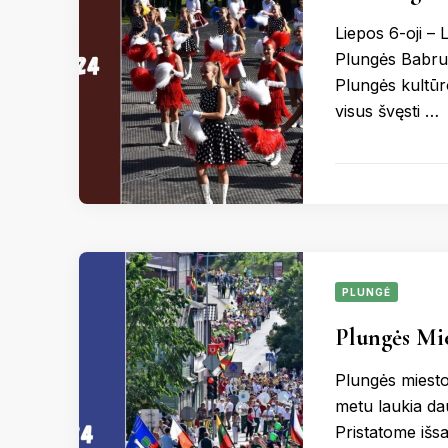
Liepos 6-oji –
Plungės Babrun
Plungės kultūr
visus švęsti …
PLUNGĖ
Plungės Mi
Plungės miesto
metu laukia da
Pristatome išs