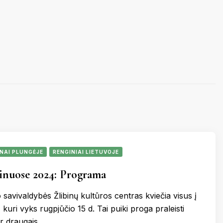
KERNAVĖ
KĖDAINIAI
LATVIJA
AMAS
KUPIŠKIS
MARIJAMPOLĖ
PRANCŪZIJA
NIDA
PAGĖGIAI
ŠVEICARIJA
S
PASVALYS
PLUNGĖ
VOKIETIJA
ROKIŠKIS
ŠIAULIAI
NAI PLUNGĖJE
RENGINIAI LIETUVOJE
TAURAGĖ
TELŠIAI
inuose 2024: Programa
VILNIUS
ZARASAI
savivaldybės Žlibinų kultūros centras kviečia visus į
 kuri vyks rugpjūčio 15 d. Tai puiki proga praleisti
ir draugais, …