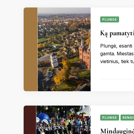
PLUNGĖ
Ką pamatyti
Plungė, esanti Ž
gamta. Miestas 
vietinius, tiek
PLUNGĖ
RENGI
Mindauginė