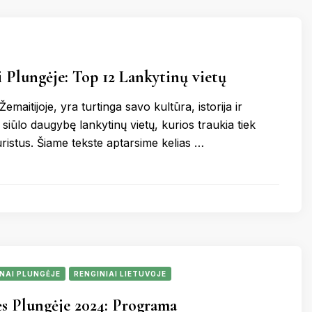
 Plungėje: Top 12 Lankytinų vietų
emaitijoje, yra turtinga savo kultūra, istorija ir
siūlo daugybę lankytinų vietų, kurios traukia tiek
 turistus. Šiame tekste aptarsime kelias …
NAI PLUNGĖJE
RENGINIAI LIETUVOJE
s Plungėje 2024: Programa