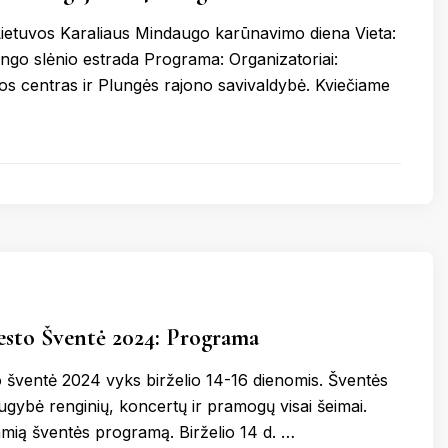
 Lietuvos Karaliaus Mindaugo karūnavimo diena Vieta:
go slėnio estrada Programa: Organizatoriai:
os centras ir Plungės rajono savivaldybė. Kviečiame
esto Šventė 2024: Programa
 šventė 2024 vyks birželio 14-16 dienomis. Šventės
ugybė renginių, koncertų ir pramogų visai šeimai.
amią šventės programą. Birželio 14 d. …