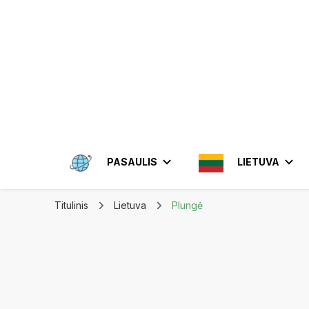
Apkeliauk.lt
PASAULIS
LIETUVA
Titulinis
Lietuva
Plungė
AMERIKA
ALYTUS
AZIJA
ELEKTRĖN
MEKSIKA
BRAZIL
INDON
JONIŠKIS
JORDA