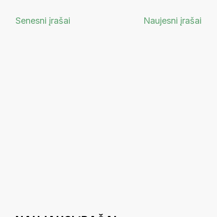
Navigacija
Senesni įrašai
Naujesni įrašai
tarp
įrašų