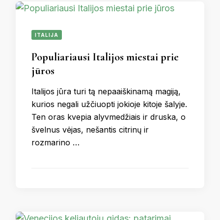
ITALIJA
Populiariausi Italijos miestai prie
jūros
Italijos jūra turi tą nepaaiškinamą magiją,
kurios negali užčiuopti jokioje kitoje šalyje.
Ten oras kvepia alyvmedžiais ir druska, o
švelnus vėjas, nešantis citrinų ir
rozmarino …