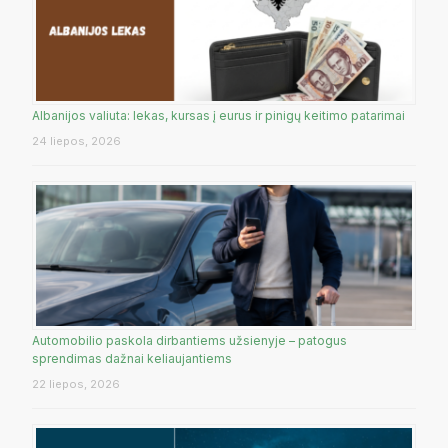
Albanijos valiuta: lekas, kursas į eurus ir pinigų keitimo patarimai
24 liepos, 2026
Automobilio paskola dirbantiems užsienyje – patogus
sprendimas dažnai keliaujantiems
22 liepos, 2026