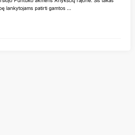
garsiojo Puntuko akmens Anykščių rajone. Šis takas
ybę lankytojams patirti gamtos …