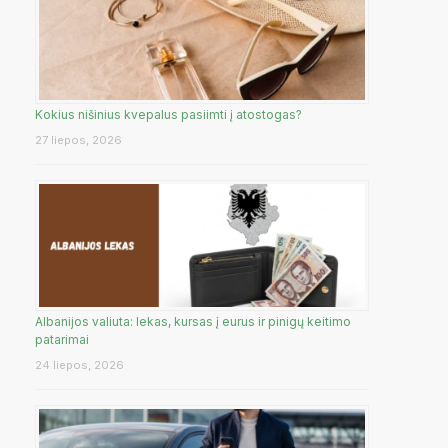
Kokius nišinius kvepalus pasiimti į atostogas?
27 liepos, 2026
Albanijos valiuta: lekas, kursas į eurus ir pinigų keitimo
patarimai
24 liepos, 2026