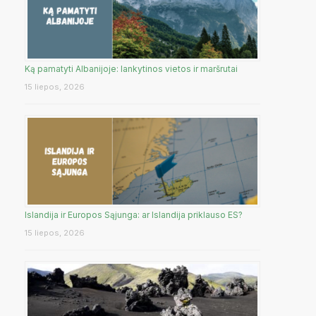
Ką pamatyti Albanijoje: lankytinos vietos ir maršrutai
15 liepos, 2026
Islandija ir Europos Sąjunga: ar Islandija priklauso ES?
15 liepos, 2026