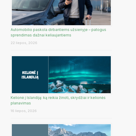
Automobilio paskola dirbantiems užsienyje – patogus
sprendimas dažnai keliaujantiems
22 liepos, 2026
Kelionė į Islandiją: ką reikia žinoti, skrydžiai ir kelionės
planavimas
16 liepos, 2026