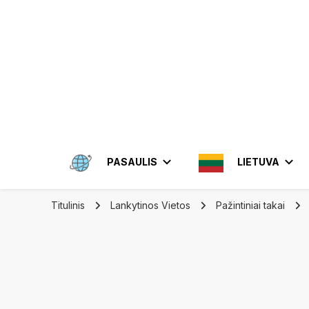
Apkeliauk.lt
PASAULIS
LIETUVA
Titulinis
Lankytinos Vietos
Pažintiniai takai
AMERIKA
ALYTUS
AZIJA
ELEKTRĖN
MEKSIKA
BRAZIL
INDON
JONIŠKIS
JORDA