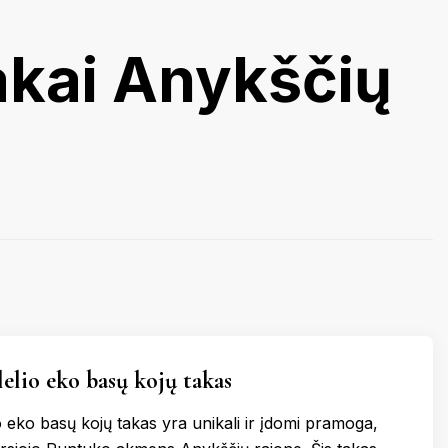
KERNAVĖ
KĖDAINIAI
takai Anykščių
LATVIJA
AMAS
KUPIŠKIS
MARIJAMPOLĖ
PRANCŪZIJA
NIDA
PAGĖGIAI
ŠVEICARIJA
S
PASVALYS
PLUNGĖ
VOKIETIJA
ROKIŠKIS
ŠIAULIAI
TAURAGĖ
TELŠIAI
lelio eko basų kojų takas
VILNIUS
ZARASAI
o eko basų kojų takas yra unikali ir įdomi pramoga,