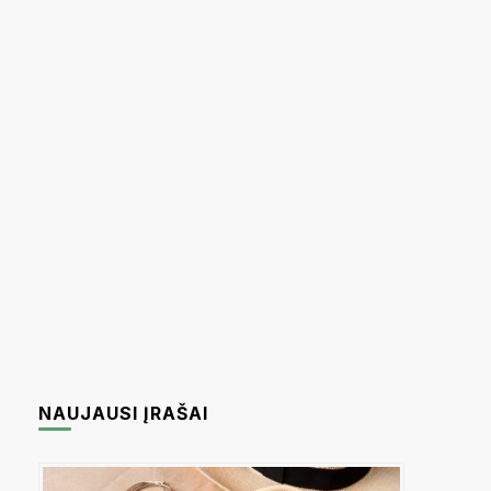
KLAIPĖDA
LENKIJA
MALTA
MAŽEIKIAI
PORTUGALIJA
RUMUNIJA
PALANGA
TENERIFE
TURKIJA
RADVILIŠKIS
ŠIRVINTOS
UKMERGĖ
NAUJAUSI ĮRAŠAI
ŽIEŽMARIAI