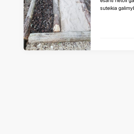
esanti netoli 
suteikia galim