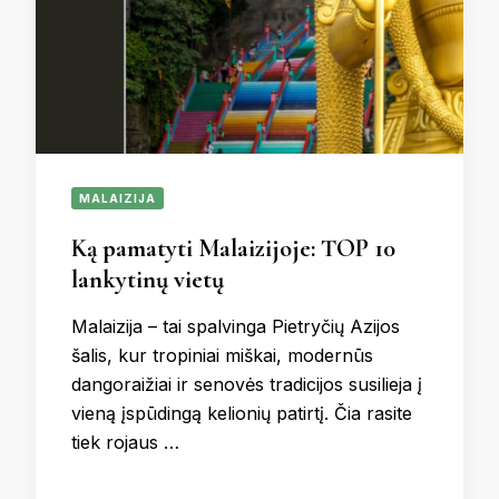
MALAIZIJA
Ką pamatyti Malaizijoje: TOP 10
lankytinų vietų
Malaizija – tai spalvinga Pietryčių Azijos
šalis, kur tropiniai miškai, modernūs
dangoraižiai ir senovės tradicijos susilieja į
vieną įspūdingą kelionių patirtį. Čia rasite
tiek rojaus …