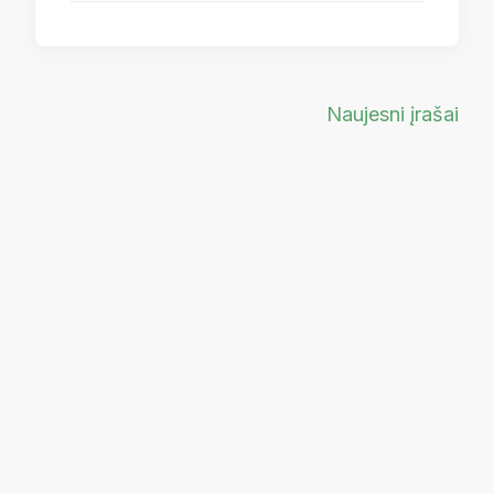
Navigacija
Naujesni įrašai
tarp
įrašų