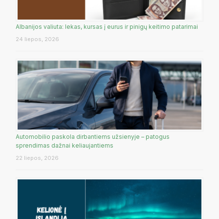
Albanijos valiuta: lekas, kursas į eurus ir pinigų keitimo patarimai
24 liepos, 2026
Automobilio paskola dirbantiems užsienyje – patogus
sprendimas dažnai keliaujantiems
22 liepos, 2026