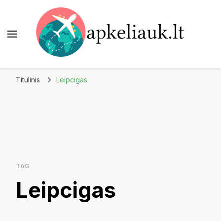
Apkeliauk.lt
Titulinis
Leipcigas
TAG
Leipcigas