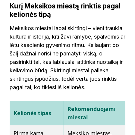
Kurį Meksikos miestą rinktis pagal
kelionės tipą
Meksikos miestai labai skirtingi – vieni traukia
kultūra ir istorija, kiti žavi ramybe, spalvomis ar
lėtu kasdienio gyvenimo ritmu. Keliaujant po
šalį dažnai norisi ne pamatyti viską, o
pasirinkti tai, kas labiausiai atitinka nuotaiką ir
keliavimo būdą. Skirtingi miestai palieka
skirtingus įspūdžius, todėl verta juos rinktis
pagal tai, ko tikiesi iš kelionės.
Rekomenduojami
Kelionės tipas
miestai
Pirmą kartą
Meksiko miestas,