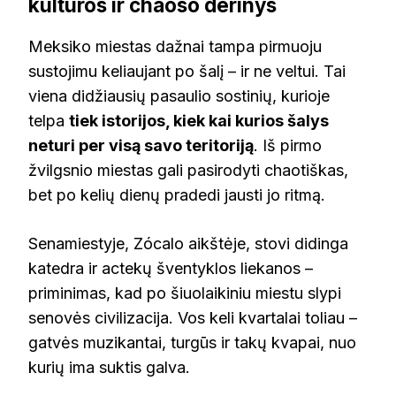
kultūros ir chaoso derinys
Meksiko miestas dažnai tampa pirmuoju
sustojimu keliaujant po šalį – ir ne veltui. Tai
viena didžiausių pasaulio sostinių, kurioje
telpa
tiek istorijos, kiek kai kurios šalys
neturi per visą savo teritoriją
. Iš pirmo
žvilgsnio miestas gali pasirodyti chaotiškas,
bet po kelių dienų pradedi jausti jo ritmą.
Senamiestyje, Zócalo aikštėje, stovi didinga
katedra ir actekų šventyklos liekanos –
priminimas, kad po šiuolaikiniu miestu slypi
senovės civilizacija. Vos keli kvartalai toliau –
gatvės muzikantai, turgūs ir takų kvapai, nuo
kurių ima suktis galva.