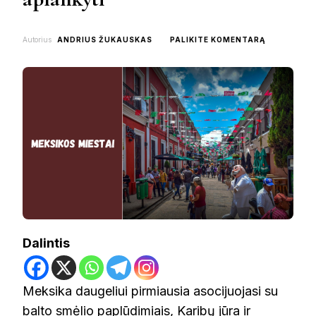
ON
Autorius
ANDRIUS ŽUKAUSKAS
PALIKITE KOMENTARĄ
MEKSIKOS
MIESTAI,
KURIUOS
VERTA
APLANKYTI
Dalintis
Meksika daugeliui pirmiausia asocijuojasi su
balto smėlio paplūdimiais, Karibų jūra ir