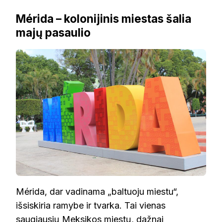
Mérida – kolonijinis miestas šalia
majų pasaulio
Mérida, dar vadinama „baltuoju miestu“,
išsiskiria ramybe ir tvarka. Tai vienas
saugiausių Meksikos miestų, dažnai