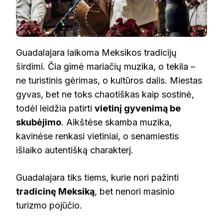
Guadalajara laikoma Meksikos tradicijų
širdimi. Čia gimė mariačių muzika, o tekila –
ne turistinis gėrimas, o kultūros dalis. Miestas
gyvas, bet ne toks chaotiškas kaip sostinė,
todėl leidžia patirti
vietinį gyvenimą be
skubėjimo
. Aikštėse skamba muzika,
kavinėse renkasi vietiniai, o senamiestis
išlaiko autentišką charakterį.
Guadalajara tiks tiems, kurie nori pažinti
tradicinę Meksiką
, bet nenori masinio
turizmo pojūčio.