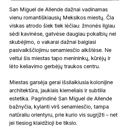
San Miguel de Allende dažnai vadinamas
vienu romantiškiausių Meksikos miestų. Čia
viskas atrodo šiek tiek lėčiau: žmonės ilgiau
sėdi kavinėse, gatvėse daugiau pokalbių nei
skubėjimo, o vakarai dažnai baigiasi
pasivaikščiojimu senamiesčio aikštėse. Ne
veltui šis miestas tapo menininkų, kūrėjų ir
lėto keliavimo gerbėjų traukos centru.
Miestas garsėja gerai išsilaikiusia kolonijine
architektūra, jaukiais kiemeliais ir subtilia
estetika. Pagrindinė San Miguel de Allende
bažnyčia, kylanti virš senamiesčio, tampa
natūraliu orientyru, prie kurio vis sugrįžti – net
jei tiesiog klaidžioji be tikslo.