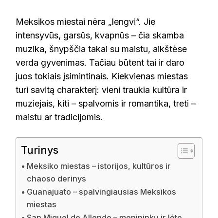
Meksikos miestai nėra „lengvi“. Jie
intensyvūs, garsūs, kvapnūs – čia skamba
muzika, šnypščia takai su maistu, aikštėse
verda gyvenimas. Tačiau būtent tai ir daro
juos tokiais įsimintinais. Kiekvienas miestas
turi savitą charakterį: vieni traukia kultūra ir
muziejais, kiti – spalvomis ir romantika, treti –
maistu ar tradicijomis.
Turinys
Meksiko miestas – istorijos, kultūros ir
chaoso derinys
Guanajuato – spalvingiausias Meksikos
miestas
San Miguel de Allende – menininkų ir lėto