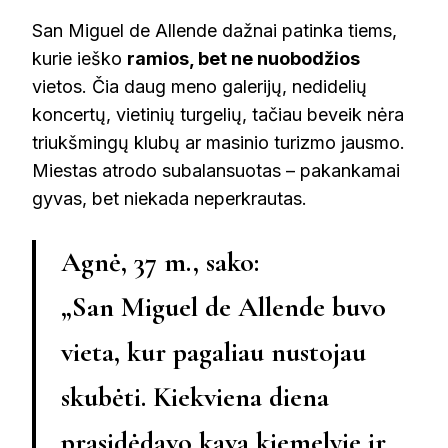
San Miguel de Allende dažnai patinka tiems,
kurie ieško
ramios, bet ne nuobodžios
vietos. Čia daug meno galerijų, nedidelių
koncertų, vietinių turgelių, tačiau beveik nėra
triukšmingų klubų ar masinio turizmo jausmo.
Miestas atrodo subalansuotas – pakankamai
gyvas, bet niekada neperkrautas.
Agnė, 37 m., sako:
„San Miguel de Allende buvo
vieta, kur pagaliau nustojau
skubėti. Kiekviena diena
prasidėdavo kava kiemelyje ir