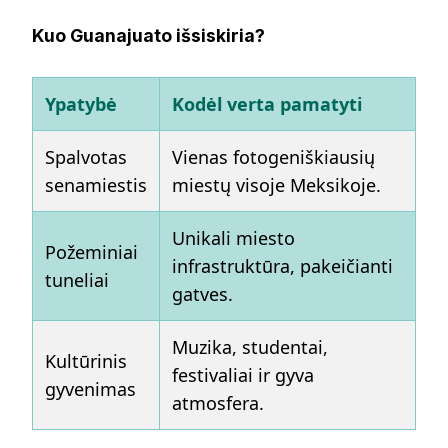
Kuo Guanajuato išsiskiria?
Ypatybė
Kodėl verta pamatyti
Spalvotas
Vienas fotogeniškiausių
senamiestis
miestų visoje Meksikoje.
Unikali miesto
Požeminiai
infrastruktūra, pakeičianti
tuneliai
gatves.
Muzika, studentai,
Kultūrinis
festivaliai ir gyva
gyvenimas
atmosfera.