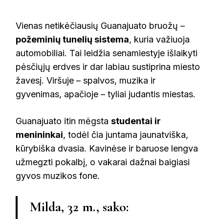
Vienas netikėčiausių Guanajuato bruožų –
požeminių tunelių sistema
, kuria važiuoja
automobiliai. Tai leidžia senamiestyje išlaikyti
pėsčiųjų erdves ir dar labiau sustiprina miesto
žavesį. Viršuje – spalvos, muzika ir
gyvenimas, apačioje – tyliai judantis miestas.
Guanajuato itin mėgsta
studentai ir
menininkai
, todėl čia juntama jaunatviška,
kūrybiška dvasia. Kavinėse ir baruose lengva
užmegzti pokalbį, o vakarai dažnai baigiasi
gyvos muzikos fone.
Milda, 32 m., sako: