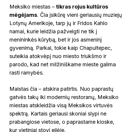
Meksiko miestas –
tikras rojus kultūros
mėgėjams
. Čia įsikūrę vieni geriausių muziejų
Lotynų Amerikoje, tarp jų ir Fridos Kahlo
namai, kurie leidžia pažvelgti ne tik į
menininkės kūrybą, bet ir jos asmeninį
gyvenimą. Parkai, tokie kaip Chapultepec,
suteikia atokvėpį nuo miesto triukšmo ir
parodo, kad net milžiniškame mieste galima
rasti ramybės.
Maistas čia – atskira patirtis. Nuo paprastų
gatvės takų iki modernių restoranų, Meksiko
miestas atskleidžia visą Meksikos virtuvės
spektrą. Kartais geriausi skoniai slypi ne
prabangiose vietose, o paprastame kioske,
kur vietiniai stovi eilėje.