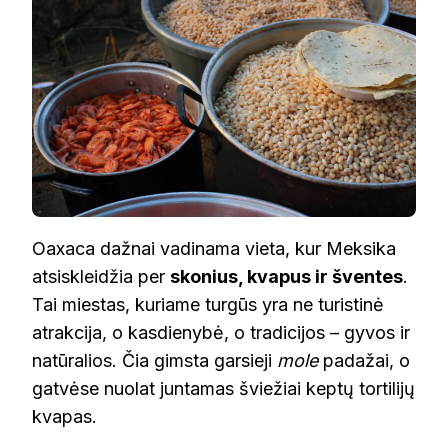
Oaxaca dažnai vadinama vieta, kur Meksika
atsiskleidžia per
skonius, kvapus ir šventes
.
Tai miestas, kuriame turgūs yra ne turistinė
atrakcija, o kasdienybė, o tradicijos – gyvos ir
natūralios. Čia gimsta garsieji
mole
padažai, o
gatvėse nuolat juntamas šviežiai keptų tortilijų
kvapas.