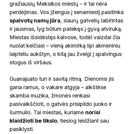
gražiausių Meksikos miestų – ir tai nėra
perdėjimas. Vos įžengus į senamiestį pasitinka
spalvotų namų jūra
, siaurų gatvelių labirintas
ir jausmas, lyg būtum patekęs į gyvą atviruką.
Miestas išsidėstęs kalvose, todėl vaizdai čia
nuolat keičiasi – vieną akimirką lipi akmeniniu
laipteliu aukštyn, o kitą jau žvelgi į spalvingus
stogus iš viršaus.
Guanajuato turi ir savitą ritmą. Dienomis jis
gana ramus, o vakare atgyja – aikštėse
skamba muzika, žmonės renkasi
pasivaikščioti, o gatvės prisipildo juoko ir
šurmulio. Tai miestas, kuriame
norisi
klaidžioti be tikslo
, tiesiog leidžiant sau
pasiklysti.