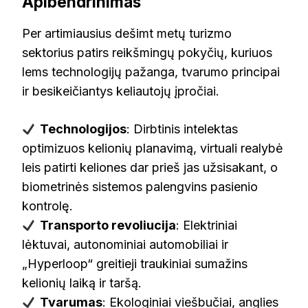
Apibendrinimas
Per artimiausius dešimt metų turizmo
sektorius patirs reikšmingų pokyčių, kuriuos
lems technologijų pažanga, tvarumo principai
ir besikeičiantys keliautojų įpročiai.
Technologijos
: Dirbtinis intelektas
optimizuos kelionių planavimą, virtuali realybė
leis patirti keliones dar prieš jas užsisakant, o
biometrinės sistemos palengvins pasienio
kontrolę.
Transporto revoliucija
: Elektriniai
lėktuvai, autonominiai automobiliai ir
„Hyperloop“ greitieji traukiniai sumažins
kelionių laiką ir taršą.
Tvarumas
: Ekologiniai viešbučiai, anglies