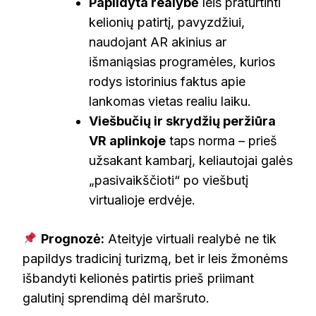
Papildyta realybė
leis praturtinti
kelionių patirtį, pavyzdžiui,
naudojant AR akinius ar
išmaniąsias programėles, kurios
rodys istorinius faktus apie
lankomas vietas realiu laiku.
Viešbučių ir skrydžių peržiūra
VR aplinkoje
taps norma – prieš
užsakant kambarį, keliautojai galės
„pasivaikščioti“ po viešbutį
virtualioje erdvėje.
Prognozė:
Ateityje virtuali realybė ne tik
papildys tradicinį turizmą, bet ir leis žmonėms
išbandyti kelionės patirtis prieš priimant
galutinį sprendimą dėl maršruto.