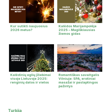
Kur sutikti naujuosius
Kalėdos Marijampolėje
2026 metus?
2025 – Magiškiausias
žiemos gidas
Kalėdinių eglių įžiebimai
Romantiškas savaitgalis
visoje Lietuvoje 2025:
Vilniuje: SPA, erotiniai
renginių datos ir vietos
masažai ir paslaptingos
pažintys
Turkija