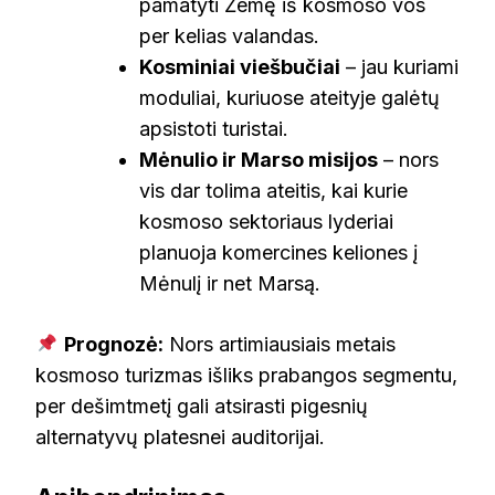
pamatyti Žemę iš kosmoso vos
per kelias valandas.
Kosminiai viešbučiai
– jau kuriami
moduliai, kuriuose ateityje galėtų
apsistoti turistai.
Mėnulio ir Marso misijos
– nors
vis dar tolima ateitis, kai kurie
kosmoso sektoriaus lyderiai
planuoja komercines keliones į
Mėnulį ir net Marsą.
Prognozė:
Nors artimiausiais metais
kosmoso turizmas išliks prabangos segmentu,
per dešimtmetį gali atsirasti pigesnių
alternatyvų platesnei auditorijai.