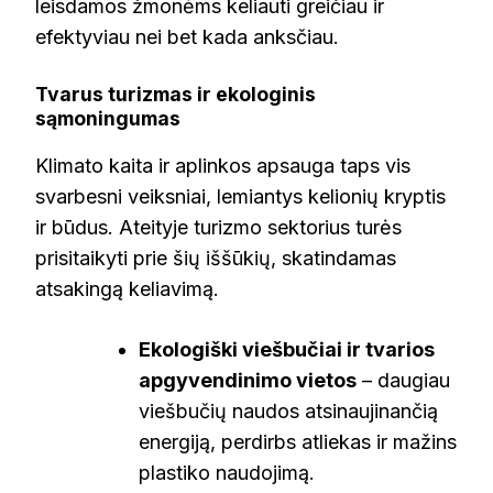
leisdamos žmonėms keliauti greičiau ir
efektyviau nei bet kada anksčiau.
Tvarus turizmas ir ekologinis
sąmoningumas
Klimato kaita ir aplinkos apsauga taps vis
svarbesni veiksniai, lemiantys kelionių kryptis
ir būdus. Ateityje turizmo sektorius turės
prisitaikyti prie šių iššūkių, skatindamas
atsakingą keliavimą.
Ekologiški viešbučiai ir tvarios
apgyvendinimo vietos
– daugiau
viešbučių naudos atsinaujinančią
energiją, perdirbs atliekas ir mažins
plastiko naudojimą.