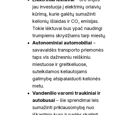
jau investuoja į elektrinių orlaivių
kūrimą, kurie galėtų sumažinti
kelionių išlaidas ir CO₂ emisijas.
Tokie lėktuvai bus ypač naudingi
trumpiems skrydžiams tarp miestų.
Autonominiai automobiliai
–
savavaldės transporto priemonės
taps vis dažnesniu reiškiniu
miestuose ir greitkeliuose,
suteikdamos keliautojams
galimybę atsipalaiduoti kelionės
metu.
Vandenilio varomi traukiniai ir
autobusai
– šie sprendimai leis
sumažinti priklausomybę nuo
iškastinio kuro ir padės skatinti