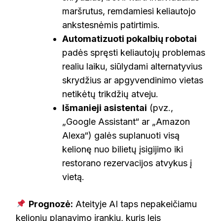
maršrutus, remdamiesi keliautojo
ankstesnėmis patirtimis.
Automatizuoti pokalbių robotai
padės spręsti keliautojų problemas
realiu laiku, siūlydami alternatyvius
skrydžius ar apgyvendinimo vietas
netikėtų trikdžių atveju.
Išmanieji asistentai
(pvz.,
„Google Assistant“ ar „Amazon
Alexa“) galės suplanuoti visą
kelionę nuo bilietų įsigijimo iki
restorano rezervacijos atvykus į
vietą.
Prognozė:
Ateityje AI taps nepakeičiamu
kelionių planavimo įrankiu, kuris leis