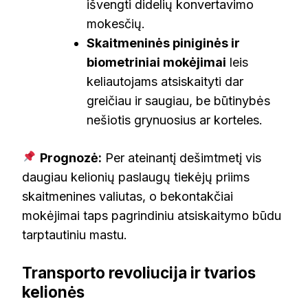
išvengti didelių konvertavimo
mokesčių.
Skaitmeninės piniginės ir
biometriniai mokėjimai
leis
keliautojams atsiskaityti dar
greičiau ir saugiau, be būtinybės
nešiotis grynuosius ar korteles.
Prognozė:
Per ateinantį dešimtmetį vis
daugiau kelionių paslaugų tiekėjų priims
skaitmenines valiutas, o bekontakčiai
mokėjimai taps pagrindiniu atsiskaitymo būdu
tarptautiniu mastu.
Transporto revoliucija ir tvarios
kelionės