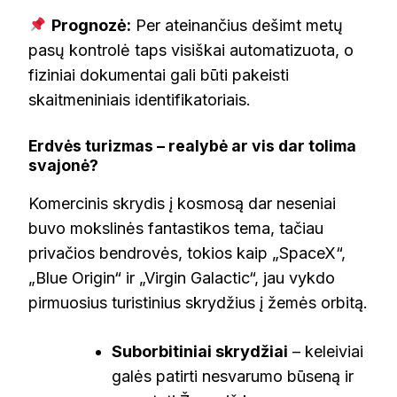
Prognozė:
Per ateinančius dešimt metų
pasų kontrolė taps visiškai automatizuota, o
fiziniai dokumentai gali būti pakeisti
skaitmeniniais identifikatoriais.
Erdvės turizmas – realybė ar vis dar tolima
svajonė?
Komercinis skrydis į kosmosą dar neseniai
buvo mokslinės fantastikos tema, tačiau
privačios bendrovės, tokios kaip „SpaceX“,
„Blue Origin“ ir „Virgin Galactic“, jau vykdo
pirmuosius turistinius skrydžius į žemės orbitą.
Suborbitiniai skrydžiai
– keleiviai
galės patirti nesvarumo būseną ir