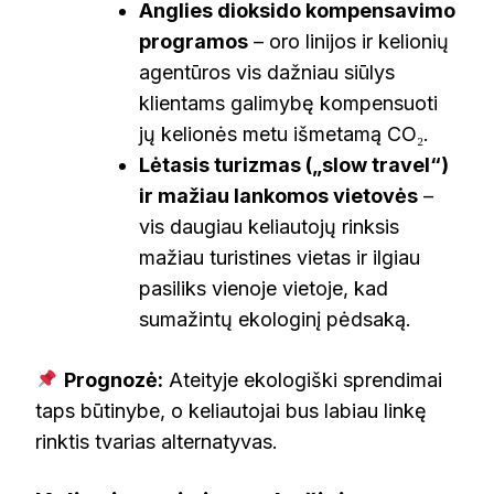
Anglies dioksido kompensavimo
programos
– oro linijos ir kelionių
agentūros vis dažniau siūlys
klientams galimybę kompensuoti
jų kelionės metu išmetamą CO₂.
Lėtasis turizmas („slow travel“)
ir mažiau lankomos vietovės
–
vis daugiau keliautojų rinksis
mažiau turistines vietas ir ilgiau
pasiliks vienoje vietoje, kad
sumažintų ekologinį pėdsaką.
Prognozė:
Ateityje ekologiški sprendimai
taps būtinybe, o keliautojai bus labiau linkę
rinktis tvarias alternatyvas.