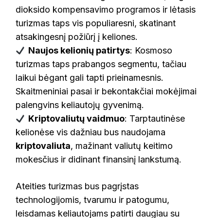
dioksido kompensavimo programos ir lėtasis
turizmas taps vis populiaresni, skatinant
atsakingesnį požiūrį į keliones.
Naujos kelionių patirtys
: Kosmoso
turizmas taps prabangos segmentu, tačiau
laikui bėgant gali tapti prieinamesnis.
Skaitmeniniai pasai ir bekontakčiai mokėjimai
palengvins keliautojų gyvenimą.
Kriptovaliutų vaidmuo
: Tarptautinėse
kelionėse vis dažniau bus naudojama
kriptovaliuta
, mažinant valiutų keitimo
mokesčius ir didinant finansinį lankstumą.
Ateities turizmas bus pagrįstas
technologijomis, tvarumu ir patogumu,
leisdamas keliautojams patirti daugiau su