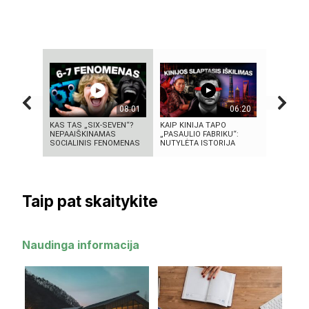
08:01
06:20
KAS TAS „SIX-SEVEN“?
KAIP KINIJA TAPO
5 MOKSLIN
NEPAAIŠKINAMAS
„PASAULIO FABRIKU“:
EKSPERIME
SOCIALINIS FENOMENAS
NUTYLĖTA ISTORIJA
SUKRĖTĖ 
Taip pat skaitykite
Naudinga informacija