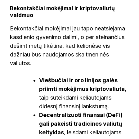
Bekontakčiai mokėjimai ir kriptovaliutų
vaidmuo
Bekontakčiai mokėjimai jau tapo neatsiejama
kasdienio gyvenimo dalimi, o per ateinančius
dešimt metų tikėtina, kad kelionėse vis
dažniau bus naudojamos skaitmeninės
valiutos.
Viešbučiai ir oro linijos galės
priimti mokėjimus kriptovaliuta
,
taip suteikdami keliautojams
didesnį finansinį lankstumą.
Decentralizuoti finansai (DeFi)
gali pakeisti tradicines valiutų
keityklas
, leisdami keliautojams