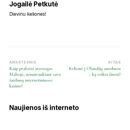
Jogailė Petkutė
Dievinu keliones!
ANKSTESNIS
KITAS
Post
Kaip praleisti atostogas
Kelionė į Olandiją autobusu
Navigation
Maltoje, nenutraukiant savo
– ką reikia žinoti?
žaidimų internetiniuose
kazino?
Naujienos iš interneto