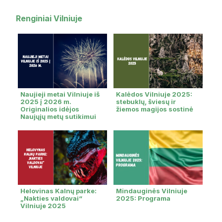
Renginiai Vilniuje
Naujieji metai Vilniuje iš
Kalėdos Vilniuje 2025:
2025 į 2026 m.
stebuklų, šviesų ir
Originalios idėjos
žiemos magijos sostinė
Naujųjų metų sutikimui
Helovinas Kalnų parke:
Mindauginės Vilniuje
„Nakties valdovai“
2025: Programa
Vilniuje 2025