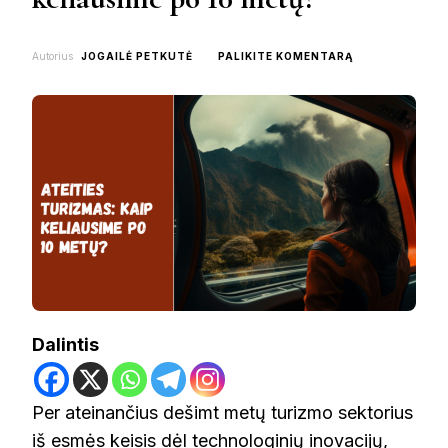
ON
Autorius
JOGAILĖ PETKUTĖ
PALIKITE KOMENTARĄ
ATEITIES
TURIZMAS:
KAIP
KELIAUSIME
PO
10
METŲ?
Dalintis
Per ateinančius dešimt metų turizmo sektorius
iš esmės keisis dėl technologinių inovacijų,