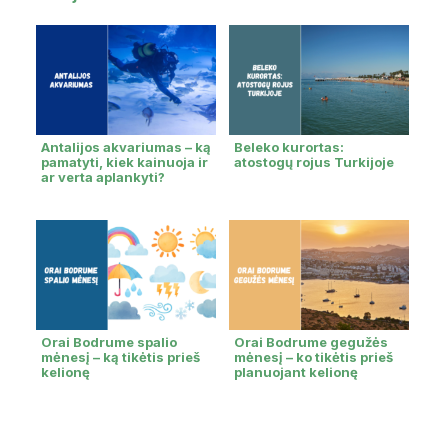
Antalijos akvariumas – ką
Beleko kurortas:
pamatyti, kiek kainuoja ir
atostogų rojus Turkijoje
ar verta aplankyti?
Orai Bodrume spalio
Orai Bodrume gegužės
mėnesį – ką tikėtis prieš
mėnesį – ko tikėtis prieš
kelionę
planuojant kelionę