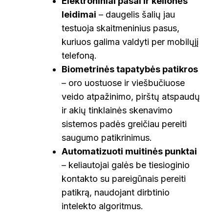
Elektroniniai pasai ir kelionės
leidimai
– daugelis šalių jau
testuoja skaitmeninius pasus,
kuriuos galima valdyti per mobilųjį
telefoną.
Biometrinės tapatybės patikros
– oro uostuose ir viešbučiuose
veido atpažinimo, pirštų atspaudų
ir akių tinklainės skenavimo
sistemos padės greičiau pereiti
saugumo patikrinimus.
Automatizuoti muitinės punktai
– keliautojai galės be tiesioginio
kontakto su pareigūnais pereiti
patikrą, naudojant dirbtinio
intelekto algoritmus.