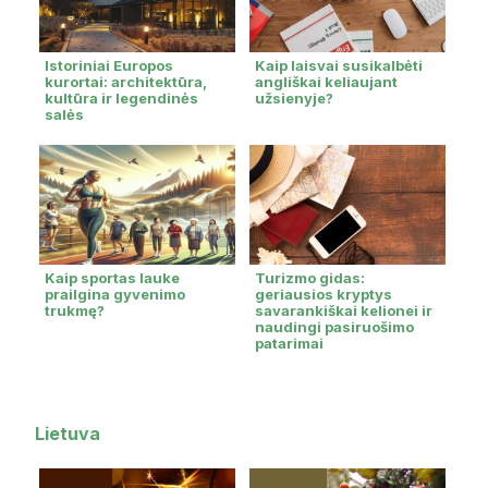
Istoriniai Europos
Kaip laisvai susikalbėti
kurortai: architektūra,
angliškai keliaujant
kultūra ir legendinės
užsienyje?
salės
Kaip sportas lauke
Turizmo gidas:
prailgina gyvenimo
geriausios kryptys
trukmę?
savarankiškai kelionei ir
naudingi pasiruošimo
patarimai
Lietuva