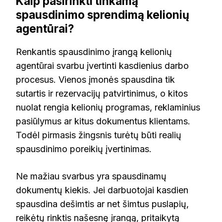
Kaip pasirinkti tinkamą
spausdinimo sprendimą kelionių
agentūrai?
Renkantis spausdinimo įrangą kelionių
agentūrai svarbu įvertinti kasdienius darbo
procesus. Vienos įmonės spausdina tik
sutartis ir rezervacijų patvirtinimus, o kitos
nuolat rengia kelionių programas, reklaminius
pasiūlymus ar kitus dokumentus klientams.
Todėl pirmasis žingsnis turėtų būti realių
spausdinimo poreikių įvertinimas.
Ne mažiau svarbus yra spausdinamų
dokumentų kiekis. Jei darbuotojai kasdien
spausdina dešimtis ar net šimtus puslapių,
reikėtų rinktis našesnę įrangą, pritaikytą