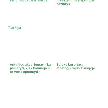
renginių datos ir vietos
masažai ir paslaptingos
pažintys
Turkija
Antalijos akvariumas – ką
Beleko kurortas:
pamatyti, kiek kainuoja ir
atostogų rojus Turkijoje
ar verta aplankyti?