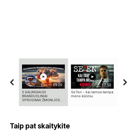
09:20
17:50
5 GALINGIAUSI
Se7en – kai tamsa tampa
VIENINTEL
BRANDUOLINIAI
meno kūriniu
KILMĖS N
SPROGIMAI ŽMONIJOS...
ASTRONA
Taip pat skaitykite