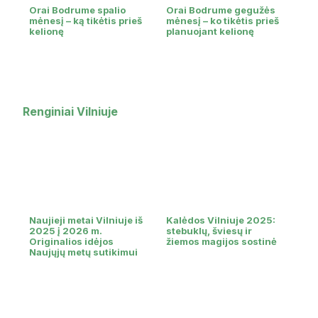
Orai Bodrume spalio
Orai Bodrume gegužės
mėnesį – ką tikėtis prieš
mėnesį – ko tikėtis prieš
kelionę
planuojant kelionę
Renginiai Vilniuje
Naujieji metai Vilniuje iš
Kalėdos Vilniuje 2025:
2025 į 2026 m.
stebuklų, šviesų ir
Originalios idėjos
žiemos magijos sostinė
Naujųjų metų sutikimui