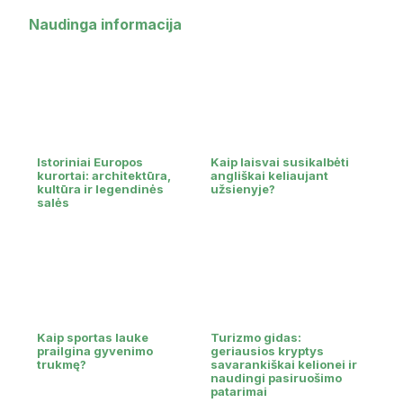
Naudinga informacija
Istoriniai Europos
Kaip laisvai susikalbėti
kurortai: architektūra,
angliškai keliaujant
kultūra ir legendinės
užsienyje?
salės
Kaip sportas lauke
Turizmo gidas:
prailgina gyvenimo
geriausios kryptys
trukmę?
savarankiškai kelionei ir
naudingi pasiruošimo
patarimai