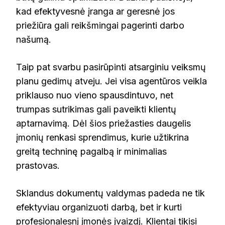
kad efektyvesnė įranga ar geresnė jos
priežiūra gali reikšmingai pagerinti darbo
našumą.
Taip pat svarbu pasirūpinti atsarginiu veiksmų
planu gedimų atveju. Jei visa agentūros veikla
priklauso nuo vieno spausdintuvo, net
trumpas sutrikimas gali paveikti klientų
aptarnavimą. Dėl šios priežasties daugelis
įmonių renkasi sprendimus, kurie užtikrina
greitą techninę pagalbą ir minimalias
prastovas.
Sklandus dokumentų valdymas padeda ne tik
efektyviau organizuoti darbą, bet ir kurti
profesionalesnį įmonės įvaizdį. Klientai tikisi