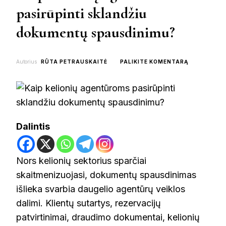
pasirūpinti sklandžiu
dokumentų spausdinimu?
ON
Autorius
RŪTA PETRAUSKAITĖ
PALIKITE KOMENTARĄ
KAIP
KELIONIŲ
AGENTŪRO
PASIRŪPINT
SKLANDŽIU
DOKUMENT
Dalintis
SPAUSDINI
Nors kelionių sektorius sparčiai
skaitmenizuojasi, dokumentų spausdinimas
išlieka svarbia daugelio agentūrų veiklos
dalimi. Klientų sutartys, rezervacijų
patvirtinimai, draudimo dokumentai, kelionių