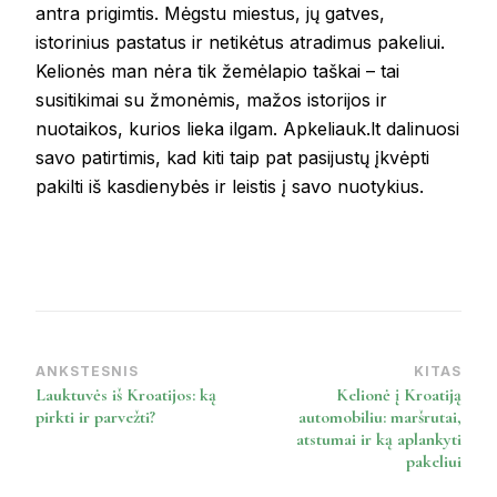
antra prigimtis. Mėgstu miestus, jų gatves,
istorinius pastatus ir netikėtus atradimus pakeliui.
Kelionės man nėra tik žemėlapio taškai – tai
susitikimai su žmonėmis, mažos istorijos ir
nuotaikos, kurios lieka ilgam. Apkeliauk.lt dalinuosi
savo patirtimis, kad kiti taip pat pasijustų įkvėpti
pakilti iš kasdienybės ir leistis į savo nuotykius.
ANKSTESNIS
KITAS
Post
Lauktuvės iš Kroatijos: ką
Kelionė į Kroatiją
Navigation
pirkti ir parvežti?
automobiliu: maršrutai,
atstumai ir ką aplankyti
pakeliui