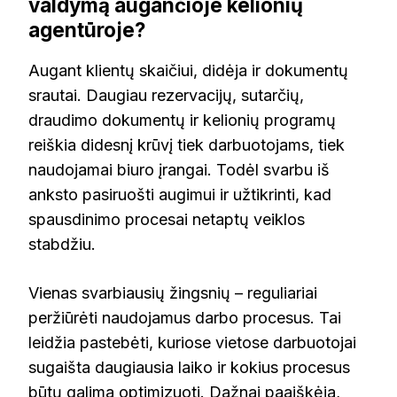
valdymą augančioje kelionių
agentūroje?
Augant klientų skaičiui, didėja ir dokumentų
srautai. Daugiau rezervacijų, sutarčių,
draudimo dokumentų ir kelionių programų
reiškia didesnį krūvį tiek darbuotojams, tiek
naudojamai biuro įrangai. Todėl svarbu iš
anksto pasiruošti augimui ir užtikrinti, kad
spausdinimo procesai netaptų veiklos
stabdžiu.
Vienas svarbiausių žingsnių – reguliariai
peržiūrėti naudojamus darbo procesus. Tai
leidžia pastebėti, kuriose vietose darbuotojai
sugaišta daugiausia laiko ir kokius procesus
būtų galima optimizuoti. Dažnai paaiškėja,