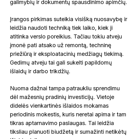
galimybių ir dokumentų spausdinimo apimčių.
Įrangos pirkimas suteikia visišką nuosavybę ir
leidžia naudoti techniką tiek laiko, kiek ji
atitinka verslo poreikius. Tačiau tokiu atveju
įmonė pati atsako už remontą, techninę
priežiūrą ir eksploatacinių medžiagų tiekimą.
Gedimų atveju tai gali sukelti papildomų
išlaidų ir darbo trikdžių.
Nuoma dažnai tampa patraukliu sprendimu
dėl mažesnių pradinių investicijų. Vietoje
didelės vienkartinės išlaidos mokamas
periodinis mokestis, kuris neretai apima ir tam
tikras aptarnavimo paslaugas. Tai leidžia
tiksliau planuoti biudžetą ir sumažinti netikėtų