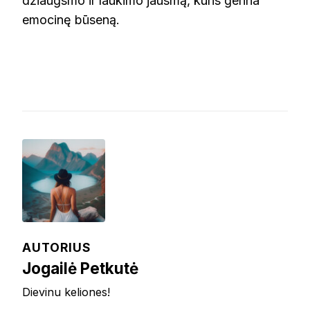
džiaugsmo ir laukimo jausmą, kuris gerina
emocinę būseną.
AUTORIUS
Jogailė Petkutė
Dievinu keliones!