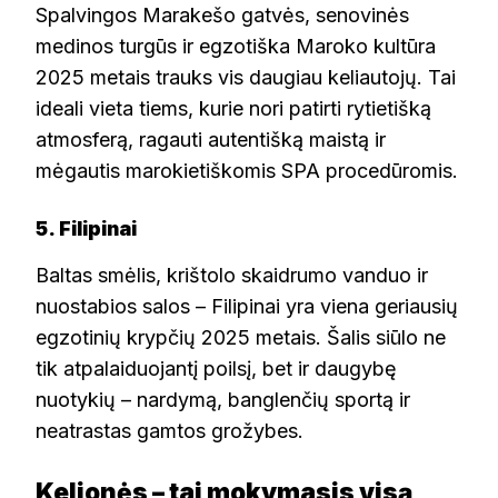
Spalvingos Marakešo gatvės, senovinės
medinos turgūs ir egzotiška Maroko kultūra
2025 metais trauks vis daugiau keliautojų. Tai
ideali vieta tiems, kurie nori patirti rytietišką
atmosferą, ragauti autentišką maistą ir
mėgautis marokietiškomis SPA procedūromis.
5. Filipinai
Baltas smėlis, krištolo skaidrumo vanduo ir
nuostabios salos – Filipinai yra viena geriausių
egzotinių krypčių 2025 metais. Šalis siūlo ne
tik atpalaiduojantį poilsį, bet ir daugybę
nuotykių – nardymą, banglenčių sportą ir
neatrastas gamtos grožybes.
Kelionės – tai mokymasis visą