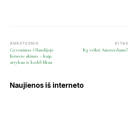
ANKSTESNIS
KITAS
Post
Gyvenimas Olandijoje
Ką veikti Amsterdame?
Navigation
lietuvio akimis – kaip
atvykau ir kodėl likau
Naujienos iš interneto