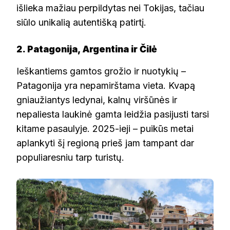
išlieka mažiau perpildytas nei Tokijas, tačiau
siūlo unikalią autentišką patirtį.
2. Patagonija, Argentina ir Čilė
Ieškantiems gamtos grožio ir nuotykių –
Patagonija yra nepamirštama vieta. Kvapą
gniaužiantys ledynai, kalnų viršūnės ir
nepaliesta laukinė gamta leidžia pasijusti tarsi
kitame pasaulyje. 2025-ieji – puikūs metai
aplankyti šį regioną prieš jam tampant dar
populiaresniu tarp turistų.