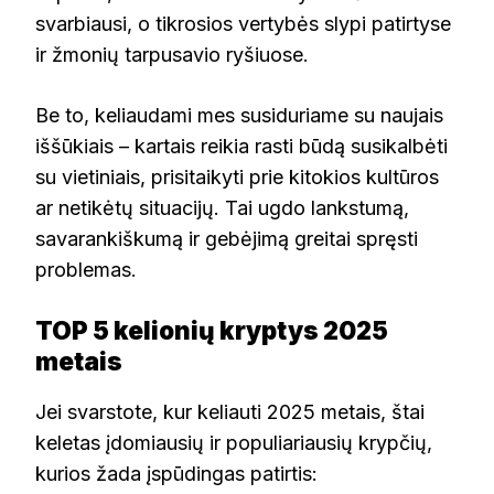
svarbiausi, o tikrosios vertybės slypi patirtyse
ir žmonių tarpusavio ryšiuose.
Be to, keliaudami mes susiduriame su naujais
iššūkiais – kartais reikia rasti būdą susikalbėti
su vietiniais, prisitaikyti prie kitokios kultūros
ar netikėtų situacijų. Tai ugdo lankstumą,
savarankiškumą ir gebėjimą greitai spręsti
problemas.
TOP 5 kelionių kryptys 2025
metais
Jei svarstote, kur keliauti 2025 metais, štai
keletas įdomiausių ir populiariausių krypčių,
kurios žada įspūdingas patirtis: