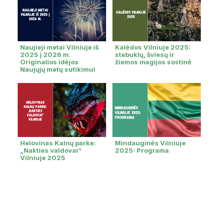
Naujieji metai Vilniuje iš
Kalėdos Vilniuje 2025:
2025 į 2026 m.
stebuklų, šviesų ir
Originalios idėjos
žiemos magijos sostinė
Naujųjų metų sutikimui
Helovinas Kalnų parke:
Mindauginės Vilniuje
„Nakties valdovai“
2025: Programa
Vilniuje 2025