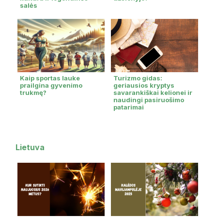
salės
Kaip sportas lauke
Turizmo gidas:
prailgina gyvenimo
geriausios kryptys
trukmę?
savarankiškai kelionei ir
naudingi pasiruošimo
patarimai
Lietuva