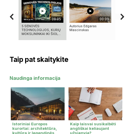
08:05
00:09
5 SENOVĖS
Autorius Edgaras
KAS SUKŪ
TECHNOLOGIJOS, KURIŲ
Mascinskas
INTELEKT
MOKSLININKAI IKI ŠIOL...
ISTORIJA 
Taip pat skaitykite
Naudinga informacija
Istoriniai Europos
Kaip laisvai susikalbėti
kurortai: architektūra,
angliškai keliaujant
kultūra ir legendinės
užsienyje?