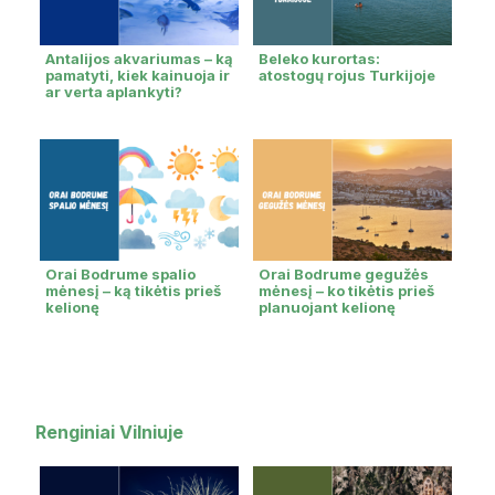
Antalijos akvariumas – ką
Beleko kurortas:
pamatyti, kiek kainuoja ir
atostogų rojus Turkijoje
ar verta aplankyti?
Orai Bodrume spalio
Orai Bodrume gegužės
mėnesį – ką tikėtis prieš
mėnesį – ko tikėtis prieš
kelionę
planuojant kelionę
Renginiai Vilniuje