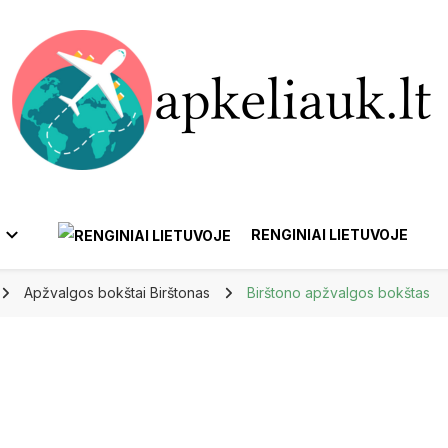
RENGINIAI LIETUVOJE
Apžvalgos bokštai Birštonas
Birštono apžvalgos bokštas
ANYKŠČIAI
BIRŠTONAS
AFRIKA
EUROPA
AI
GARGŽDAI
IGNALINA
IZRAELIS
BELGIJA