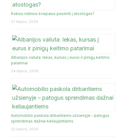
UKMERGĖ
Kokius nišinius kvepalus pasiimti į atostogas?
RIJA
TENERIFE
TURKIJA
27 liepos, 2026
ŽIEŽMARIAI
Albanijos valiuta: lekas, kursas į eurus ir pinigų keitimo
JA
patarimai
24 liepos, 2026
Automobilio paskola dirbantiems užsienyje – patogus
sprendimas dažnai keliaujantiems
22 liepos, 2026