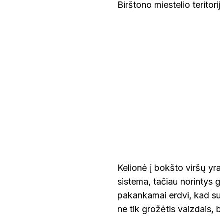
Birštono miestelio teritori
UTENA
Kelionė į bokšto viršų yra
sistema, tačiau norintys ga
pakankamai erdvi, kad sut
ne tik grožėtis vaizdais, b