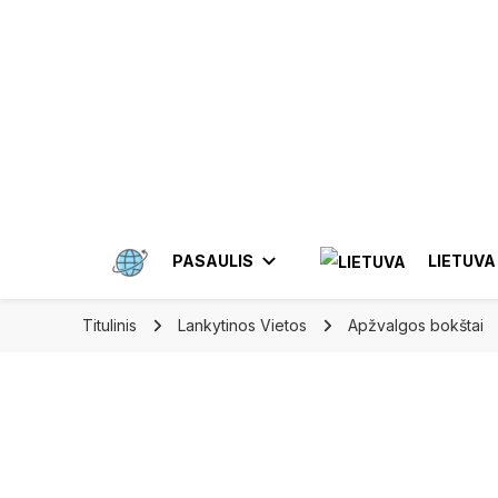
Apkeliauk.lt
PASAULIS
LIETUVA
Titulinis
Lankytinos Vietos
Apžvalgos bokštai
AMERIKA
AZIJA
ALYTUS
ELEKTRĖN
MEKSIKA