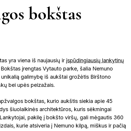
BRAZILIJA
INDONEZIJA
FILIPINAI
EGIPTAS
MAROKA
lgos bokštas
JUODKRANTĖ
JURBARKAS
KERNAVĖ
KĖDAINIAI
KINIJA
GRAIKIJA
JORDANIJA
MALAIZ
KUPIŠKIS
MARIJAMPOLĖ
as yra viena iš naujausių ir
įspūdingiausių lankytinų
NIDA
PAGĖGIAI
LATVIJA
. Bokštas įrengtas Vytauto parke, šalia Nemuno
VIETNAMAS
s unikalią galimybę iš aukštai grožėtis Birštono
iškų bei upės peizažais.
S
PASVALYS
PLUNGĖ
apžvalgos bokštas, kurio aukštis siekia apie 45
ys šiuolaikinės architektūros, kuris sėkmingai
ROKIŠKIS
ŠIAULIAI
PRAN
ą. Lankytojai, pakilę į bokšto viršų, gali mėgautis 360
zdais, kurie atsiveria į Nemuno kilpą, miškus ir pačią