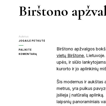
Birštono apžva
JONIŠKIS
KAUNAS
Autorius
KRETINGA
JOGAILĖ PETKUTĖ
Birštono apžvalgos bokšt
PALIKITE
MOLĖTAI
ON
KOMENTARĄ
vietų Birštone
, Lietuvoje
BIRŠTONO
upės, ir siūlo lankytojam
APŽVALGOS
BOKŠTAS
kurorto ir jo aplinkinių m
PANEVĖŽY
Šis modernus ir aukštas 
metrus, yra puikus pavyzd
RASEINIAI
įsilieja į natūralią aplink
laipsnių panoraminiais vai
ŠVENTOJI