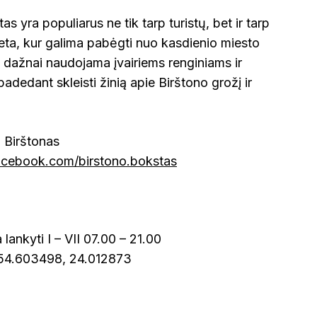
 yra populiarus ne tik tarp turistų, bet ir tarp
ieta, kur galima pabėgti nuo kasdienio miesto
at dažnai naudojama įvairiems renginiams ir
adedant skleisti žinią apie Birštono grožį ir
, Birštonas
acebook.com/birstono.bokstas
lankyti I – VII 07.00 – 21.00
 54.603498, 24.012873