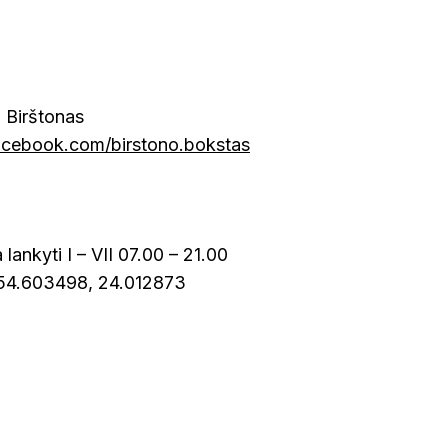
, Birštonas
acebook.com/birstono.bokstas
lankyti I – VII 07.00 – 21.00
 54.603498, 24.012873