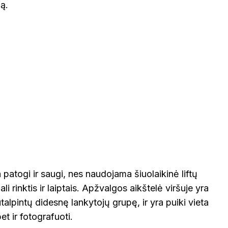
TAURAGĖ
TELŠIAI
ją.
ŠVEICA
VILNIUS
ZARASAI
VOKIETI
 patogi ir saugi, nes naudojama šiuolaikinė liftų
li rinktis ir laiptais. Apžvalgos aikštelė viršuje yra
alpintų didesnę lankytojų grupę, ir yra puiki vieta
et ir fotografuoti.