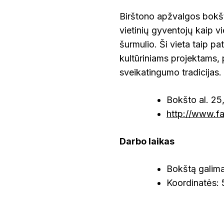
Birštono apžvalgos bokštas
vietinių gyventojų kaip v
šurmulio. Ši vieta taip p
kultūriniams projektams, p
sveikatingumo tradicijas.
Bokšto al. 25
http://www.f
Darbo laikas
Bokštą galima 
Koordinatės: