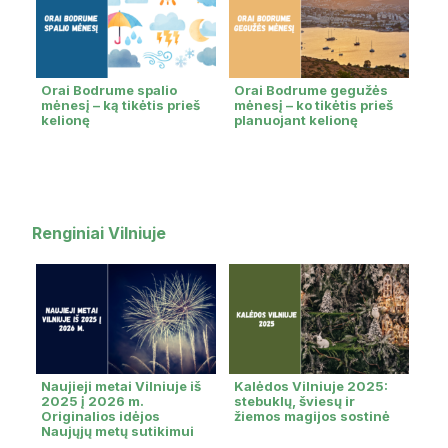
Orai Bodrume spalio
Orai Bodrume gegužės
mėnesį – ką tikėtis prieš
mėnesį – ko tikėtis prieš
kelionę
planuojant kelionę
Renginiai Vilniuje
Naujieji metai Vilniuje iš
Kalėdos Vilniuje 2025:
2025 į 2026 m.
stebuklų, šviesų ir
Originalios idėjos
žiemos magijos sostinė
Naujųjų metų sutikimui