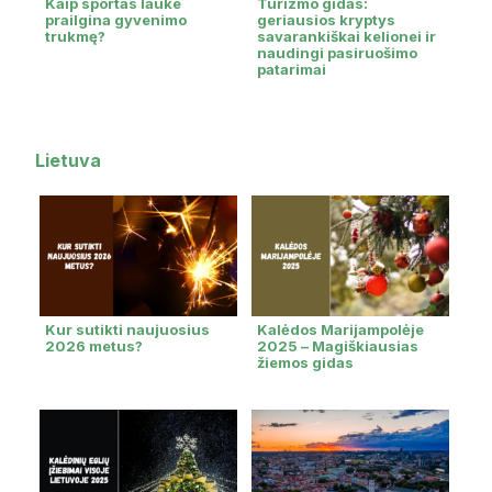
Kaip sportas lauke
Turizmo gidas:
prailgina gyvenimo
geriausios kryptys
trukmę?
savarankiškai kelionei ir
naudingi pasiruošimo
patarimai
Lietuva
Kur sutikti naujuosius
Kalėdos Marijampolėje
2026 metus?
2025 – Magiškiausias
žiemos gidas