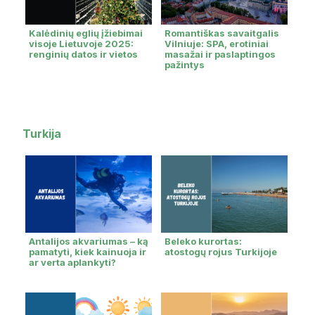
Kalėdinių eglių įžiebimai
Romantiškas savaitgalis
visoje Lietuvoje 2025:
Vilniuje: SPA, erotiniai
renginių datos ir vietos
masažai ir paslaptingos
pažintys
Turkija
Antalijos akvariumas – ką
Beleko kurortas:
pamatyti, kiek kainuoja ir
atostogų rojus Turkijoje
ar verta aplankyti?