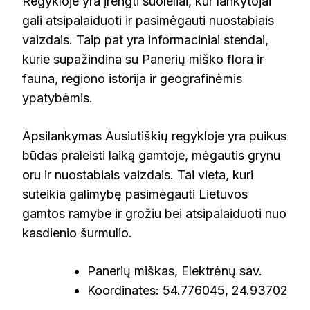
Regykloje yra įrengti suoleliai, kur lankytojai
gali atsipalaiduoti ir pasimėgauti nuostabiais
vaizdais. Taip pat yra informaciniai stendai,
kurie supažindina su Panerių miško flora ir
fauna, regiono istorija ir geografinėmis
ypatybėmis.
Apsilankymas Ausiutiškių regykloje yra puikus
būdas praleisti laiką gamtoje, mėgautis grynu
oru ir nuostabiais vaizdais. Tai vieta, kuri
suteikia galimybę pasimėgauti Lietuvos
gamtos ramybe ir grožiu bei atsipalaiduoti nuo
kasdienio šurmulio.
Panerių miškas, Elektrėnų sav.
Koordinates: 54.776045, 24.93702