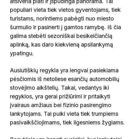
atsiveria plati ir įspūdinga panorama. Tai
populiari vieta tiek vietos gyventojams, tiek
turistams, norintiems pabėgti nuo miesto
šurmulio ir pasinerti į gamtos ramybę. Iš čia
galima stebėti sezoniškai besikeičiančią
aplinką, kas daro kiekvieną apsilankymą
ypatingu.
Ausiutiškių regykla yra lengvai pasiekiama
pėsčiomis iš netoliese esančių automobilių
stovėjimo aikštelių. Takai, vedantys iki
regyklos, yra gerai prižiūrimi ir pritaikyti
įvairaus amžiaus bei fizinio pasirengimo
lankytojams. Tai puiki vieta tiek trumpiems
pasivaikščiojimams, tiek ilgesniems žygiams.