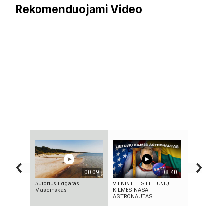
Rekomenduojami Video
00:09
08:40
Autorius Edgaras
VIENINTELIS LIETUVIŲ
5 GALINGI
Mascinskas
KILMĖS NASA
BRANDUOL
ASTRONAUTAS
SPROGIMA