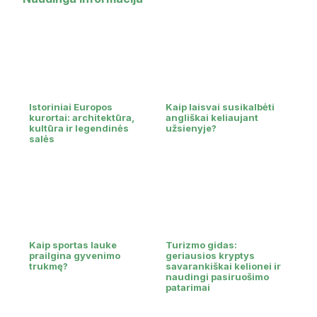
Istoriniai Europos
Kaip laisvai susikalbėti
kurortai: architektūra,
angliškai keliaujant
kultūra ir legendinės
užsienyje?
salės
Kaip sportas lauke
Turizmo gidas:
prailgina gyvenimo
geriausios kryptys
trukmę?
savarankiškai kelionei ir
naudingi pasiruošimo
patarimai