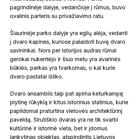
pagrindinėje dalyje, vedančioje į rūmus, buvo
ovalinis parteris su privažiavimo ratu.
Šiaurinėje parko dalyje yra eglių alėja, vedanti
į dvaro kapines, kuriose palaidoti buvę dvaro
savininkai. Nors per istorijos audras rūmai
gerokai nukentėjo ir šiuo metu yra avarinės
būklės, parkas yra tvarkomas, o kai kurie
dvaro pastatai išliko.
Dvaro ansamblis taip pat apima keturkampę
plytinę rūkyklą ir kitus istorinius statinius, kurie
papildomai praturtina vietovės architektūrinį
paveldą. Sirutiškio dvaras yra ne tik svarbi
kultūrinė ir istorinė vieta, bet ir įdomus
lankytinas objektas, atspindintis Lietuvos