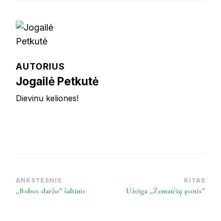
AUTORIUS
Jogailė Petkutė
Dievinu keliones!
ANKSTESNIS
KITAS
Post
„Bobos daržo” šaltinis
Užeiga „Žemaičių ąsotis”
Navigation