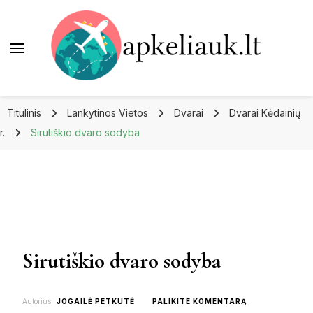
Apkeliauk.lt
Titulinis
Lankytinos Vietos
Dvarai
Dvarai Kėdainių
r.
Sirutiškio dvaro sodyba
Sirutiškio dvaro sodyba
ON
Autorius
JOGAILĖ PETKUTĖ
PALIKITE KOMENTARĄ