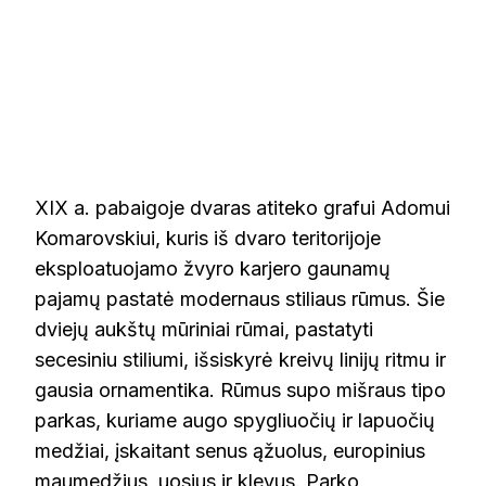
XIX a. pabaigoje dvaras atiteko grafui Adomui
Komarovskiui, kuris iš dvaro teritorijoje
eksploatuojamo žvyro karjero gaunamų
pajamų pastatė modernaus stiliaus rūmus. Šie
dviejų aukštų mūriniai rūmai, pastatyti
secesiniu stiliumi, išsiskyrė kreivų linijų ritmu ir
gausia ornamentika. Rūmus supo mišraus tipo
parkas, kuriame augo spygliuočių ir lapuočių
medžiai, įskaitant senus ąžuolus, europinius
maumedžius, uosius ir klevus. Parko