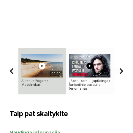
00:09
21:11
Autorius Edgaras
„Sostų karai" - įspūdingas
5 SENOVĖ
Mascinskas
fantastinio pasaulio
TECHNOLO
fenomenas
MOKSLININK
Taip pat skaitykite
Naudinga informacija