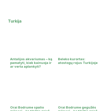
Turkija
Antalijos akvariumas – ką
Beleko kurortas:
pamatyti, kiek kainuoja ir
atostogų rojus Turkijoje
ar verta aplankyti?
Orai Bodrume spalio
Orai Bodrume gegužės
mėnesį – ką tikėtis prieš
mėnesį – ko tikėtis prieš