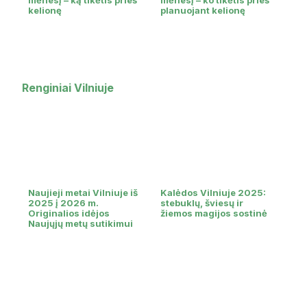
kelionę
planuojant kelionę
Renginiai Vilniuje
Naujieji metai Vilniuje iš
Kalėdos Vilniuje 2025:
2025 į 2026 m.
stebuklų, šviesų ir
Originalios idėjos
žiemos magijos sostinė
Naujųjų metų sutikimui