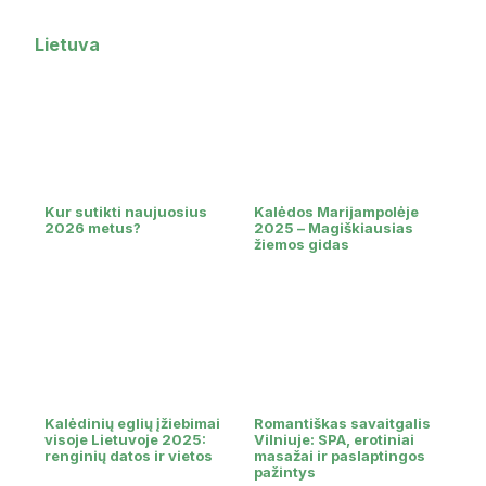
Lietuva
Kur sutikti naujuosius
Kalėdos Marijampolėje
2026 metus?
2025 – Magiškiausias
žiemos gidas
Kalėdinių eglių įžiebimai
Romantiškas savaitgalis
visoje Lietuvoje 2025:
Vilniuje: SPA, erotiniai
renginių datos ir vietos
masažai ir paslaptingos
pažintys