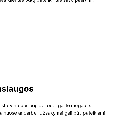
VOKIETI
aslaugos
ristatymo paslaugas, todėl galite mėgautis
amuose ar darbe. Užsakymai gali būti pateikiami