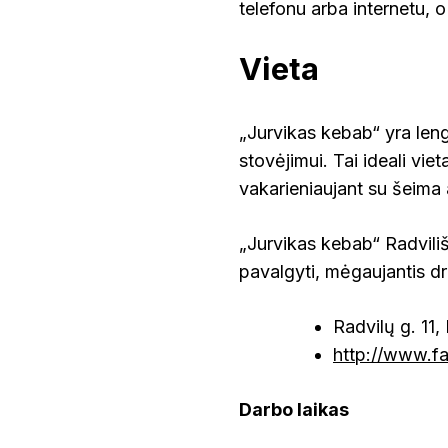
telefonu arba internetu, o
Vieta
„Jurvikas kebab“ yra leng
stovėjimui. Tai ideali viet
vakarieniaujant su šeima 
„Jurvikas kebab“ Radvilišk
pavalgyti, mėgaujantis dr
Radvilų g. 11,
http://www.f
Darbo laikas