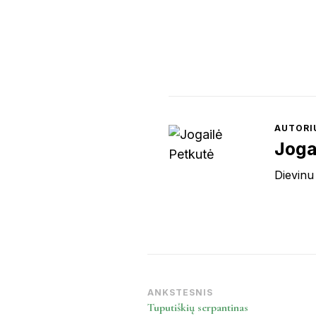
AUTORI
Joga
Dievinu
Post
ANKSTESNIS
Tuputiškių serpantinas