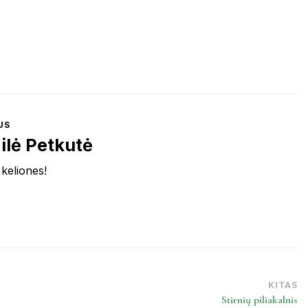
US
ilė Petkutė
 keliones!
KITAS
Stirnių piliakalnis