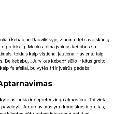
KINIJA
GRAIKIJA
JORDANIJA
MALAIZ
ETINGA
KUPIŠKIS
MARIJAMPO
LATVIJA
NIDA
VIETNAMAS
ĖTAI
PAGĖGIAI
uliari kebabinė Radviliškyje, žinoma dėl savo skanių
sto patiekalų. Meniu apima įvairius kebabus su
mais, tokiais kaip vištiena, jautiena ir aviena, taip
NEVĖŽYS
PASVALYS
PLUNGĖ
s. Be kebabų, „Jurvikas kebab“ siūlo ir kitus greito
aip falafeliai, bulvytės fri ir įvairūs padažai.
EINIAI
ROKIŠKIS
ŠIAULIAI
PRAN
 Aptarnavimas
NTOJI
TAURAGĖ
TELŠIAI
kytojus jaukia ir nepretenzinga atmosfera. Tai vieta,
ŠVEICA
iai pavalgyti. Aptarnavimas yra draugiškas ir greitas,
ENA
VILNIUS
ZARASAI
nas klientas būtų patenkintas savo patirtimi.