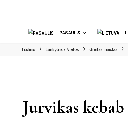
Apkeliauk.lt
PASAULIS
L
Titulinis
Lankytinos Vietos
Greitas maistas
AZIJA
AL
AMERIKA
ELE
Jurvikas kebab
MEKSIKA
JON
KA