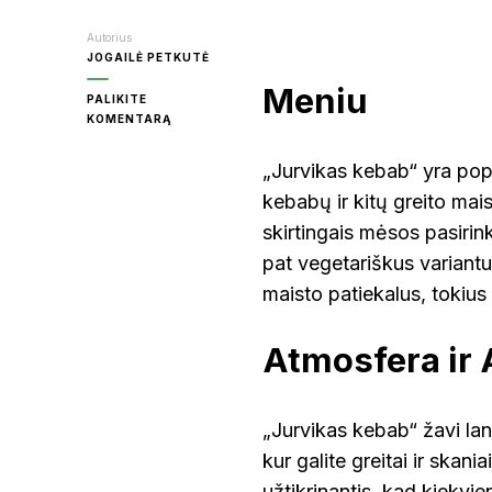
Autorius
JOGAILĖ PETKUTĖ
KR
Meniu
PALIKITE
ON
KOMENTARĄ
JURVIKAS
MOL
KEBAB
„Jurvikas kebab“ yra pop
kebabų ir kitų greito mai
skirtingais mėsos pasirinki
PA
pat vegetariškus variantu
maisto patiekalus, tokius k
RAS
Atmosfera ir
ŠVE
„Jurvikas kebab“ žavi lan
kur galite greitai ir skan
UT
užtikrinantis, kad kiekvie