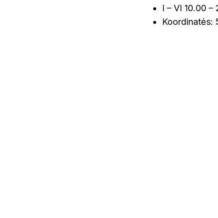
I – VI 10.00 –
Koordinatės: