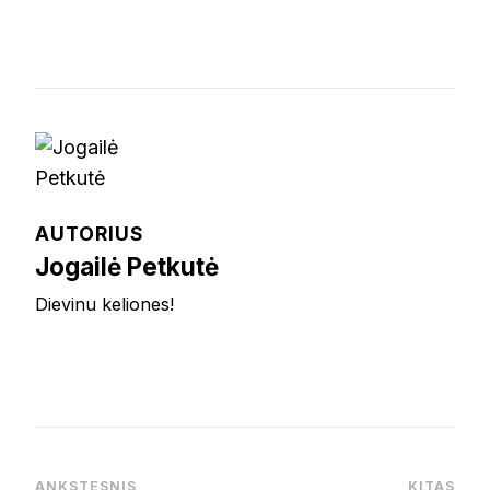
AUTORIUS
Jogailė Petkutė
Dievinu keliones!
ANKSTESNIS
KITAS