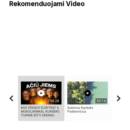
Rekomenduojami Video
06:28
00:14
KAS IŠRADO ELEKTRĄ? 6
Autorius Kęstutis
Autorius 
MOKSLININKAI, KURIEMS
Paškevičius
Mascinsk
TURIME BŪTI DĖKINGI