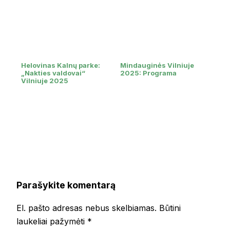
Helovinas Kalnų parke:
Mindauginės Vilniuje
„Nakties valdovai“
2025: Programa
Vilniuje 2025
Parašykite komentarą
El. pašto adresas nebus skelbiamas.
Būtini
laukeliai pažymėti
*