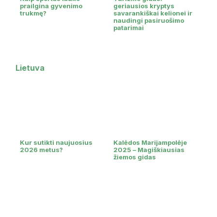
prailgina gyvenimo
geriausios kryptys
trukmę?
savarankiškai kelionei ir
naudingi pasiruošimo
patarimai
Lietuva
Kur sutikti naujuosius
Kalėdos Marijampolėje
2026 metus?
2025 – Magiškiausias
žiemos gidas