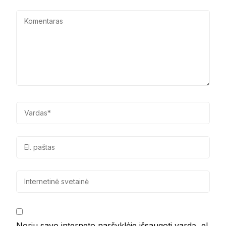
Noriu savo interneto naršyklėje išsaugoti vardą, el.