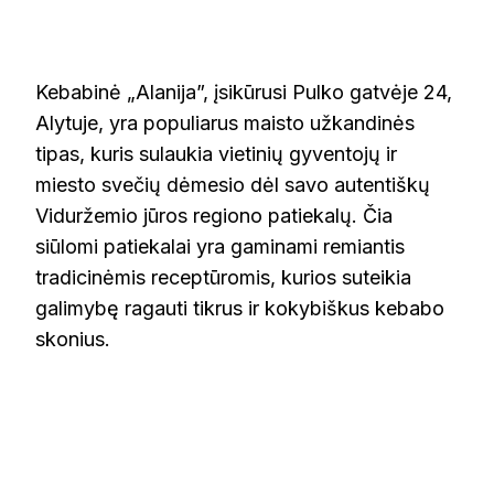
KEBABINĖ
„ALANIJA”
Kebabinė „Alanija”, įsikūrusi Pulko gatvėje 24,
Alytuje, yra populiarus maisto užkandinės
tipas, kuris sulaukia vietinių gyventojų ir
miesto svečių dėmesio dėl savo autentiškų
Viduržemio jūros regiono patiekalų. Čia
siūlomi patiekalai yra gaminami remiantis
tradicinėmis receptūromis, kurios suteikia
galimybę ragauti tikrus ir kokybiškus kebabo
skonius.