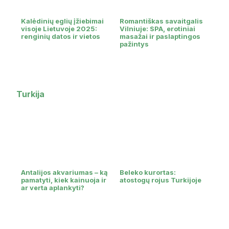
Kalėdinių eglių įžiebimai
Romantiškas savaitgalis
visoje Lietuvoje 2025:
Vilniuje: SPA, erotiniai
renginių datos ir vietos
masažai ir paslaptingos
pažintys
Turkija
Antalijos akvariumas – ką
Beleko kurortas:
pamatyti, kiek kainuoja ir
atostogų rojus Turkijoje
ar verta aplankyti?