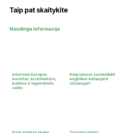
Taip pat skaitykite
Naudinga informacija
Istoriniai Europos
Kaip laisvai susikalbėti
kurortai: architektūra,
angliškai keliaujant
kultūra ir legendinės
užsienyje?
salės
Kaip sportas lauke
Turizmo gidas: