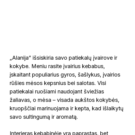
„Alanija” išsiskiria savo patiekalų įvairove ir
kokybe. Meniu rasite įvairius kebabus,
įskaitant populiarius gyros, šašlykus, įvairios
rūšies mėsos kepsnius bei salotas. Visi
patiekalai ruošiami naudojant šviežias
žaliavas, o mėsa – visada aukštos kokybės,
kruopščiai marinuojama ir kepta, kad išlaikytų
savo sultingumą ir aromatą.
Interjeras kebabinėje yra paprastas, bet