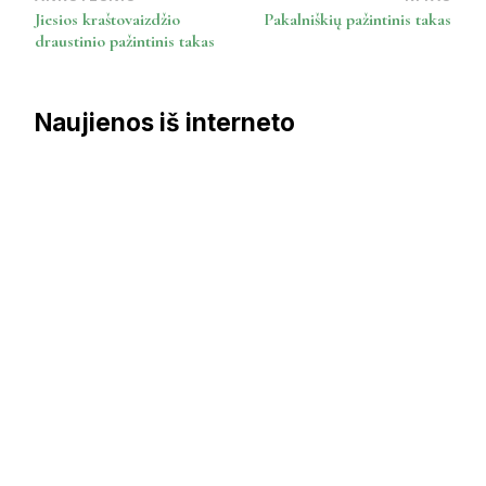
Post
Jiesios kraštovaizdžio
Pakalniškių pažintinis takas
Navigation
draustinio pažintinis takas
Naujienos iš interneto