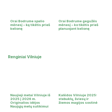
Orai Bodrume spalio
Orai Bodrume gegužės
mėnesį – ką tikėtis prieš
mėnesį – ko tikėtis prieš
kelionę
planuojant kelionę
Renginiai Vilniuje
Naujieji metai Vilniuje iš
Kalėdos Vilniuje 2025:
2025 į 2026 m.
stebuklų, šviesų ir
Originalios idėjos
žiemos magijos sostinė
Naujųjų metų sutikimui