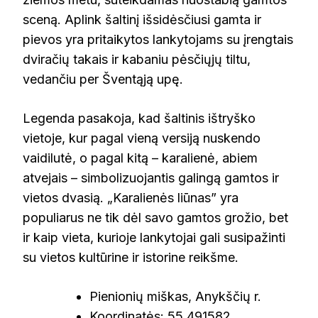
sceną. Aplink šaltinį išsidėsčiusi gamta ir
pievos yra pritaikytos lankytojams su įrengtais
dviračių takais ir kabaniu pėsčiųjų tiltu,
vedančiu per Šventąją upę.
Legenda pasakoja, kad šaltinis ištryško
vietoje, kur pagal vieną versiją nuskendo
vaidilutė, o pagal kitą – karalienė, abiem
atvejais – simbolizuojantis galingą gamtos ir
vietos dvasią. „Karalienės liūnas” yra
populiarus ne tik dėl savo gamtos grožio, bet
ir kaip vieta, kurioje lankytojai gali susipažinti
su vietos kultūrine ir istorine reikšme.
Pienionių miškas, Anykščių r.
Koordinatės: 55.491582,