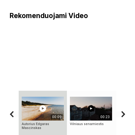
Rekomenduojami Video
00:09
00:23
Autorius Edgaras
Vilniaus senamiestis
Autorius S
Mascinskas
Lisauskas