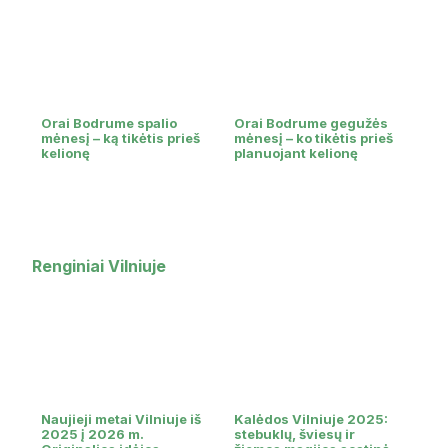
Orai Bodrume spalio
Orai Bodrume gegužės
mėnesį – ką tikėtis prieš
mėnesį – ko tikėtis prieš
kelionę
planuojant kelionę
Renginiai Vilniuje
Naujieji metai Vilniuje iš
Kalėdos Vilniuje 2025:
2025 į 2026 m.
stebuklų, šviesų ir