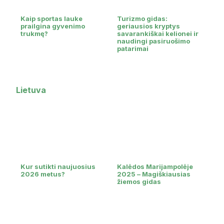
Kaip sportas lauke
Turizmo gidas:
prailgina gyvenimo
geriausios kryptys
trukmę?
savarankiškai kelionei ir
naudingi pasiruošimo
patarimai
Lietuva
Kur sutikti naujuosius
Kalėdos Marijampolėje
2026 metus?
2025 – Magiškiausias
žiemos gidas