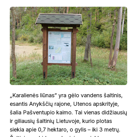
ŠALTINIS
KARALIENĖS
LIŪNAS
„Karalienės liūnas” yra gėlo vandens šaltinis,
esantis Anykščių rajone, Utenos apskrityje,
šalia Pašventupio kaimo. Tai vienas didžiausių
ir giliausių šaltinių Lietuvoje, kurio plotas
siekia apie 0,7 hektaro, o gylis – iki 3 metrų.