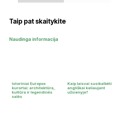
Taip pat skaitykite
Naudinga informacija
Istoriniai Europos
Kaip laisvai susikalbėti
kurortai: architektūra,
angliškai keliaujant
kultūra ir legendinės
užsienyje?
salės