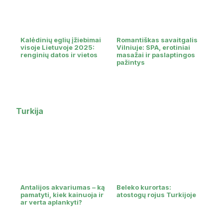
Kalėdinių eglių įžiebimai
Romantiškas savaitgalis
visoje Lietuvoje 2025:
Vilniuje: SPA, erotiniai
renginių datos ir vietos
masažai ir paslaptingos
pažintys
Turkija
Antalijos akvariumas – ką
Beleko kurortas:
pamatyti, kiek kainuoja ir
atostogų rojus Turkijoje
ar verta aplankyti?