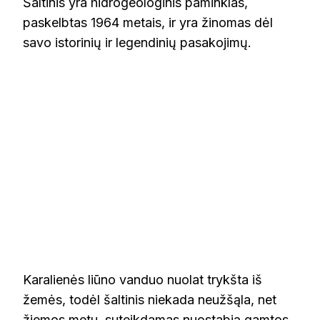
Šaltinis yra hidrogeologinis paminklas,
paskelbtas 1964 metais, ir yra žinomas dėl
savo istorinių ir legendinių pasakojimų.
Karalienės liūno vanduo nuolat trykšta iš
žemės, todėl šaltinis niekada neužšąla, net
žiemos metu, suteikdamas nuostabią gamtos