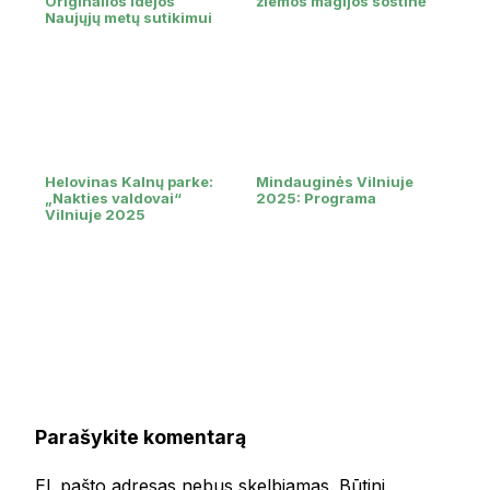
Originalios idėjos
žiemos magijos sostinė
Naujųjų metų sutikimui
Helovinas Kalnų parke:
Mindauginės Vilniuje
„Nakties valdovai“
2025: Programa
Vilniuje 2025
Parašykite komentarą
El. pašto adresas nebus skelbiamas.
Būtini