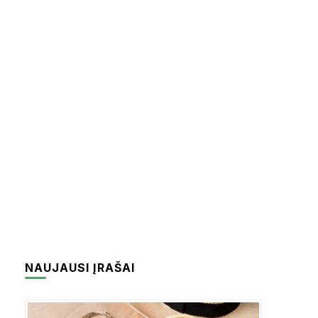
KLAIPĖDA
LENKIJA
MALTA
MAŽEIKIAI
PORTUGALIJA
RUMUNIJA
PALANGA
TENERIFE
TURKIJA
RADVILIŠKIS
ŠIRVINTOS
UKMERGĖ
NAUJAUSI ĮRAŠAI
ŽIEŽMARIAI