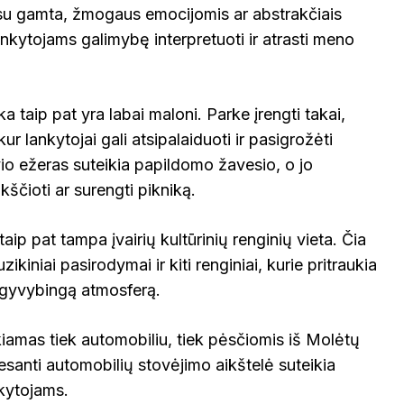
s su gamta, žmogaus emocijomis ar abstrakčiais
nkytojams galimybę interpretuoti ir atrasti meno
a taip pat yra labai maloni. Parke įrengti takai,
 kur lankytojai gali atsipalaiduoti ir pasigrožėti
io ežeras suteikia papildomo žavesio, o jo
ščioti ar surengti pikniką.
ip pat tampa įvairių kultūrinių renginių vieta. Čia
iniai pasirodymai ir kiti renginiai, kurie pritraukia
a gyvybingą atmosferą.
iamas tiek automobiliu, tiek pėsčiomis iš Molėtų
esanti automobilių stovėjimo aikštelė suteikia
kytojams.