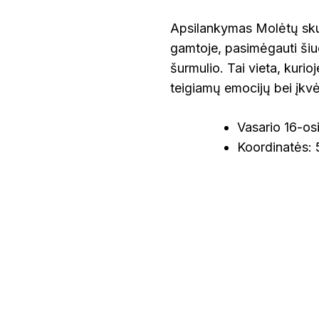
Apsilankymas Molėtų skul
gamtoje, pasimėgauti šiuo
šurmulio. Tai vieta, kurio
teigiamų emocijų bei įkv
Vasario 16-osi
Koordinatės: