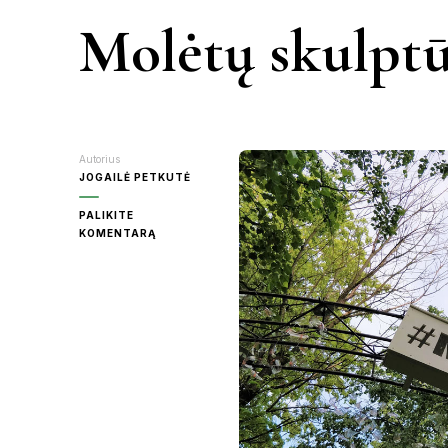
Molėtų skulptū
KAUNAS
VIETN
KRETINGA
MOLĖTAI
Autorius
JOGAILĖ PETKUTĖ
PANEVĖŽY
PALIKITE
ON
KOMENTARĄ
MOLĖTŲ
SKULPTŪRŲ
RASEINIAI
PARKAS
ŠVENTOJI
UTENA