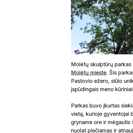
Molėtų skulptūrų parkas y
Molėtų mieste
. Šis parka
Pastovio ežero, siūlo uni
įspūdingais meno kūriniai
Parkas buvo įkurtas siekia
vietą, kurioje gyventojai b
gryname ore ir mėgautis 
nuolat plečiamas ir atnau