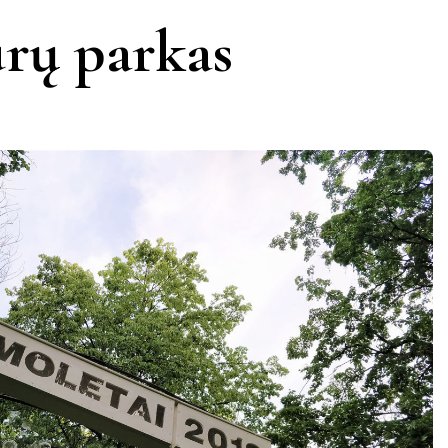
rų parkas
KERNAVĖ
KĖDAINIAI
LATVIJA
AMAS
KUPIŠKIS
MARIJAMPOLĖ
PRANCŪZIJA
NIDA
PAGĖGIAI
ŠVEICARIJA
S
PASVALYS
PLUNGĖ
VOKIETIJA
ROKIŠKIS
ŠIAULIAI
TAURAGĖ
TELŠIAI
VILNIUS
ZARASAI