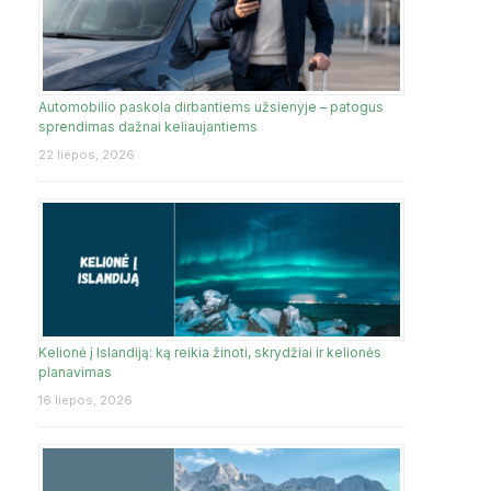
Automobilio paskola dirbantiems užsienyje – patogus
sprendimas dažnai keliaujantiems
22 liepos, 2026
Kelionė į Islandiją: ką reikia žinoti, skrydžiai ir kelionės
planavimas
16 liepos, 2026