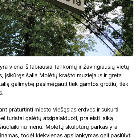
ra viena iš labiausiai
lankomų ir žavingiausių vietų
s, įsikūręs šalia Molėtų krašto muziejaus ir greta
kalią galimybę pasimėgauti tiek gamtos grožiu, tiek
s.
nt praturtinti miesto viešąsias erdves ir sukurti
ei turistai galėtų atsipalaiduoti, praleisti laiką
šiuolaikiniu menu. Molėtų skulptūrų parkas yra
jinamas, todėl kiekvienas apsilankymas gali pasiūlyti