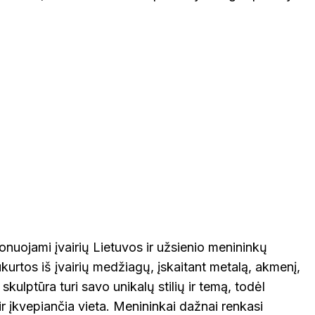
nuojami įvairių Lietuvos ir užsienio menininkų
ukurtos iš įvairių medžiagų, įskaitant metalą, akmenį,
skulptūra turi savo unikalų stilių ir temą, todėl
 įkvepiančia vieta. Menininkai dažnai renkasi