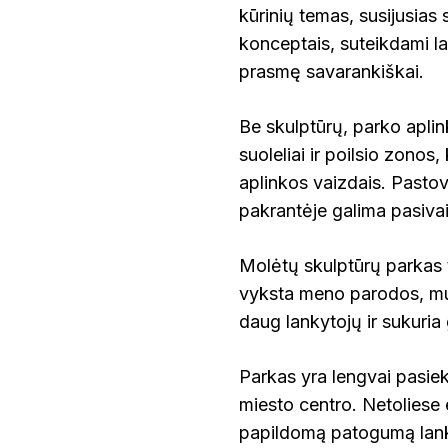
kūrinių temas, susijusia
konceptais, suteikdami la
prasmę savarankiškai.
Be skulptūrų, parko aplink
suoleliai ir poilsio zonos,
aplinkos vaizdais. Pastov
pakrantėje galima pasivaik
Molėtų skulptūrų parkas ta
vyksta meno parodos, muzik
daug lankytojų ir sukuri
Parkas yra lengvai pasiek
miesto centro. Netoliese 
papildomą patogumą lan