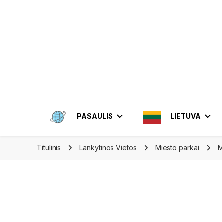
Apkeliauk.lt
PASAULIS
LIETUVA
Titulinis
Lankytinos Vietos
Miesto parkai
M
AMERIKA
ALYTUS
AZIJA
ELEKTRĖN
MEKSIKA
BRAZIL
INDON
JONIŠKIS
JORDA