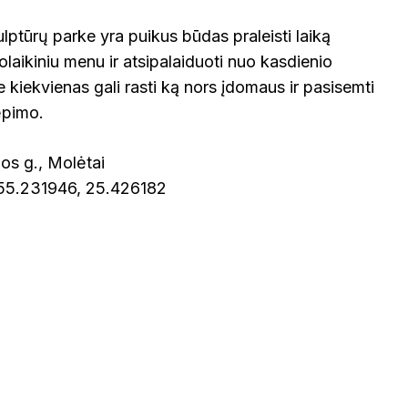
ptūrų parke yra puikus būdas praleisti laiką
laikiniu menu ir atsipalaiduoti nuo kasdienio
je kiekvienas gali rasti ką nors įdomaus ir pasisemti
ėpimo.
os g., Molėtai
 55.231946, 25.426182