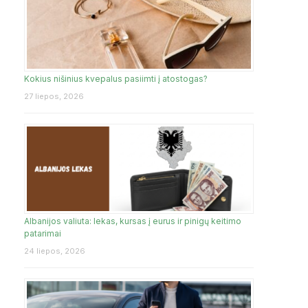
Kokius nišinius kvepalus pasiimti į atostogas?
27 liepos, 2026
Albanijos valiuta: lekas, kursas į eurus ir pinigų keitimo
patarimai
24 liepos, 2026