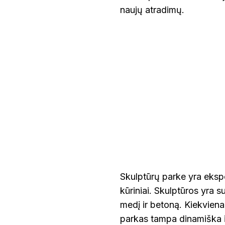
naujų atradimų.
Skulptūrų parke yra ekspo
kūriniai. Skulptūros yra s
medį ir betoną. Kiekviena 
parkas tampa dinamiška ir