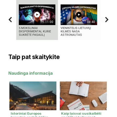
11:00
08:40
5 MOKSLINIAI
VIENINTELIS LIETUVIŲ
KAS SUKŪ
EKSPERIMENTAI, KURIE
KILMĖS NASA
INTELEKT
SUKRĖTĖ PASAULĮ
ASTRONAUTAS
ISTORIJA 
Taip pat skaitykite
Naudinga informacija
Istoriniai Europos
Kaip laisvai susikalbėti