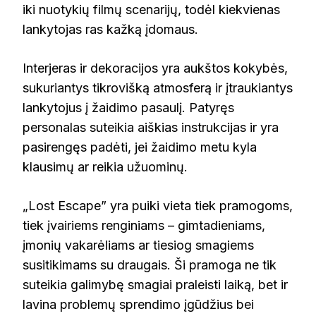
iki nuotykių filmų scenarijų, todėl kiekvienas
lankytojas ras kažką įdomaus.
Interjeras ir dekoracijos yra aukštos kokybės,
sukuriantys tikrovišką atmosferą ir įtraukiantys
lankytojus į žaidimo pasaulį. Patyręs
personalas suteikia aiškias instrukcijas ir yra
pasirengęs padėti, jei žaidimo metu kyla
klausimų ar reikia užuominų.
„Lost Escape” yra puiki vieta tiek pramogoms,
tiek įvairiems renginiams – gimtadieniams,
įmonių vakarėliams ar tiesiog smagiems
susitikimams su draugais. Ši pramoga ne tik
suteikia galimybę smagiai praleisti laiką, bet ir
lavina problemų sprendimo įgūdžius bei