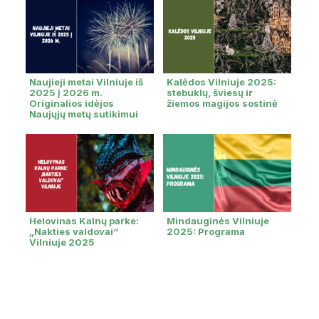
Naujieji metai Vilniuje iš
Kalėdos Vilniuje 2025:
2025 į 2026 m.
stebuklų, šviesų ir
Originalios idėjos
žiemos magijos sostinė
Naujųjų metų sutikimui
Helovinas Kalnų parke:
Mindauginės Vilniuje
„Nakties valdovai“
2025: Programa
Vilniuje 2025