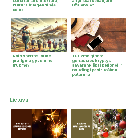
kurortai: architektūra,
angliškai keliaujant
kultūra ir legendinės
užsienyje?
salės
Kaip sportas lauke
Turizmo gidas:
prailgina gyvenimo
geriausios kryptys
trukmę?
savarankiškai kelionei ir
naudingi pasiruošimo
patarimai
Lietuva