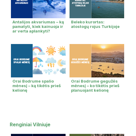
Antalijos akvariumas – ką
Beleko kurortas:
pamatyti, kiek kainuoja ir
atostogų rojus Turkijoje
ar verta aplankyti?
Orai Bodrume spalio
Orai Bodrume gegužės
mėnesį – ką tikėtis prieš
mėnesį – ko tikėtis prieš
kelionę
planuojant kelionę
Renginiai Vilniuje