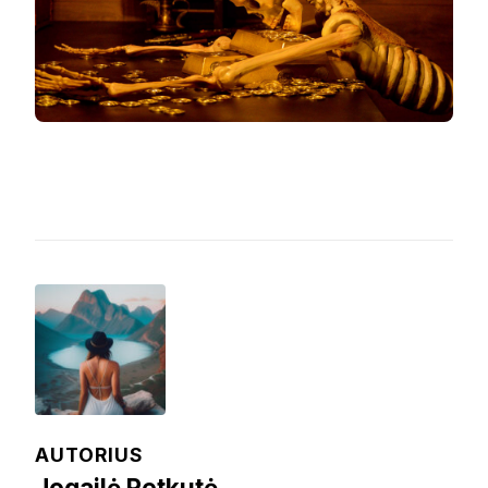
AUTORIUS
Jogailė Petkutė