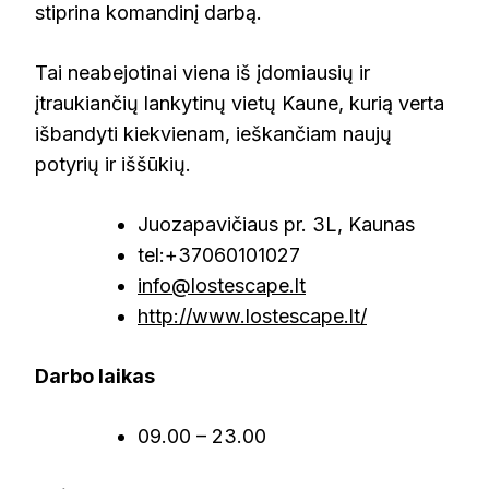
stiprina komandinį darbą.
Tai neabejotinai viena iš įdomiausių ir
įtraukiančių lankytinų vietų Kaune, kurią verta
išbandyti kiekvienam, ieškančiam naujų
potyrių ir iššūkių.
Juozapavičiaus pr. 3L, Kaunas
tel:+37060101027
info@lostescape.lt
http://www.lostescape.lt/
Darbo laikas
09.00 – 23.00