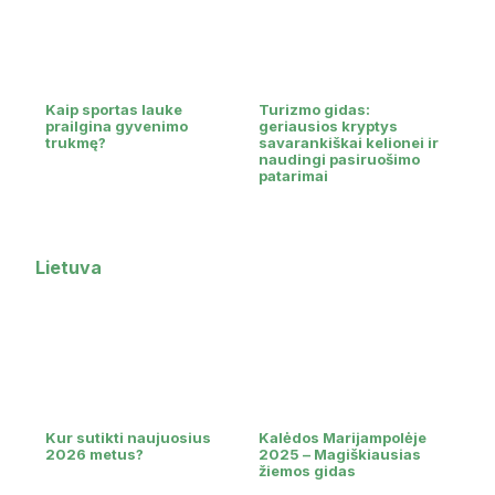
Kaip sportas lauke
Turizmo gidas:
prailgina gyvenimo
geriausios kryptys
trukmę?
savarankiškai kelionei ir
naudingi pasiruošimo
patarimai
Lietuva
Kur sutikti naujuosius
Kalėdos Marijampolėje
2026 metus?
2025 – Magiškiausias
žiemos gidas