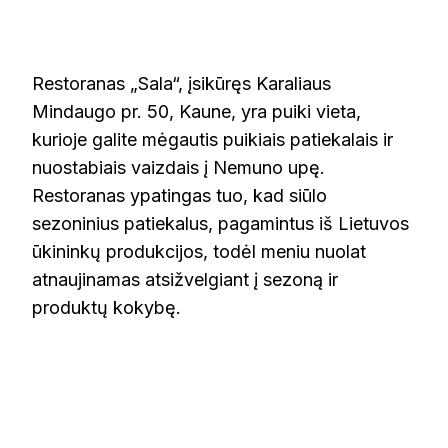
RESTORANAS
„SALA”
Restoranas „Sala“, įsikūręs Karaliaus
Mindaugo pr. 50, Kaune, yra puiki vieta,
kurioje galite mėgautis puikiais patiekalais ir
nuostabiais vaizdais į Nemuno upę.
Restoranas ypatingas tuo, kad siūlo
sezoninius patiekalus, pagamintus iš Lietuvos
ūkininkų produkcijos, todėl meniu nuolat
atnaujinamas atsižvelgiant į sezoną ir
produktų kokybę​​.