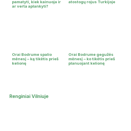
pamatyti, kiek kainuoja ir
atostogų rojus Turkijoje
ar verta aplankyti?
Orai Bodrume spalio
Orai Bodrume gegužės
mėnesį – ką tikėtis prieš
mėnesį – ko tikėtis prieš
kelionę
planuojant kelionę
Renginiai Vilniuje