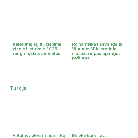
Kalėdinių eglių įžiebimai
Romantiškas savaitgalis
visoje Lietuvoje 2025:
Vilniuje: SPA, erotiniai
renginių datos ir vietos
masažai ir paslaptingos
pažintys
Turkija
Antalijos akvariumas – ką
Beleko kurortas: