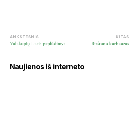
ANKSTESNIS
KITAS
Post
Valakupių I-asis paplūdimys
Birštono kurhauzas
Navigation
Naujienos iš interneto