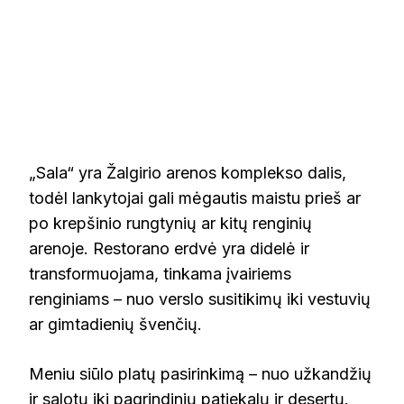
„Sala“ yra Žalgirio arenos komplekso dalis,
todėl lankytojai gali mėgautis maistu prieš ar
po krepšinio rungtynių ar kitų renginių
arenoje. Restorano erdvė yra didelė ir
transformuojama, tinkama įvairiems
renginiams – nuo verslo susitikimų iki vestuvių
ar gimtadienių švenčių.
Meniu siūlo platų pasirinkimą – nuo užkandžių
ir salotų iki pagrindinių patiekalų ir desertų.