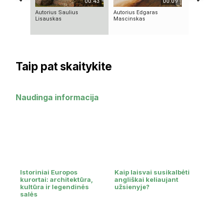
00:43
00:09
Autorius Saulius
Autorius Edgaras
10 FILMU
Lisauskas
Mascinskas
TECHNOLO
TAPO REA
Taip pat skaitykite
Naudinga informacija
Istoriniai Europos
Kaip laisvai susikalbėti
kurortai: architektūra,
angliškai keliaujant
kultūra ir legendinės
užsienyje?
salės