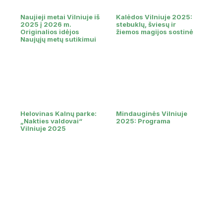
Naujieji metai Vilniuje iš
Kalėdos Vilniuje 2025:
2025 į 2026 m.
stebuklų, šviesų ir
Originalios idėjos
žiemos magijos sostinė
Naujųjų metų sutikimui
Helovinas Kalnų parke:
Mindauginės Vilniuje
„Nakties valdovai“
2025: Programa
Vilniuje 2025