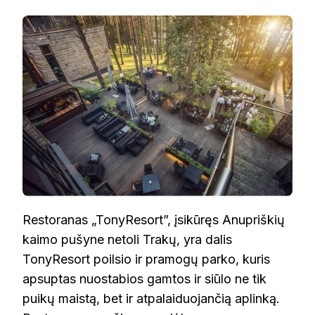
„TONYRESORT”
RESTORANAS
Restoranas „TonyResort”, įsikūręs Anupriškių
kaimo pušyne netoli Trakų, yra dalis
TonyResort poilsio ir pramogų parko, kuris
apsuptas nuostabios gamtos ir siūlo ne tik
puikų maistą, bet ir atpalaiduojančią aplinką.