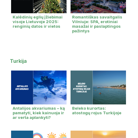
Kalėdinių eglių įžiebimai
Romantiškas savaitgalis
visoje Lietuvoje 2025:
Vilniuje: SPA, erotiniai
renginių datos ir vietos
masažai ir paslaptingos
pažintys
Turkija
Antalijos akvariumas – ką
Beleko kurortas:
pamatyti, kiek kainuoja ir
atostogų rojus Turkijoje
ar verta aplankyti?