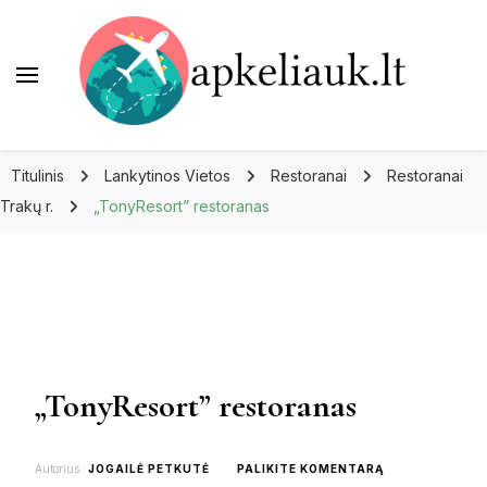
Apkeliauk.lt
Titulinis
Lankytinos Vietos
Restoranai
Restoranai
Trakų r.
„TonyResort” restoranas
„TonyResort” restoranas
ON
Autorius
JOGAILĖ PETKUTĖ
PALIKITE KOMENTARĄ