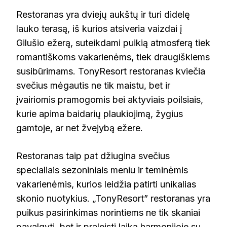
Restoranas yra dviejų aukštų ir turi didelę
lauko terasą, iš kurios atsiveria vaizdai į
Gilušio ežerą, suteikdami puikią atmosferą tiek
romantiškoms vakarienėms, tiek draugiškiems
susibūrimams. TonyResort restoranas kviečia
svečius mėgautis ne tik maistu, bet ir
įvairiomis pramogomis bei aktyviais poilsiais,
kurie apima baidarių plaukiojimą, žygius
gamtoje, ar net žvejybą ežere.
Restoranas taip pat džiugina svečius
specialiais sezoniniais meniu ir teminėmis
vakarienėmis, kurios leidžia patirti unikalias
skonio nuotykius. „TonyResort” restoranas yra
puikus pasirinkimas norintiems ne tik skaniai
pavalgyti, bet ir praleisti laiką harmonijoje su