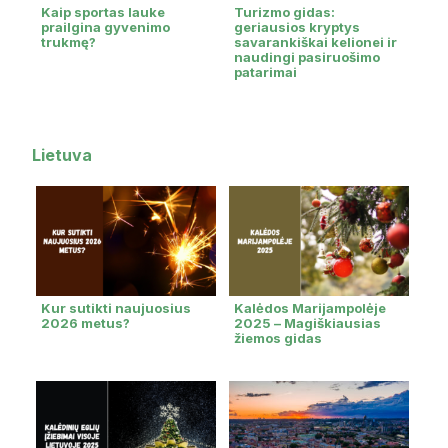
Kaip sportas lauke
Turizmo gidas:
prailgina gyvenimo
geriausios kryptys
trukmę?
savarankiškai kelionei ir
naudingi pasiruošimo
patarimai
Lietuva
Kur sutikti naujuosius
Kalėdos Marijampolėje
2026 metus?
2025 – Magiškiausias
žiemos gidas