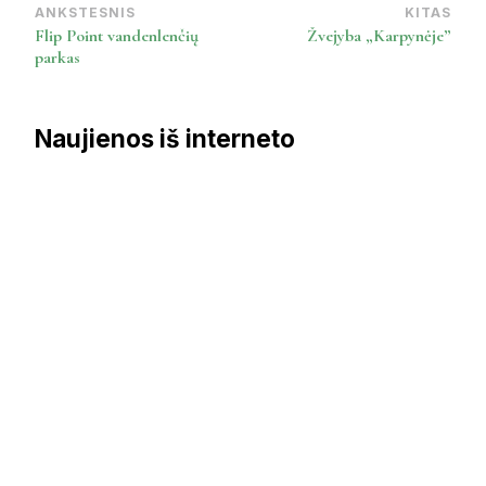
ANKSTESNIS
KITAS
Post
Flip Point vandenlenčių
Žvejyba „Karpynėje”
Navigation
parkas
Naujienos iš interneto