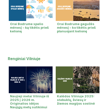
Orai Bodrume spalio
Orai Bodrume gegužės
mėnesį – ką tikėtis prieš
mėnesį – ko tikėtis prieš
kelionę
planuojant kelionę
Renginiai Vilniuje
Naujieji metai Vilniuje iš
Kalėdos Vilniuje 2025:
2025 į 2026 m.
stebuklų, šviesų ir
Originalios idėjos
žiemos magijos sostinė
Naujųjų metų sutikimui