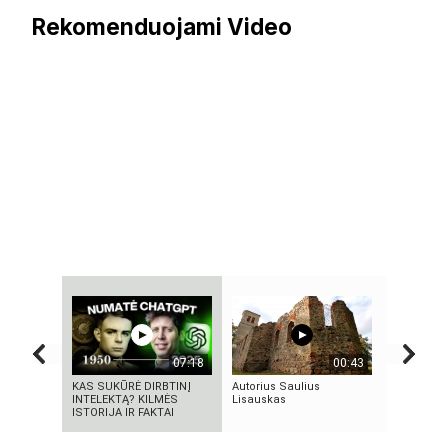
Rekomenduojami Video
07:18
00:43
KAS SUKŪRĖ DIRBTINĮ
Autorius Saulius
KAS TAS „
INTELEKTĄ? KILMĖS
Lisauskas
NEPAAIŠK
ISTORIJA IR FAKTAI
SOCIALIN