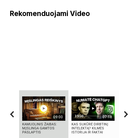
Rekomenduojami Video
09:00
07:18
KAMUOLINIS ŽAIBAS:
KAS SUKŪRĖ DIRBTINĮ
KAS TAS „
MĮSLINGA GAMTOS
INTELEKTĄ? KILMĖS
NEPAAIŠK
PASLAPTIS
ISTORIJA IR FAKTAI
SOCIALIN