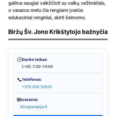
galima saugiai vaikščioti su vaikų vežimėliais,
o vasaros metu čia rengiami įvairūs
edukaciniai renginiai, skirti šeimoms.
Biržų Šv. Jono Krikštytojo bažnyčia
Autorius Vilensija – Mano darbas, CC BY-SA 3.0
🕒
Darbo laikas:
I–VII: 7:30–19:00
📞
Telefonas:
+370 450 32643
🌐
Svetainė:
birzuparapija.lt