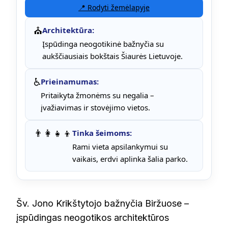
📍 Rodyti žemėlapyje
⛪
Architektūra:
Įspūdinga neogotikinė bažnyčia su
aukščiausiais bokštais Šiaurės Lietuvoje.
♿
Prieinamumas:
Pritaikyta žmonėms su negalia –
įvažiavimas ir stovėjimo vietos.
👨‍👩‍👧‍👦
Tinka šeimoms:
Rami vieta apsilankymui su
vaikais, erdvi aplinka šalia parko.
Šv. Jono Krikštytojo bažnyčia Biržuose –
įspūdingas neogotikos architektūros