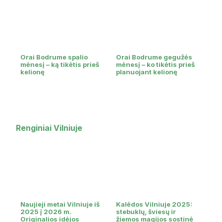
Orai Bodrume spalio
Orai Bodrume gegužės
mėnesį – ką tikėtis prieš
mėnesį – ko tikėtis prieš
kelionę
planuojant kelionę
Renginiai Vilniuje
Naujieji metai Vilniuje iš
Kalėdos Vilniuje 2025:
2025 į 2026 m.
stebuklų, šviesų ir
Originalios idėjos
žiemos magijos sostinė