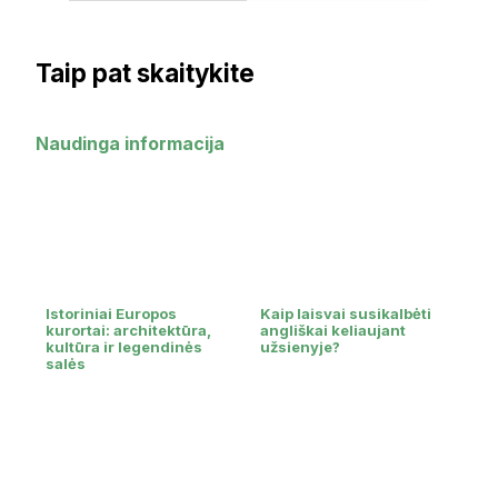
Taip pat skaitykite
Naudinga informacija
Istoriniai Europos
Kaip laisvai susikalbėti
kurortai: architektūra,
angliškai keliaujant
kultūra ir legendinės
užsienyje?
salės