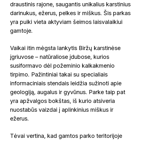
draustinis rajone, saugantis unikalius karstinius
darinukus, ežerus, pelkes ir miškus. Šis parkas
yra puiki vieta aktyviam šeimos laisvalaikiui
gamtoje.
Vaikai itin mėgsta lankytis Biržų karstinėse
įgriuvose – natūraliose įdubose, kurios
susiformavo dėl požeminio kalkakmenio
tirpimo. Pažintiniai takai su specialiais
informaciniais stendais leidžia sužinoti apie
geologiją, augalus ir gyvūnus. Parke taip pat
yra apžvalgos bokštas, iš kurio atsiveria
nuostabūs vaizdai į aplinkinius miškus ir
ežerus.
Tėvai vertina, kad gamtos parko teritorijoje