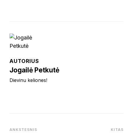
AUTORIUS
Jogailė Petkutė
Dievinu keliones!
ANKSTESNIS
KITAS
Post