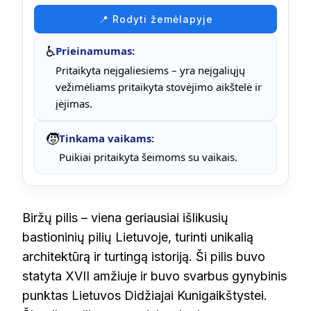
📍 Rodyti žemėlapyje
♿
Prieinamumas:
Pritaikyta neįgaliesiems – yra neįgaliųjų
vežimėliams pritaikyta stovėjimo aikštelė ir
įėjimas.
🧒
Tinkama vaikams:
Puikiai pritaikyta šeimoms su vaikais.
Biržų pilis – viena geriausiai išlikusių
bastioninių pilių Lietuvoje, turinti unikalią
architektūrą ir turtingą istoriją. Ši pilis buvo
statyta XVII amžiuje ir buvo svarbus gynybinis
punktas Lietuvos Didžiajai Kunigaikštystei.