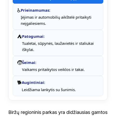
♿
Prieinamumas:
Įėjimas ir automobilių aikštelė pritaikyti
neįgaliesiems.
⛺
Patogumai:
Tualetai, sūpynės, laužavietės ir staliukai
iškylai.
🧒
Šeimai:
Vaikams pritaikytos veiklos ir takai.
🐕
Augintiniai:
Leidžiama lankytis su šunimis.
Biržų regioninis parkas yra didžiausias gamtos