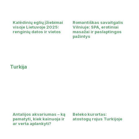
Kalėdinių eglių įžiebimai
Romantiškas savaitgalis
visoje Lietuvoje 2025:
Vilniuje: SPA, erotiniai
renginių datos ir vietos
masažai ir paslaptingos
pažintys
Turkija
Antalijos akvariumas – ką
Beleko kurortas:
pamatyti, kiek kainuoja ir
atostogų rojus Turkijoje
ar verta aplankyti?