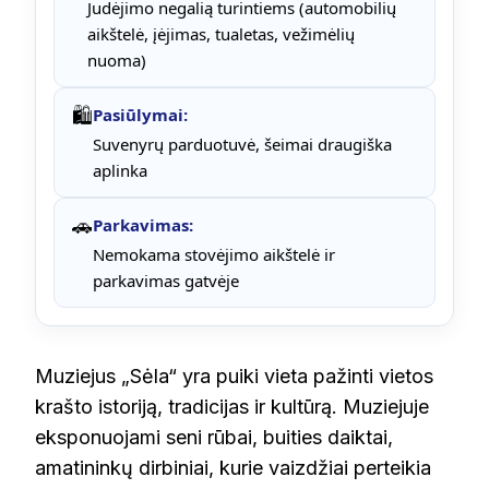
Judėjimo negalią turintiems (automobilių
aikštelė, įėjimas, tualetas, vežimėlių
nuoma)
🛍️
Pasiūlymai:
Suvenyrų parduotuvė, šeimai draugiška
aplinka
🚗
Parkavimas:
Nemokama stovėjimo aikštelė ir
parkavimas gatvėje
Muziejus „Sėla“ yra puiki vieta pažinti vietos
krašto istoriją, tradicijas ir kultūrą. Muziejuje
eksponuojami seni rūbai, buities daiktai,
amatininkų dirbiniai, kurie vaizdžiai perteikia