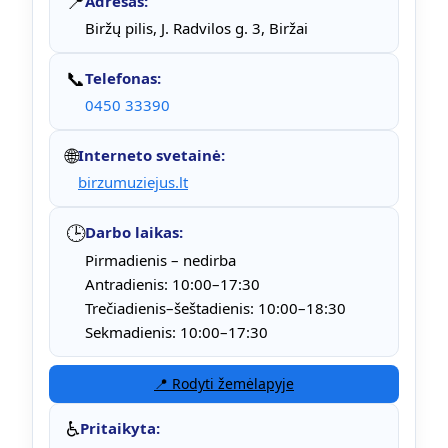
📍
Adresas:
Biržų pilis, J. Radvilos g. 3, Biržai
📞
Telefonas:
0450 33390
🌐
Interneto svetainė:
birzumuziejus.lt
🕒
Darbo laikas:
Pirmadienis – nedirba
Antradienis: 10:00–17:30
Trečiadienis–šeštadienis: 10:00–18:30
Sekmadienis: 10:00–17:30
📍 Rodyti žemėlapyje
♿
Pritaikyta: