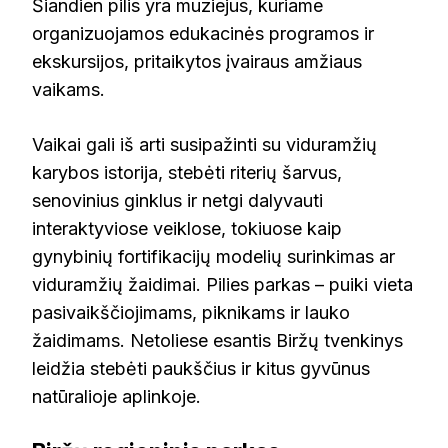
Šiandien pilis yra muziejus, kuriame
organizuojamos edukacinės programos ir
ekskursijos, pritaikytos įvairaus amžiaus
vaikams.
Vaikai gali iš arti susipažinti su viduramžių
karybos istorija, stebėti riterių šarvus,
senovinius ginklus ir netgi dalyvauti
interaktyviose veiklose, tokiuose kaip
gynybinių fortifikacijų modelių surinkimas ar
viduramžių žaidimai. Pilies parkas – puiki vieta
pasivaikščiojimams, piknikams ir lauko
žaidimams. Netoliese esantis Biržų tvenkinys
leidžia stebėti paukščius ir kitus gyvūnus
natūralioje aplinkoje.