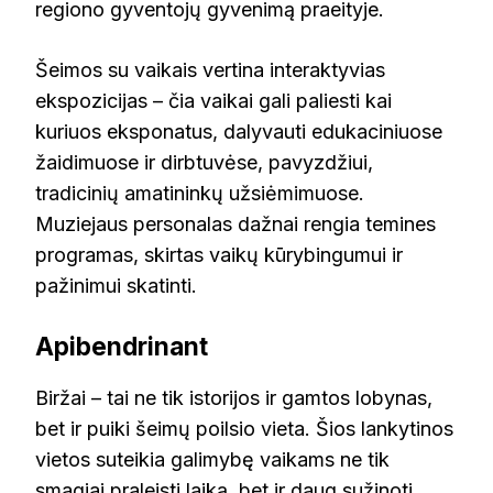
regiono gyventojų gyvenimą praeityje.
Šeimos su vaikais vertina interaktyvias
ekspozicijas – čia vaikai gali paliesti kai
kuriuos eksponatus, dalyvauti edukaciniuose
žaidimuose ir dirbtuvėse, pavyzdžiui,
tradicinių amatininkų užsiėmimuose.
Muziejaus personalas dažnai rengia temines
programas, skirtas vaikų kūrybingumui ir
pažinimui skatinti.
Apibendrinant
Biržai – tai ne tik istorijos ir gamtos lobynas,
bet ir puiki šeimų poilsio vieta. Šios lankytinos
vietos suteikia galimybę vaikams ne tik
smagiai praleisti laiką, bet ir daug sužinoti,