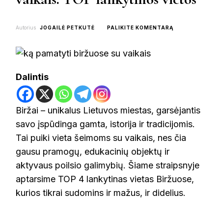
ON
Autorius
JOGAILĖ PETKUTĖ
PALIKITE KOMENTARĄ
KA
PAMATYTI
BIRŽUOSE
SU
VAIKAIS:
Dalintis
TOP
LANKYTINOS
VIETOS
Biržai – unikalus Lietuvos miestas, garsėjantis
savo įspūdinga gamta, istorija ir tradicijomis.
Tai puiki vieta šeimoms su vaikais, nes čia
gausu pramogų, edukacinių objektų ir
aktyvaus poilsio galimybių. Šiame straipsnyje
aptarsime TOP 4 lankytinas vietas Biržuose,
kurios tikrai sudomins ir mažus, ir didelius.