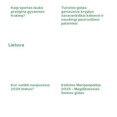
Kaip sportas lauke
Turizmo gidas:
prailgina gyvenimo
geriausios kryptys
trukmę?
savarankiškai kelionei ir
naudingi pasiruošimo
patarimai
Lietuva
Kur sutikti naujuosius
Kalėdos Marijampolėje
2026 metus?
2025 – Magiškiausias
žiemos gidas