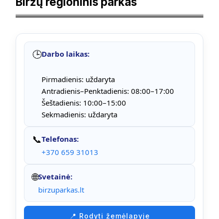
Biržų regioninis parkas
Autorius Saras.kub – Mano darbas, CC BY-SA 4.0
🕒
Darbo laikas:
Pirmadienis: uždaryta
Antradienis–Penktadienis: 08:00–17:00
Šeštadienis: 10:00–15:00
Sekmadienis: uždaryta
📞
Telefonas:
+370 659 31013
🌐
Svetainė:
birzuparkas.lt
📍 Rodyti žemėlapyje