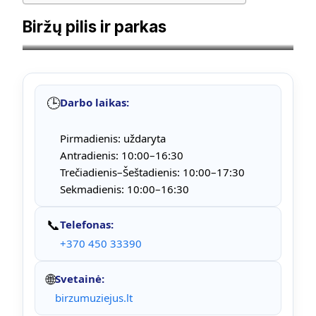
Biržų pilis ir parkas
Autorius Wojsyl – Self-photographed, CC BY-SA 3.0
🕒
Darbo laikas:
Pirmadienis: uždaryta
Antradienis: 10:00–16:30
Trečiadienis–Šeštadienis: 10:00–17:30
Sekmadienis: 10:00–16:30
📞
Telefonas:
+370 450 33390
🌐
Svetainė:
birzumuziejus.lt