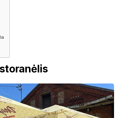
la
estoranėlis