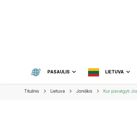
Apkeliauk.lt
PASAULIS
LIETUVA
Titulinis
Lietuva
Joniškis
Kur pavalgyti Jon
AMERIKA
ALYTUS
AZIJA
ELEKTRĖN
MEKSIKA
BRAZIL
INDON
JONIŠKIS
JORDA