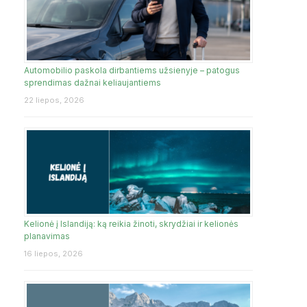
Automobilio paskola dirbantiems užsienyje – patogus
sprendimas dažnai keliaujantiems
22 liepos, 2026
Kelionė į Islandiją: ką reikia žinoti, skrydžiai ir kelionės
planavimas
16 liepos, 2026