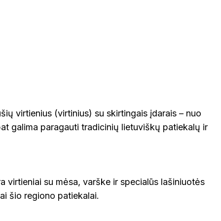
šių virtienius (virtinius) su skirtingais įdarais – nuo
t galima paragauti tradicinių lietuviškų patiekalų ir
ra virtieniai su mėsa, varške ir specialūs lašiniuotės
niai šio regiono patiekalai.