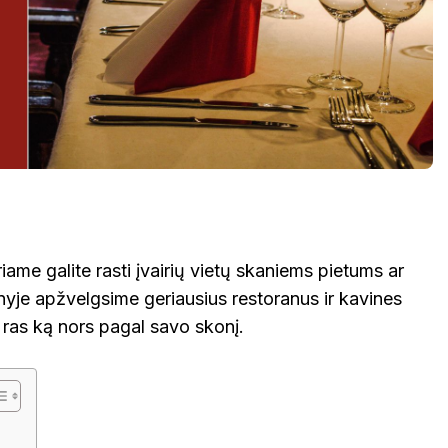
riame galite rasti įvairių vietų skaniems pietums ar
nyje apžvelgsime geriausius restoranus ir kavines
 ras ką nors pagal savo skonį.