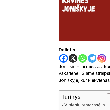
KAVINĖS
Dalintis
Joniškis – tai miestas, ku
vakarienei. Šiame straips
Joniškyje, kur kiekvienas
Turinys
Virtienių restoranėlis