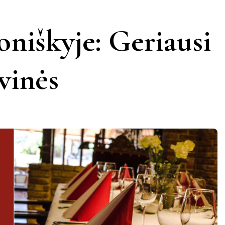
KERNAVĖ
KĖDAINIAI
LATVIJA
oniškyje: Geriausi
AMAS
KUPIŠKIS
MARIJAMPOLĖ
PRANCŪZIJA
avinės
NIDA
PAGĖGIAI
ŠVEICARIJA
S
PASVALYS
PLUNGĖ
VOKIETIJA
ROKIŠKIS
ŠIAULIAI
TAURAGĖ
TELŠIAI
VILNIUS
ZARASAI