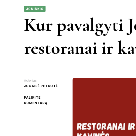
JONIŠKIS
KAUNAS
Kur pavalgyti J
VIETN
KRETINGA
restoranai ir k
MOLĖTAI
PANEVĖŽY
Autorius
RASEINIAI
JOGAILĖ PETKUTĖ
PALIKITE
ŠVENTOJI
ON
KOMENTARĄ
KUR
PAVALGYTI
UTENA
JONIŠKYJE:
GERIAUSI
RESTORANAI
IR