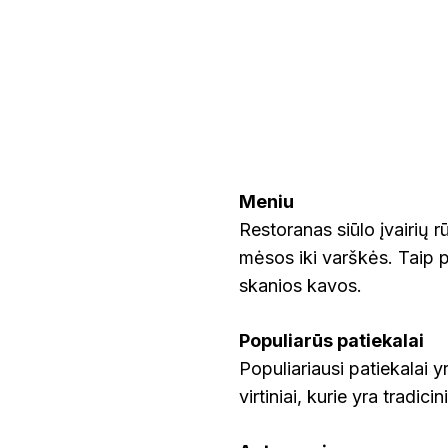
Meniu
Restoranas siūlo įvairių rū
mėsos iki varškės. Taip pa
skanios kavos​​.
Populiarūs patiekalai
Populiariausi patiekalai y
virtiniai, kurie yra tradici