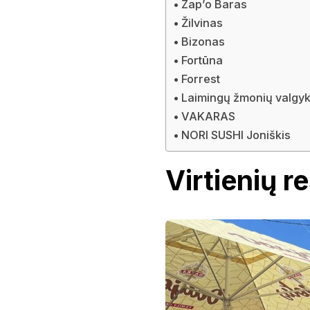
Zap’o Baras
Žilvinas
Bizonas
Fortūna
Forrest
Laimingų žmonių valgyk
VAKARAS
NORI SUSHI Joniškis
Virtienių r