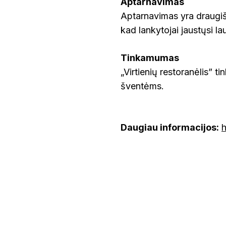
Aptarnavimas
Aptarnavimas yra draugišk
kad lankytojai jaustųsi la
Tinkamumas
„Virtienių restoranėlis” t
šventėms.
Daugiau informacijos:
h