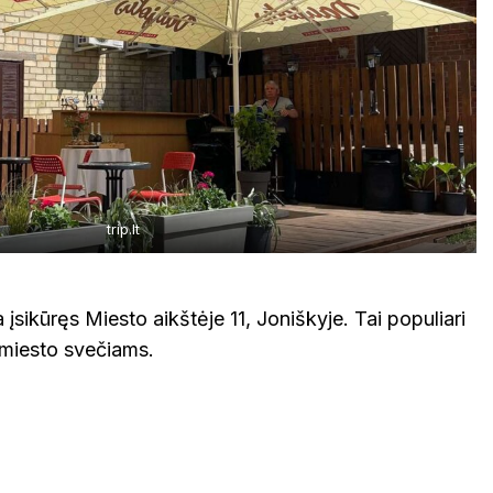
trip.lt
a įsikūręs Miesto aikštėje 11, Joniškyje. Tai populiari
k miesto svečiams.