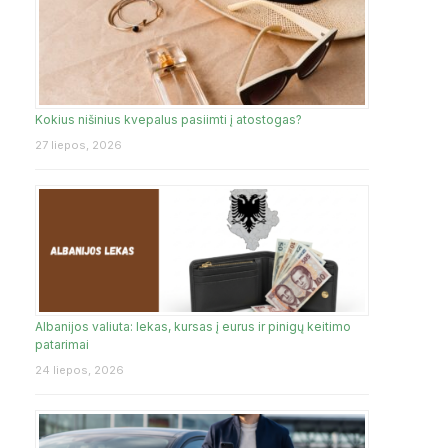
Kokius nišinius kvepalus pasiimti į atostogas?
27 liepos, 2026
Albanijos valiuta: lekas, kursas į eurus ir pinigų keitimo
patarimai
24 liepos, 2026