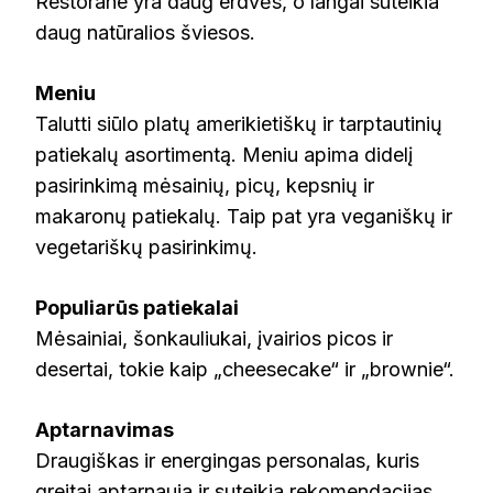
Restorane yra daug erdvės, o langai suteikia
daug natūralios šviesos.
Meniu
Talutti siūlo platų amerikietiškų ir tarptautinių
patiekalų asortimentą. Meniu apima didelį
pasirinkimą mėsainių, picų, kepsnių ir
makaronų patiekalų. Taip pat yra veganiškų ir
vegetariškų pasirinkimų.
Populiarūs patiekalai
Mėsainiai, šonkauliukai, įvairios picos ir
desertai, tokie kaip „cheesecake“ ir „brownie“.
Aptarnavimas
Draugiškas ir energingas personalas, kuris
greitai aptarnauja ir suteikia rekomendacijas