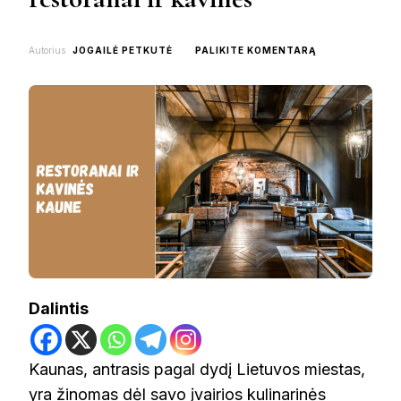
ON
Autorius
JOGAILĖ PETKUTĖ
PALIKITE KOMENTARĄ
KUR
PAVALGYTI
KAUNE:
GERIAUSI
RESTORANAI
IR
KAVINĖS
Dalintis
Kaunas, antrasis pagal dydį Lietuvos miestas,
yra žinomas dėl savo įvairios kulinarinės