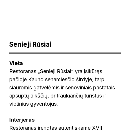
Senieji Rūsiai
lankykis.lt
Vieta
Restoranas „Senieji Rūsiai“ yra įsikūręs
pačioje Kauno senamiesčio širdyje, tarp
siauromis gatvelėmis ir senoviniais pastatais
apsuptų aikščių, pritraukiančių turistus ir
vietinius gyventojus.
Interjeras
Restoranas įrengtas autentiškame XVII