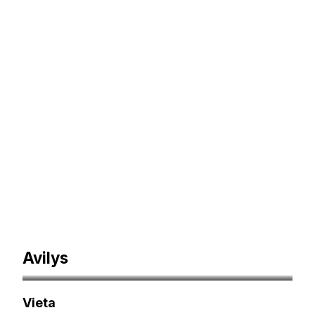
Avilys
avilys.lt
Vieta