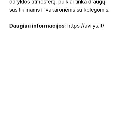
daryklos atmosferą, puikiai tinka draugų
susitikimams ir vakaronėms su kolegomis.
Daugiau informacijos:
https://avilys.lt/