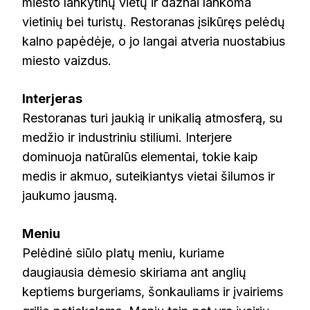
miesto lankytinų vietų ir dažnai lankoma
vietinių bei turistų. Restoranas įsikūręs pelėdų
kalno papėdėje, o jo langai atveria nuostabius
miesto vaizdus.
Interjeras
Restoranas turi jaukią ir unikalią atmosferą, su
medžio ir industriniu stiliumi. Interjere
dominuoja natūralūs elementai, tokie kaip
medis ir akmuo, suteikiantys vietai šilumos ir
jaukumo jausmą.
Meniu
Pelėdinė siūlo platų meniu, kuriame
daugiausia dėmesio skiriama ant anglių
keptiems burgeriams, šonkauliams ir įvairiems