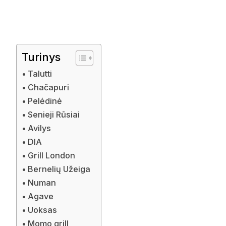
Turinys
Talutti
Chačapuri
Pelėdinė
Senieji Rūsiai
Avilys
DIA
Grill London
Bernelių Užeiga
Numan
Agave
Uoksas
Momo grill