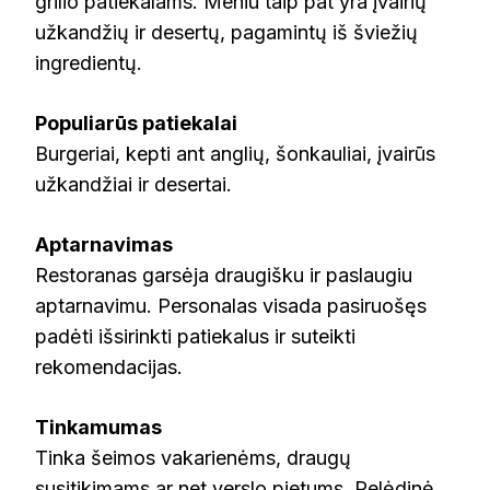
grilio patiekalams. Meniu taip pat yra įvairių
užkandžių ir desertų, pagamintų iš šviežių
ingredientų.
Populiarūs patiekalai
Burgeriai, kepti ant anglių, šonkauliai, įvairūs
užkandžiai ir desertai.
Aptarnavimas
Restoranas garsėja draugišku ir paslaugiu
aptarnavimu. Personalas visada pasiruošęs
padėti išsirinkti patiekalus ir suteikti
rekomendacijas.
Tinkamumas
Tinka šeimos vakarienėms, draugų
susitikimams ar net verslo pietums. Pelėdinė