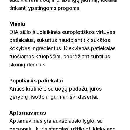
tinkantį ypatingoms progoms.
Meniu
DIA siūlo šiuolaikinės europietiškos virtuvės
patiekalus, sukurtus naudojant tik aukštos
kokybės ingredientus. Kiekvienas patiekalas
ruošiamas kruopščiai, pabrėžiant subtilius
skonių derinius.
Populiarūs patiekalai
Anties krūtinėlė su uogų padažu, jūros
gėrybių risotto ir gurmaniški desertai.
Aptarnavimas
Aptarnavimas yra aukščiausio lygio, su
personalu, kuris stengiasi užtikrinti kiekvieno