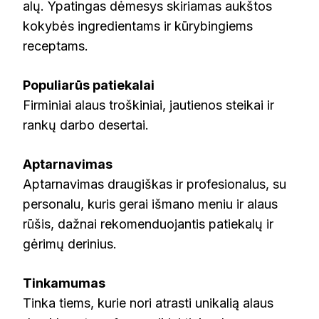
alų. Ypatingas dėmesys skiriamas aukštos
kokybės ingredientams ir kūrybingiems
receptams.
Populiarūs patiekalai
Firminiai alaus troškiniai, jautienos steikai ir
rankų darbo desertai.
Aptarnavimas
Aptarnavimas draugiškas ir profesionalus, su
personalu, kuris gerai išmano meniu ir alaus
rūšis, dažnai rekomenduojantis patiekalų ir
gėrimų derinius.
Tinkamumas
Tinka tiems, kurie nori atrasti unikalią alaus