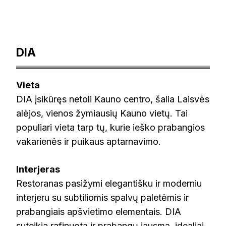
DIA
30geriausiurestoranu.lt
Vieta
DIA įsikūręs netoli Kauno centro, šalia Laisvės
alėjos, vienos žymiausių Kauno vietų. Tai
populiari vieta tarp tų, kurie ieško prabangios
vakarienės ir puikaus aptarnavimo.
Interjeras
Restoranas pasižymi elegantišku ir moderniu
interjeru su subtiliomis spalvų paletėmis ir
prabangiais apšvietimo elementais. DIA
suteikia rafinuotą ir prabangų jausmą, idealiai