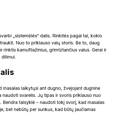
svarbi „sistemėlės“ dalis. Rinkitės pagal tai, kokio
traukti. Nuo to priklauso valų storis. Be to, daug
 rinktis kamufliažinius, grimtztančius valus. Gerai ir
s dilimui.
alis
d masalas laikytųsi ant dugno, žvejojant dugnine
 naudoti svarelis. Jų tipas ir svoris priklauso nuo
s. Bendra taisyklė – naudoti tokį svorį, kad masalas
toje, bet nebūtų per sunkus, kad būtų jaučiamas