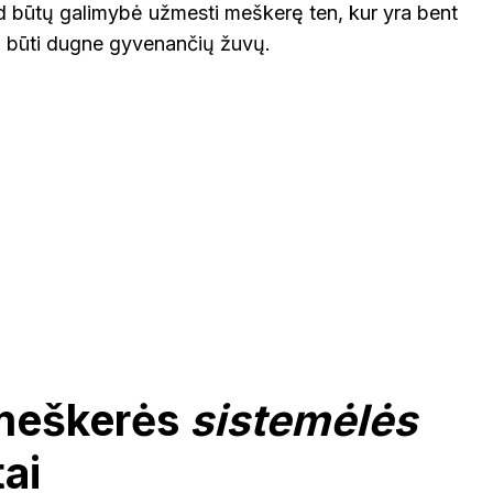
 būtų galimybė užmesti meškerę ten, kur yra bent
tų būti dugne gyvenančių žuvų.
meškerės
sistemėlės
ai