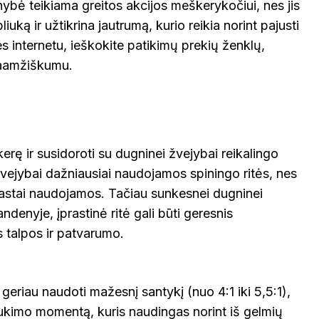
ybė teikiama greitos akcijos meškerykočiui, nes jis
liuką ir užtikrina jautrumą, kurio reikia norint pajusti
 internetu, ieškokite patikimų prekių ženklų,
lgaamžiškumu.
erę ir susidoroti su dugninei žvejybai reikalingo
vejybai dažniausiai naudojamos spiningo ritės, nes
prastai naudojamos. Tačiau sunkesnei dugninei
denyje, įprastinė ritė gali būti geresnis
 talpos ir patvarumo.
geriau naudoti mažesnį santykį (nuo 4:1 iki 5,5:1),
 sukimo momentą, kuris naudingas norint iš gelmių