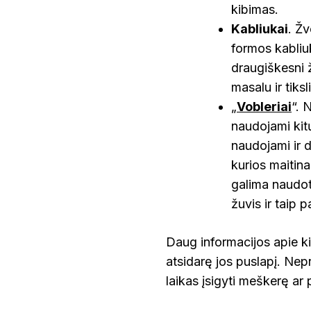
kibimas.
Kabliukai
. Ž
formos kabliuk
draugiškesni 
masalu ir tiks
„
Vobleriai
“. 
naudojami kitų 
naudojami ir d
kurios maitin
galima naudoti
žuvis ir taip 
Daug informacijos apie ki
atsidarę jos puslapį. Nepr
laikas įsigyti meškerę a