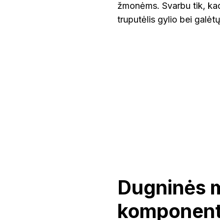
žmonėms. Svarbu tik, kad
truputėlis gylio bei galė
Dugninės 
komponent