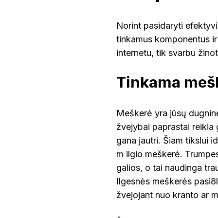
Norint pasidaryti efektyv
tinkamus komponentus ir t
internetu, tik svarbu žinot
Tinkama meš
Meškerė yra jūsų dugninė
žvejybai paprastai reikia 
gana jautri. Šiam tikslui 
m ilgio meškerė. Trumpes
galios, o tai naudinga tra
Ilgesnės meškerės pasi8l
žvejojant nuo kranto ar m