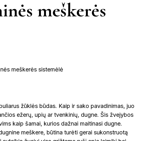
KINIJA
ninės meškerės
JORDANIJA
MALAIZ
ETINGA
KUPIŠKIS
MARIJAMPO
LATVIJA
NIDA
VIETNAMAS
ĖTAI
PAGĖGIAI
NEVĖŽYS
PASVALYS
PLUNGĖ
PRAN
EINIAI
ROKIŠKIS
ŠIAULIAI
puliarus žūklės būdas. Kaip ir sako pavadinimas, juo
ŠVEICA
NTOJI
ios ežerų, upių ar tvenkinių, dugne. Šis žvejybos
TAURAGĖ
TELŠIAI
vims kaip šamai, kurios dažnai maitinasi dugne.
dugnine meškere, būtina turėti gerai sukonstruotą
ENA
VILNIUS
ZARASAI