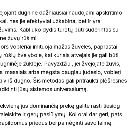
vejojant dugnine dažniausiai naudojami apskritimo
ai, nes jie efektyviai užkabina, bet ir yra
žuvims. Kabliuko dydis turėtų būti suderintas su
line žuvų rūšimi.
Nors vobleriai imituoja mažas žuveles, paprastai
rūšių žvejyboje, kai kuriais atvejais jie gali būti
ugninėje žūklėje. Pavyzdžiui, jei žvejojate žuvis,
asi masalais arba mėgsta daugiau judesio, voblerį
 virš dugno. Šis metodas gali pritraukti plėšresnes
padidinti jūsų sistemos universalumą.
ekvieną jus dominančią prekę galite rasti tiesiog
aleiskite ir gerų pasiūlymų. Kol orai dar geri, pats
r papildomus priedus bei pamėginti savo laimę.