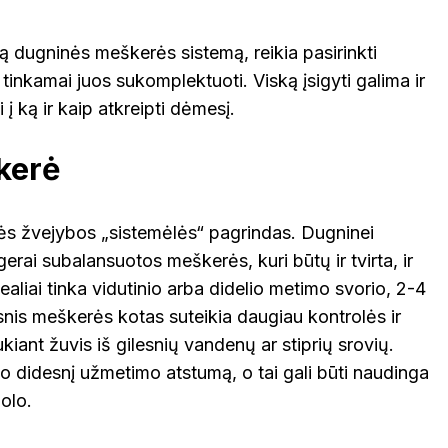
ią dugninės meškerės sistemą, reikia pasirinkti
inkamai juos sukomplektuoti. Viską įsigyti galima ir
i į ką ir kaip atkreipti dėmesį.
kerė
s žvejybos „sistemėlės“ pagrindas. Dugninei
gerai subalansuotos meškerės, kuri būtų ir tvirta, ir
idealiai tinka vidutinio arba didelio metimo svorio, 2-4
nis meškerės kotas suteikia daugiau kontrolės ir
ukiant žuvis iš gilesnių vandenų ar stiprių srovių.
o didesnį užmetimo atstumą, o tai gali būti naudinga
olo.