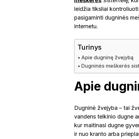
meškerės
sistemėlę
, ku
leidžia tiksliai kontroliu
pasigaminti dugninės meške
internetu.
Turinys
Apie dugninę žvejybą
Dugninės meškerės sis
Apie dugni
Dugninė žvejyba – tai žv
vandens telkinio dugne arb
kur maitinasi dugne gyven
ir nuo kranto arba priepla