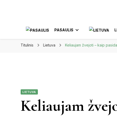
Apkeliauk.lt
PASAULIS
L
Titulinis
Lietuva
Keliaujam žvejoti – kaip pasi
AZIJA
AL
AMERIKA
ELE
MEKSIKA
LIETUVA
JON
Keliaujam žvejo
KA