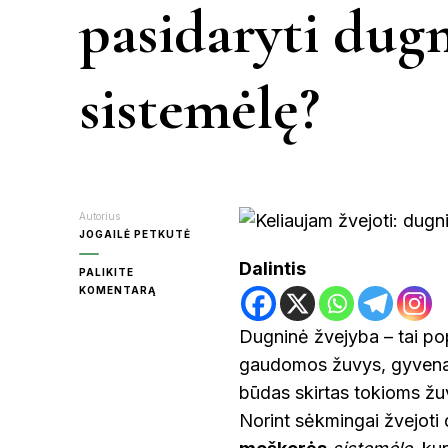
pasidaryti dug
KR
sistemėlę?
MOL
PA
Autorius
JOGAILĖ PETKUTĖ
Dalintis
PALIKITE
RAS
ON
KOMENTARĄ
KELIAUJAM
ŽVEJOTI
Dugninė žvejyba – tai po
–
ŠVE
gaudomos žuvys, gyvenanč
KAIP
PASIDARYTI
būdas skirtas tokioms žu
DUGNINĖS
MEŠKERĖS
Norint sėkmingai žvejoti 
UT
SISTEMĖLĘ?