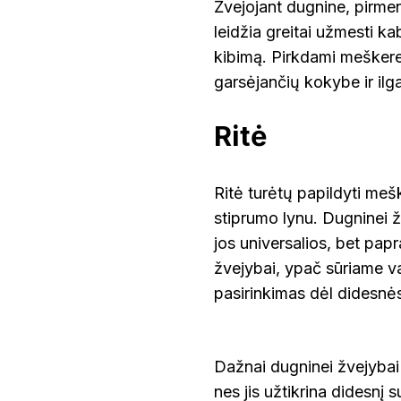
Žvejojant dugnine, pirmen
leidžia greitai užmesti kab
kibimą. Pirkdami meškeres
garsėjančių kokybe ir i
Ritė
Ritė turėtų papildyti mešk
stiprumo lynu. Dugninei ž
jos universalios, bet pa
žvejybai, ypač sūriame van
pasirinkimas dėl didesnės
Dažnai dugninei žvejybai 
nes jis užtikrina didesnį