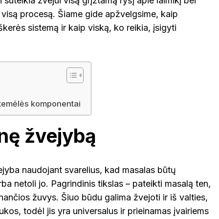
ri suteikia žvejui visą grįžtamą ryšį apie laimikį bei
VOKIETI
oti visą procesą. Šiame gide apžvelgsime, kaip
rės sistemą ir kaip viską, ko reikia, įsigyti
temėlės komponentai
nę žvejybą
ejyba naudojant svarelius, kad masalas būtų
a netoli jo. Pagrindinis tikslas – pateikti masalą ten,
ančios žuvys. Šiuo būdu galima žvejoti ir iš valties,
ukos, todėl jis yra universalus ir prieinamas įvairiems