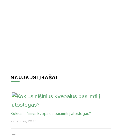
IJA
TAILANDAS
MALTA
LĖ
MAŽEIKIAI
LENKIJA
PALANGA
RUMUNIJA
RADVILIŠKIS
CŪZIJA
PORTUGALIJA
NAUJAUSI ĮRAŠAI
ŠIRVINTOS
RIJA
TENERIFE
TURKIJA
UKMERGĖ
Kokius nišinius kvepalus pasiimti į atostogas?
27 liepos, 2026
ŽIEŽMARIAI