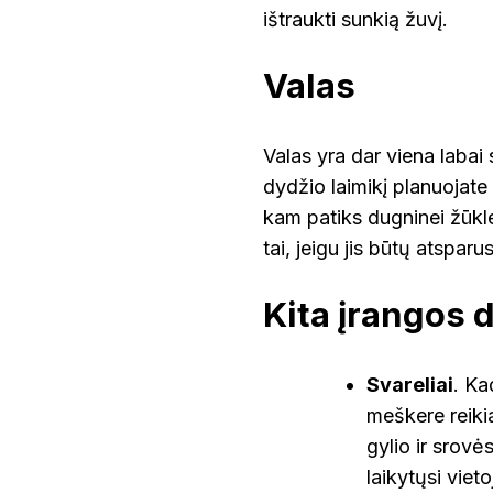
ištraukti sunkią žuvį.
Valas
Valas yra dar viena labai 
dydžio laimikį planuojate 
kam patiks dugninei žūklei
tai, jeigu jis būtų atsparu
Kita įrangos d
Svareliai
. Ka
meškere reikia
gylio ir srovė
laikytųsi vie