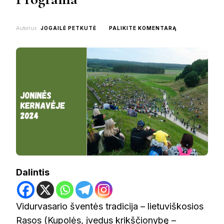
ON
Autorius
JOGAILĖ PETKUTĖ
PALIKITE KOMENTARĄ
JONINĖS
KERNAVĖJE
2024:
PROGRAMA
Dalintis
Vidurvasario šventės tradicija – lietuviškosios
Rasos (Kupolės, įvedus krikščionybę –