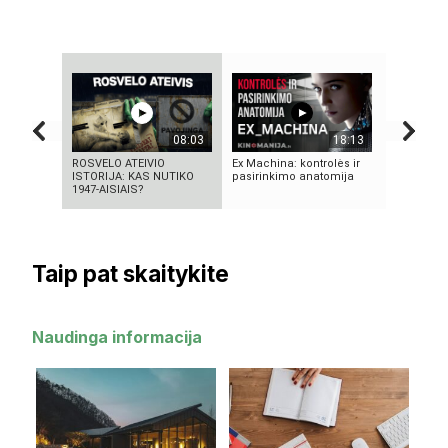
08:03
18:13
ROSVELO ATEIVIO
Ex Machina: kontrolės ir
5 GALINGI
ISTORIJA: KAS NUTIKO
pasirinkimo anatomija
BRANDUOL
1947-AISIAIS?
SPROGIMA
Taip pat skaitykite
Naudinga informacija