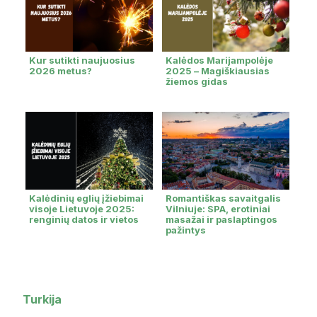
Kur sutikti naujuosius
Kalėdos Marijampolėje
2026 metus?
2025 – Magiškiausias
žiemos gidas
Kalėdinių eglių įžiebimai
Romantiškas savaitgalis
visoje Lietuvoje 2025:
Vilniuje: SPA, erotiniai
renginių datos ir vietos
masažai ir paslaptingos
pažintys
Turkija