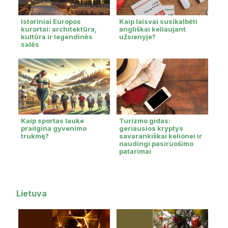
Istoriniai Europos
Kaip laisvai susikalbėti
kurortai: architektūra,
angliškai keliaujant
kultūra ir legendinės
užsienyje?
salės
Kaip sportas lauke
Turizmo gidas:
prailgina gyvenimo
geriausios kryptys
trukmę?
savarankiškai kelionei ir
naudingi pasiruošimo
patarimai
Lietuva