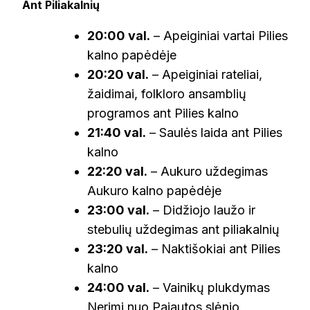
Ant Piliakalnių
20:00 val.
– Apeiginiai vartai Pilies
kalno papėdėje
20:20 val.
– Apeiginiai rateliai,
žaidimai, folkloro ansamblių
programos ant Pilies kalno
21:40 val.
– Saulės laida ant Pilies
kalno
22:20 val.
– Aukuro uždegimas
Aukuro kalno papėdėje
23:00 val.
– Didžiojo laužo ir
stebulių uždegimas ant piliakalnių
23:20 val.
– Naktišokiai ant Pilies
kalno
24:00 val.
– Vainikų plukdymas
Nerimi nuo Pajautos slėnio