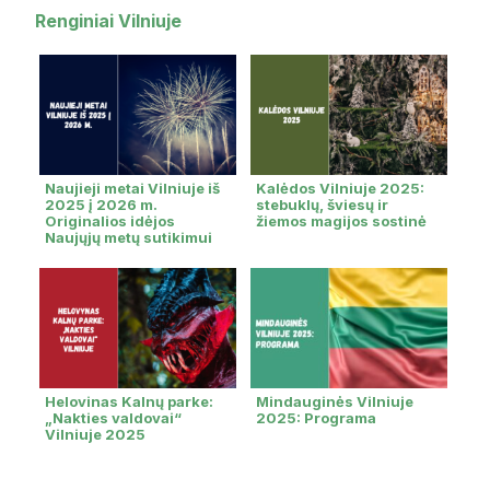
Renginiai Vilniuje
Naujieji metai Vilniuje iš
Kalėdos Vilniuje 2025:
2025 į 2026 m.
stebuklų, šviesų ir
Originalios idėjos
žiemos magijos sostinė
Naujųjų metų sutikimui
Helovinas Kalnų parke:
Mindauginės Vilniuje
„Nakties valdovai“
2025: Programa
Vilniuje 2025