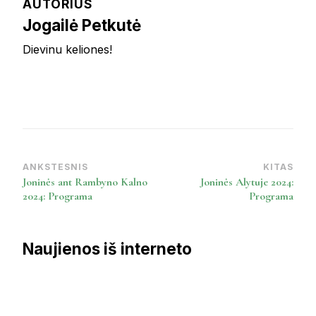
AUTORIUS
Jogailė Petkutė
Dievinu keliones!
ANKSTESNIS
KITAS
Post
Joninės ant Rambyno Kalno
Joninės Alytuje 2024:
Navigation
2024: Programa
Programa
Naujienos iš interneto