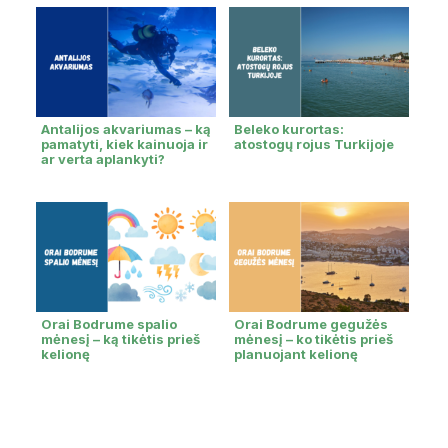
Antalijos akvariumas – ką
Beleko kurortas:
pamatyti, kiek kainuoja ir
atostogų rojus Turkijoje
ar verta aplankyti?
Orai Bodrume spalio
Orai Bodrume gegužės
mėnesį – ką tikėtis prieš
mėnesį – ko tikėtis prieš
kelionę
planuojant kelionę