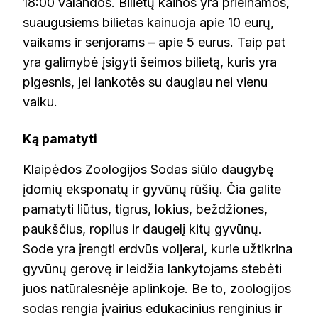
18:00 valandos. Bilietų kainos yra prieinamos,
suaugusiems bilietas kainuoja apie 10 eurų,
vaikams ir senjorams – apie 5 eurus. Taip pat
yra galimybė įsigyti šeimos bilietą, kuris yra
pigesnis, jei lankotės su daugiau nei vienu
vaiku.
Ką pamatyti
Klaipėdos Zoologijos Sodas siūlo daugybę
įdomių eksponatų ir gyvūnų rūšių. Čia galite
pamatyti liūtus, tigrus, lokius, beždžiones,
paukščius, roplius ir daugelį kitų gyvūnų.
Sode yra įrengti erdvūs voljerai, kurie užtikrina
gyvūnų gerovę ir leidžia lankytojams stebėti
juos natūralesnėje aplinkoje. Be to, zoologijos
sodas rengia įvairius edukacinius renginius ir