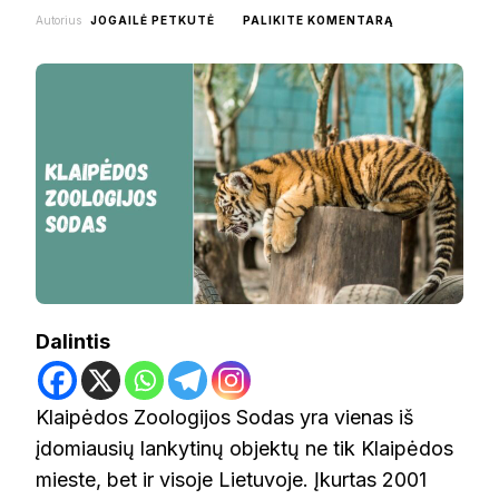
ON
Autorius
JOGAILĖ PETKUTĖ
PALIKITE KOMENTARĄ
KLAIPĖDOS
ZOOLOGIJOS
SODAS
Dalintis
Klaipėdos Zoologijos Sodas yra vienas iš
įdomiausių lankytinų objektų ne tik Klaipėdos
mieste, bet ir visoje Lietuvoje. Įkurtas 2001