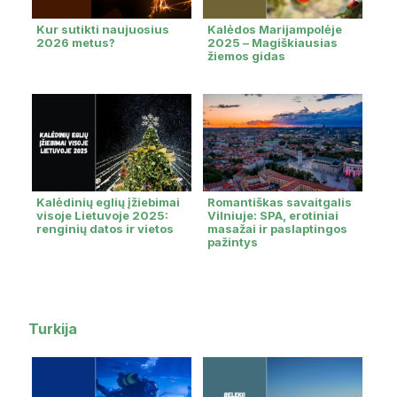
Kur sutikti naujuosius
Kalėdos Marijampolėje
2026 metus?
2025 – Magiškiausias
žiemos gidas
Kalėdinių eglių įžiebimai
Romantiškas savaitgalis
visoje Lietuvoje 2025:
Vilniuje: SPA, erotiniai
renginių datos ir vietos
masažai ir paslaptingos
pažintys
Turkija