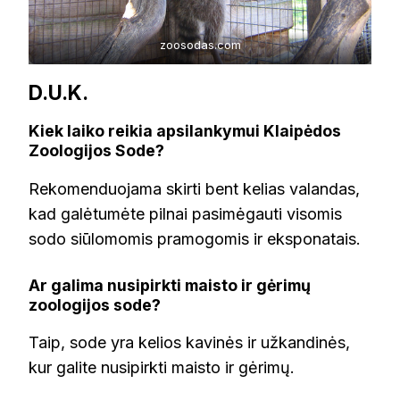
zoosodas.com
D.U.K.
Kiek laiko reikia apsilankymui Klaipėdos
Zoologijos Sode?
Rekomenduojama skirti bent kelias valandas,
kad galėtumėte pilnai pasimėgauti visomis
sodo siūlomomis pramogomis ir eksponatais.
Ar galima nusipirkti maisto ir gėrimų
zoologijos sode?
Taip, sode yra kelios kavinės ir užkandinės,
kur galite nusipirkti maisto ir gėrimų.