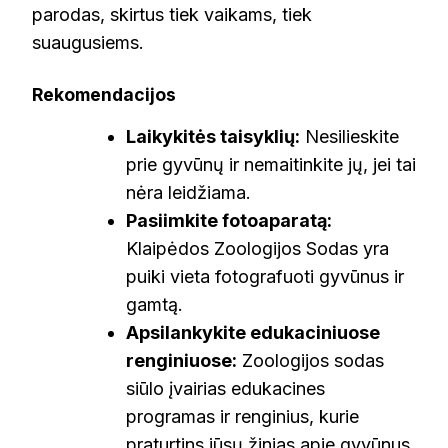
parodas, skirtus tiek vaikams, tiek
suaugusiems.
Rekomendacijos
Laikykitės taisyklių:
Nesilieskite
prie gyvūnų ir nemaitinkite jų, jei tai
nėra leidžiama.
Pasiimkite fotoaparatą:
Klaipėdos Zoologijos Sodas yra
puiki vieta fotografuoti gyvūnus ir
gamtą.
Apsilankykite edukaciniuose
renginiuose:
Zoologijos sodas
siūlo įvairias edukacines
programas ir renginius, kurie
praturtins jūsų žinias apie gyvūnus