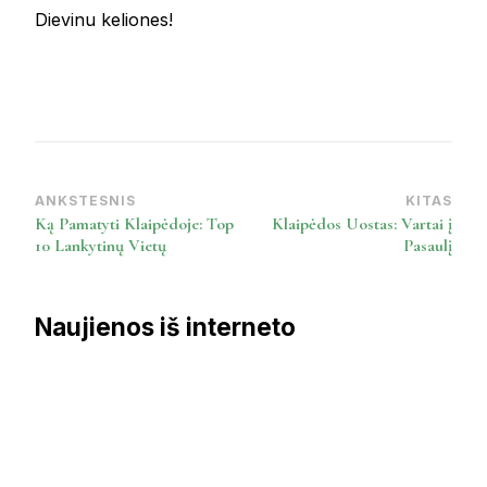
Dievinu keliones!
ANKSTESNIS
KITAS
Post
Ką Pamatyti Klaipėdoje: Top
Klaipėdos Uostas: Vartai į
Navigation
10 Lankytinų Vietų
Pasaulį
Naujienos iš interneto