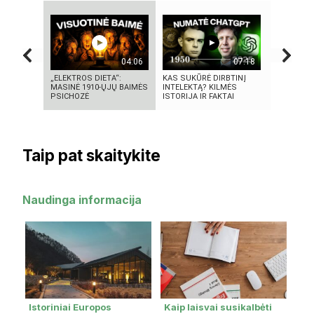
04:06
07:18
„ELEKTROS DIETA“:
KAS SUKŪRĖ DIRBTINĮ
KAIP KINI
MASINĖ 1910-ŲJŲ BAIMĖS
INTELEKTĄ? KILMĖS
„PASAULIO
PSICHOZĖ
ISTORIJA IR FAKTAI
NUTYLĖTA
Taip pat skaitykite
Naudinga informacija
Istoriniai Europos
Kaip laisvai susikalbėti