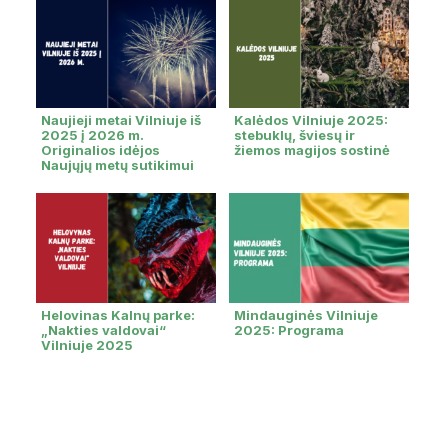
Naujieji metai Vilniuje iš
Kalėdos Vilniuje 2025:
2025 į 2026 m.
stebuklų, šviesų ir
Originalios idėjos
žiemos magijos sostinė
Naujųjų metų sutikimui
Helovinas Kalnų parke:
Mindauginės Vilniuje
„Nakties valdovai“
2025: Programa
Vilniuje 2025