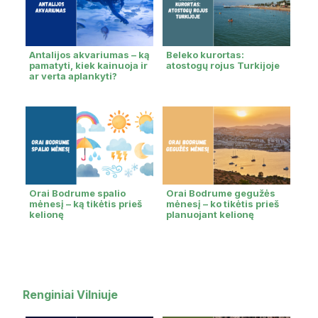
Antalijos akvariumas – ką
Beleko kurortas:
pamatyti, kiek kainuoja ir
atostogų rojus Turkijoje
ar verta aplankyti?
Orai Bodrume spalio
Orai Bodrume gegužės
mėnesį – ką tikėtis prieš
mėnesį – ko tikėtis prieš
kelionę
planuojant kelionę
Renginiai Vilniuje