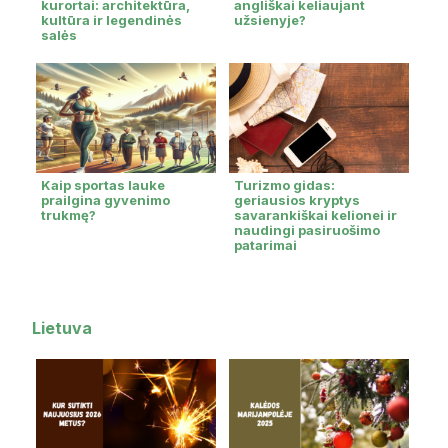
kurortai: architektūra,
angliškai keliaujant
kultūra ir legendinės
užsienyje?
salės
Kaip sportas lauke
Turizmo gidas:
prailgina gyvenimo
geriausios kryptys
trukmę?
savarankiškai kelionei ir
naudingi pasiruošimo
patarimai
Lietuva