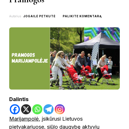
ON
Autorius
JOGAILĖ PETKUTĖ
PALIKITE KOMENTARĄ
KĄ
VEIKTI
MARIJAMPOLĖJ
TOP
9
PRAMOGOS
Dalintis
Marijampolė
, įsikūrusi Lietuvos
pietvakariuose, siūlo daugybę aktyvių