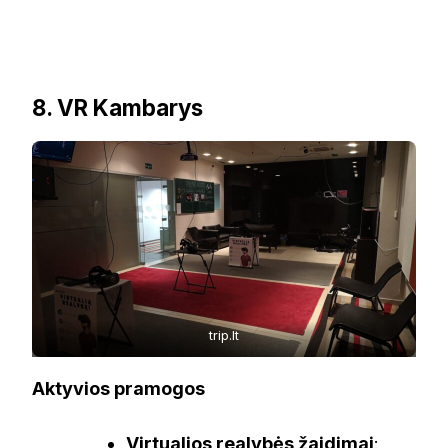
8. VR Kambarys
trip.lt
Aktyvios pramogos
Virtualios realybės žaidimai
: