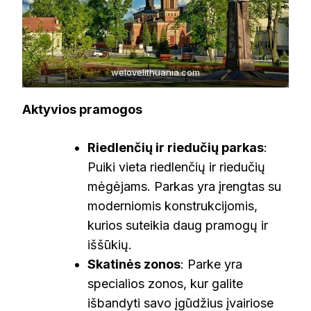
welovelithuania.com
Aktyvios pramogos
Riedlenčių ir riedučių parkas
:
Puiki vieta riedlenčių ir riedučių
mėgėjams. Parkas yra įrengtas su
moderniomis konstrukcijomis,
kurios suteikia daug pramogų ir
iššūkių.
Skatinės zonos
: Parke yra
specialios zonos, kur galite
išbandyti savo įgūdžius įvairiose