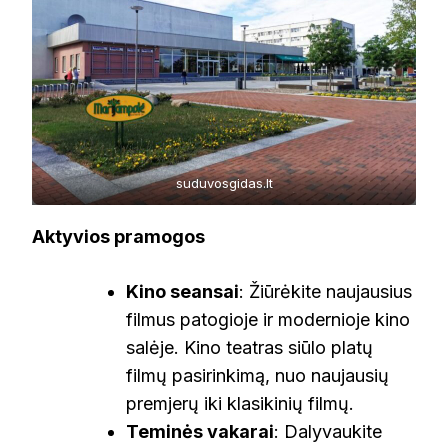
suduvosgidas.lt
Aktyvios pramogos
Kino seansai
: Žiūrėkite naujausius
filmus patogioje ir modernioje kino
salėje. Kino teatras siūlo platų
filmų pasirinkimą, nuo naujausių
premjerų iki klasikinių filmų.
Teminės vakarai
: Dalyvaukite