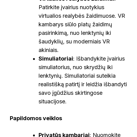
Patirkite įvairius nuotykius
virtualios realybės žaidimuose. VR
kambarys siūlo platų žaidimų
pasirinkimą, nuo lenktynių iki
šaudyklių, su moderniais VR
akiniais.
Simuliatoriai
: Išbandykite įvairius
simuliatorius, nuo skrydžių iki
lenktynių. Simuliatoriai suteikia
realistišką patirtį ir leidžia išbandyti
savo įgūdžius skirtingose
situacijose.
Papildomos veiklos
Privatūs kambariai
: Nuomokite