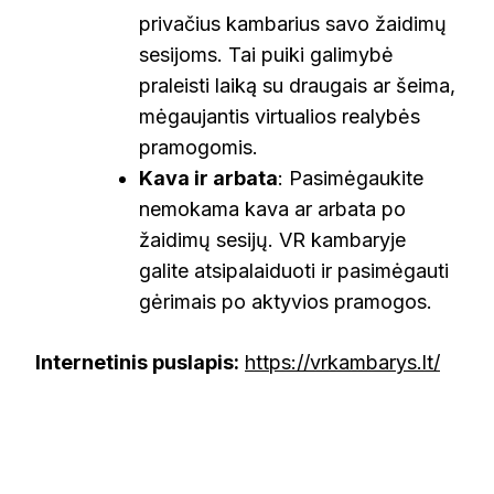
privačius kambarius savo žaidimų
sesijoms. Tai puiki galimybė
praleisti laiką su draugais ar šeima,
mėgaujantis virtualios realybės
pramogomis.
Kava ir arbata
: Pasimėgaukite
nemokama kava ar arbata po
žaidimų sesijų. VR kambaryje
galite atsipalaiduoti ir pasimėgauti
gėrimais po aktyvios pramogos.
Internetinis puslapis:
https://vrkambarys.lt/