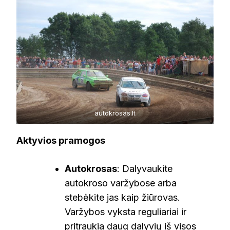
autokrosas.lt
Aktyvios pramogos
Autokrosas
: Dalyvaukite
autokroso varžybose arba
stebėkite jas kaip žiūrovas.
Varžybos vyksta reguliariai ir
pritraukia daug dalyvių iš visos