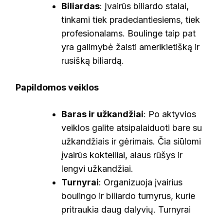
Biliardas
: Įvairūs biliardo stalai,
tinkami tiek pradedantiesiems, tiek
profesionalams. Boulinge taip pat
yra galimybė žaisti amerikietišką ir
rusišką biliardą.
Papildomos veiklos
Baras ir užkandžiai
: Po aktyvios
veiklos galite atsipalaiduoti bare su
užkandžiais ir gėrimais. Čia siūlomi
įvairūs kokteiliai, alaus rūšys ir
lengvi užkandžiai.
Turnyrai
: Organizuoja įvairius
boulingo ir biliardo turnyrus, kurie
pritraukia daug dalyvių. Turnyrai