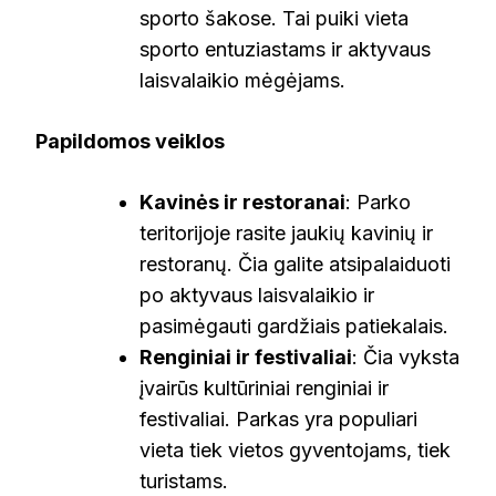
sporto šakose. Tai puiki vieta
sporto entuziastams ir aktyvaus
laisvalaikio mėgėjams.
Papildomos veiklos
Kavinės ir restoranai
: Parko
teritorijoje rasite jaukių kavinių ir
restoranų. Čia galite atsipalaiduoti
po aktyvaus laisvalaikio ir
pasimėgauti gardžiais patiekalais.
Renginiai ir festivaliai
: Čia vyksta
įvairūs kultūriniai renginiai ir
festivaliai. Parkas yra populiari
vieta tiek vietos gyventojams, tiek
turistams.