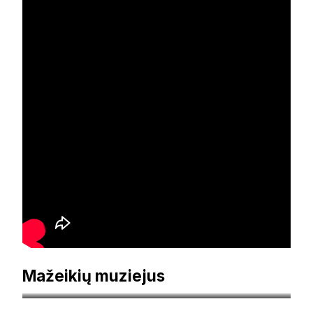
Mažeikių muziejus
visit.mazeikiai.lt