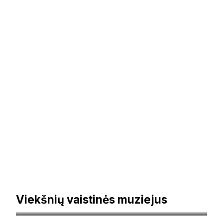
Viekšnių vaistinės muziejus
mazeikiumuziejus.lt