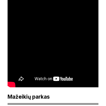
Mažeikių parkas
regionunaujienos.lt