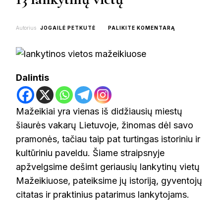
ON
Autorius
JOGAILĖ PETKUTĖ
PALIKITE KOMENTARĄ
KĄ
PAMATYTI
MAŽEIKIUOSE:
TOP
13
Dalintis
LANKYTINŲ
VIETŲ
Mažeikiai yra vienas iš didžiausių miestų
šiaurės vakarų Lietuvoje, žinomas dėl savo
pramonės, tačiau taip pat turtingas istoriniu ir
kultūriniu paveldu. Šiame straipsnyje
apžvelgsime dešimt geriausių lankytinų vietų
Mažeikiuose, pateiksime jų istoriją, gyventojų
citatas ir praktinius patarimus lankytojams.