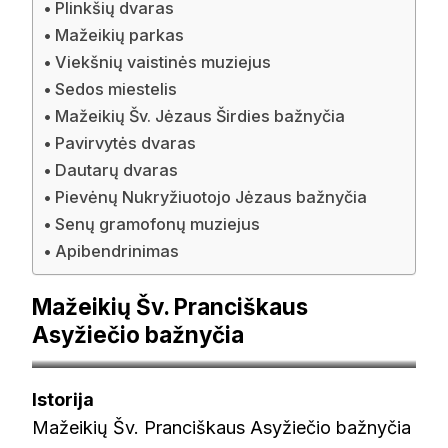
Plinkšių dvaras
Mažeikių parkas
Viekšnių vaistinės muziejus
Sedos miestelis
Mažeikių Šv. Jėzaus Širdies bažnyčia
Pavirvytės dvaras
Dautarų dvaras
Pievėnų Nukryžiuotojo Jėzaus bažnyčia
Senų gramofonų muziejus
Apibendrinimas
Mažeikių Šv. Pranciškaus
Asyžiečio bažnyčia
telsiuvyskupija.lt
Istorija
Mažeikių Šv. Pranciškaus Asyžiečio bažnyčia