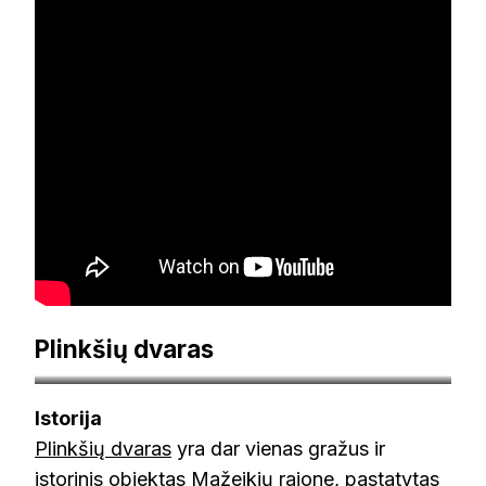
Plinkšių dvaras
lt.wikipedia.org
Istorija
Plinkšių dvaras
yra dar vienas gražus ir
istorinis objektas Mažeikių rajone, pastatytas