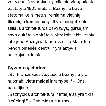
yra viena iš svarbiausių religinių vietų mieste,
pastatyta 1905 metais. Bažnyčia buvo
statoma kelis metus, remiama vietinių
tikinčiųjų ir mecenatų. Ji yra neogotikinio
stiliaus architektūros pavyzdys, garsėjanti
savo aukštais bokštais, vitražais ir išskirtiniu
interjeru. Bažnyčia tapo dvasiniu Mažeikių
bendruomenės centru ir yra aktyviai
naudojama iki šiol.
Gyventojų citatos
„Šv. Pranciškaus Asyžiečio bažnyčia yra
nuostabi vieta maldai ir ramybei.” – Ona,
parapijietė.
„Bažnyčios architektūra ir interjeras yra tikrai
įspūdingi.” – Gediminas, turistas.