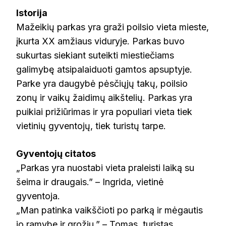
Istorija
Mažeikių parkas yra graži poilsio vieta mieste,
įkurta XX amžiaus viduryje. Parkas buvo
sukurtas siekiant suteikti miestiečiams
galimybę atsipalaiduoti gamtos apsuptyje.
Parke yra daugybė pėsčiųjų takų, poilsio
zonų ir vaikų žaidimų aikštelių. Parkas yra
puikiai prižiūrimas ir yra populiari vieta tiek
vietinių gyventojų, tiek turistų tarpe.
Gyventojų citatos
„Parkas yra nuostabi vieta praleisti laiką su
šeima ir draugais.” – Ingrida, vietinė
gyventoja.
„Man patinka vaikščioti po parką ir mėgautis
jo ramybe ir grožiu.” – Tomas, turistas.