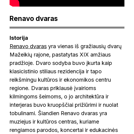
Renavo dvaras
lietuvos.dvarai.lt
Istorija
Renavo dvaras
yra vienas iš gražiausių dvarų
Mažeikių rajone, pastatytas XIX amžiaus
pradžioje. Dvaro sodyba buvo įkurta kaip
klasicistinio stiliaus rezidencija ir tapo
reikšmingu kultūros ir ekonomikos centru
regione. Dvaras priklausė įvairioms
kilmingoms šeimoms, o jo architektūra ir
interjeras buvo kruopščiai prižiūrimi ir nuolat
tobulinami. Šiandien Renavo dvaras yra
muziejus ir kultūros centras, kuriame
rengiamos parodos, koncertai ir edukacinės