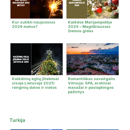
Kur sutikti naujuosius
Kalėdos Marijampolėje
2026 metus?
2025 – Magiškiausias
žiemos gidas
Kalėdinių eglių įžiebimai
Romantiškas savaitgalis
visoje Lietuvoje 2025:
Vilniuje: SPA, erotiniai
renginių datos ir vietos
masažai ir paslaptingos
pažintys
Turkija