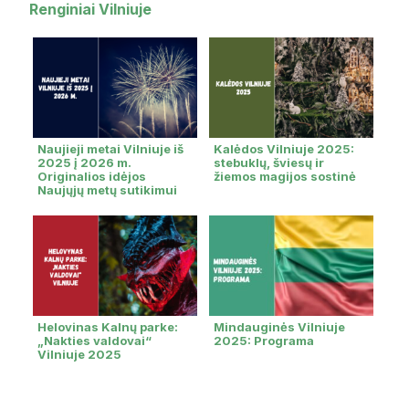
Renginiai Vilniuje
Naujieji metai Vilniuje iš
Kalėdos Vilniuje 2025:
2025 į 2026 m.
stebuklų, šviesų ir
Originalios idėjos
žiemos magijos sostinė
Naujųjų metų sutikimui
Helovinas Kalnų parke:
Mindauginės Vilniuje
„Nakties valdovai“
2025: Programa
Vilniuje 2025