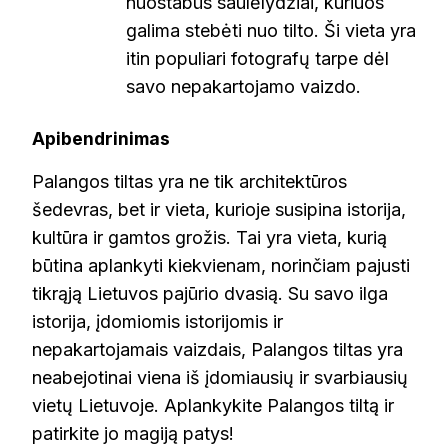
nuostabūs saulėlydžiai, kuriuos
galima stebėti nuo tilto. Ši vieta yra
itin populiari fotografų tarpe dėl
savo nepakartojamo vaizdo.
Apibendrinimas
Palangos tiltas yra ne tik architektūros
šedevras, bet ir vieta, kurioje susipina istorija,
kultūra ir gamtos grožis. Tai yra vieta, kurią
būtina aplankyti kiekvienam, norinčiam pajusti
tikrąją Lietuvos pajūrio dvasią. Su savo ilga
istorija, įdomiomis istorijomis ir
nepakartojamais vaizdais, Palangos tiltas yra
neabejotinai viena iš įdomiausių ir svarbiausių
vietų Lietuvoje. Aplankykite Palangos tiltą ir
patirkite jo magiją patys!