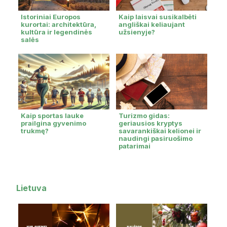
Istoriniai Europos
Kaip laisvai susikalbėti
kurortai: architektūra,
angliškai keliaujant
kultūra ir legendinės
užsienyje?
salės
Kaip sportas lauke
Turizmo gidas:
prailgina gyvenimo
geriausios kryptys
trukmę?
savarankiškai kelionei ir
naudingi pasiruošimo
patarimai
Lietuva