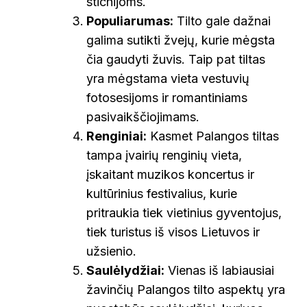
stichijoms.
Populiarumas:
Tilto gale dažnai
galima sutikti žvejų, kurie mėgsta
čia gaudyti žuvis. Taip pat tiltas
yra mėgstama vieta vestuvių
fotosesijoms ir romantiniams
pasivaikščiojimams.
Renginiai:
Kasmet Palangos tiltas
tampa įvairių renginių vieta,
įskaitant muzikos koncertus ir
kultūrinius festivalius, kurie
pritraukia tiek vietinius gyventojus,
tiek turistus iš visos Lietuvos ir
užsienio.
Saulėlydžiai:
Vienas iš labiausiai
žavinčių Palangos tilto aspektų yra