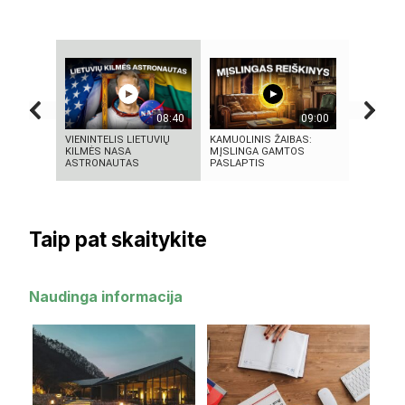
08:40
09:00
VIENINTELIS LIETUVIŲ
KAMUOLINIS ŽAIBAS:
10 įsimint
KILMĖS NASA
MĮSLINGA GAMTOS
serialų
ASTRONAUTAS
PASLAPTIS
Taip pat skaitykite
Naudinga informacija