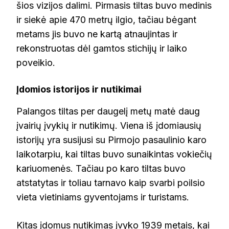
šios vizijos dalimi. Pirmasis tiltas buvo medinis
ir siekė apie 470 metrų ilgio, tačiau bėgant
metams jis buvo ne kartą atnaujintas ir
rekonstruotas dėl gamtos stichijų ir laiko
poveikio.
Įdomios istorijos ir nutikimai
Palangos tiltas per daugelį metų matė daug
įvairių įvykių ir nutikimų. Viena iš įdomiausių
istorijų yra susijusi su Pirmojo pasaulinio karo
laikotarpiu, kai tiltas buvo sunaikintas vokiečių
kariuomenės. Tačiau po karo tiltas buvo
atstatytas ir toliau tarnavo kaip svarbi poilsio
vieta vietiniams gyventojams ir turistams.
Kitas įdomus nutikimas įvyko 1939 metais, kai