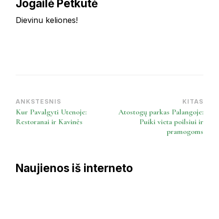
Jogailė Petkutė
Dievinu keliones!
ANKSTESNIS
KITAS
Post
Kur Pavalgyti Utenoje:
Atostogų parkas Palangoje:
Navigation
Restoranai ir Kavinės
Puiki vieta poilsiui ir
pramogoms
Naujienos iš interneto