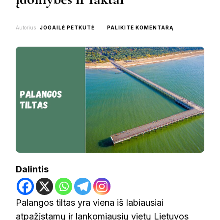
ON
Autorius
JOGAILĖ PETKUTĖ
PALIKITE KOMENTARĄ
PALANGOS
TILTAS:
ISTORIJA,
ĮDOMYBĖS
IR
FAKTAI
Dalintis
Palangos tiltas yra viena iš labiausiai
atpažįstamų ir
lankomiausių vietų Lietuvos