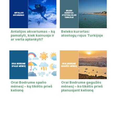
Antalijos akvariumas – ką
Beleko kurortas:
pamatyti, kiek kainuoja ir
atostogų rojus Turkijoje
ar verta aplankyti?
Orai Bodrume spalio
Orai Bodrume gegužės
mėnesį – ką tikėtis prieš
mėnesį – ko tikėtis prieš
kelionę
planuojant kelionę