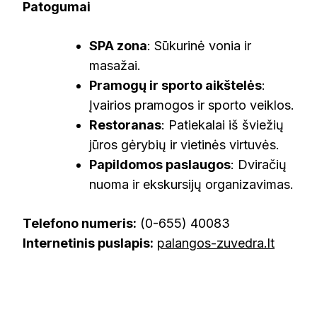
Patogumai
SPA zona
: Sūkurinė vonia ir
masažai.
Pramogų ir sporto aikštelės
:
Įvairios pramogos ir sporto veiklos.
Restoranas
: Patiekalai iš šviežių
jūros gėrybių ir vietinės virtuvės.
Papildomos paslaugos
: Dviračių
nuoma ir ekskursijų organizavimas.
Telefono numeris:
(0-655) 40083
Internetinis puslapis:
palangos-zuvedra.lt