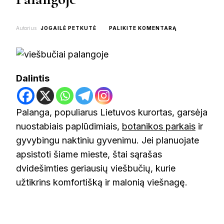
ON
Autorius
JOGAILĖ PETKUTĖ
PALIKITE KOMENTARĄ
TOP
16
GERIAUSIŲ
VIEŠBUČIŲ
PALANGOJE
Dalintis
Palanga, populiarus Lietuvos kurortas, garsėja
nuostabiais paplūdimiais,
botanikos parkais
ir
gyvybingu naktiniu gyvenimu. Jei planuojate
apsistoti šiame mieste, štai sąrašas
dvidešimties geriausių viešbučių, kurie
užtikrins komfortišką ir malonią viešnagę.