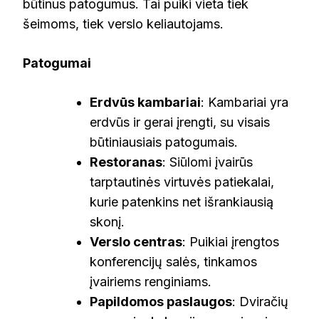
būtinus patogumus. Tai puiki vieta tiek
šeimoms, tiek verslo keliautojams.
Patogumai
Erdvūs kambariai
: Kambariai yra
erdvūs ir gerai įrengti, su visais
būtiniausiais patogumais.
Restoranas
: Siūlomi įvairūs
tarptautinės virtuvės patiekalai,
kurie patenkins net išrankiausią
skonį.
Verslo centras
: Puikiai įrengtos
konferencijų salės, tinkamos
įvairiems renginiams.
Papildomos paslaugos
: Dviračių