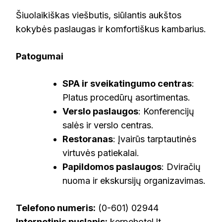
Šiuolaikiškas viešbutis, siūlantis aukštos
kokybės paslaugas ir komfortiškus kambarius.
Patogumai
SPA ir sveikatingumo centras
:
Platus procedūrų asortimentas.
Verslo paslaugos
: Konferencijų
salės ir verslo centras.
Restoranas
: Įvairūs tarptautinės
virtuvės patiekalai.
Papildomos paslaugos
: Dviračių
nuoma ir ekskursijų organizavimas.
Telefono numeris:
(0-601) 02944
Internetinis puslapis:
kerpehotel.lt