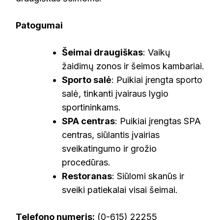
Patogumai
Šeimai draugiškas
: Vaikų
žaidimų zonos ir šeimos kambariai.
Sporto salė
: Puikiai įrengta sporto
salė, tinkanti įvairaus lygio
sportininkams.
SPA centras
: Puikiai įrengtas SPA
centras, siūlantis įvairias
sveikatingumo ir grožio
procedūras.
Restoranas
: Siūlomi skanūs ir
sveiki patiekalai visai šeimai.
Telefono numeris:
(0-615) 22255