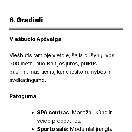
6.
Gradiali
noriunoriunoriu.lt
Viešbučio Apžvalga
Viešbutis ramioje vietoje, šalia pušynų, vos
500 metrų nuo Baltijos jūros, puikus
pasirinkimas tiems, kurie ieško ramybės ir
sveikatingumo.
Patogumai
SPA centras
: Masažai, kūno ir
veido procedūros.
Sporto salė
: Moderniai įrengta