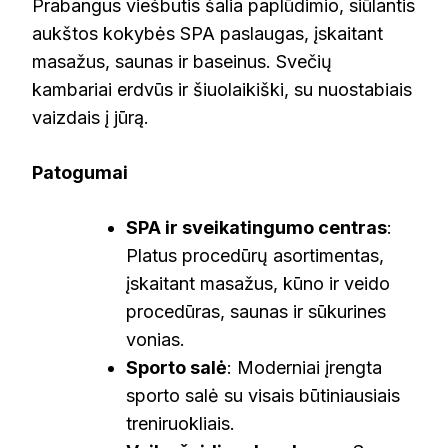
Prabangus viešbutis šalia paplūdimio, siūlantis
aukštos kokybės SPA paslaugas, įskaitant
masažus, saunas ir baseinus. Svečių
kambariai erdvūs ir šiuolaikiški, su nuostabiais
vaizdais į jūrą.
Patogumai
SPA ir sveikatingumo centras
:
Platus procedūrų asortimentas,
įskaitant masažus, kūno ir veido
procedūras, saunas ir sūkurines
vonias.
Sporto salė
: Moderniai įrengta
sporto salė su visais būtiniausiais
treniruokliais.