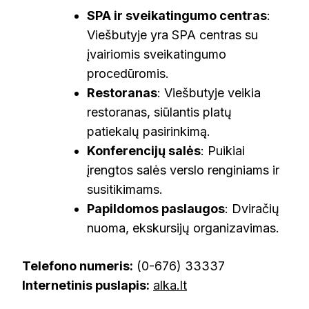
SPA ir sveikatingumo centras
:
Viešbutyje yra SPA centras su
įvairiomis sveikatingumo
procedūromis.
Restoranas
: Viešbutyje veikia
restoranas, siūlantis platų
patiekalų pasirinkimą.
Konferencijų salės
: Puikiai
įrengtos salės verslo renginiams ir
susitikimams.
Papildomos paslaugos
: Dviračių
nuoma, ekskursijų organizavimas.
Telefono numeris:
(0-676) 33337
Internetinis puslapis:
alka.lt