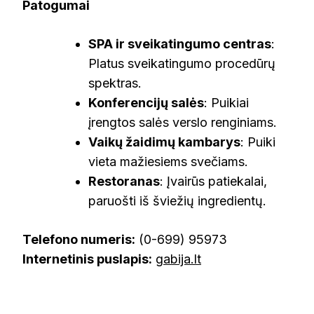
Patogumai
SPA ir sveikatingumo centras
:
Platus sveikatingumo procedūrų
spektras.
Konferencijų salės
: Puikiai
įrengtos salės verslo renginiams.
Vaikų žaidimų kambarys
: Puiki
vieta mažiesiems svečiams.
Restoranas
: Įvairūs patiekalai,
paruošti iš šviežių ingredientų.
Telefono numeris:
(0-699) 95973
Internetinis puslapis:
gabija.lt