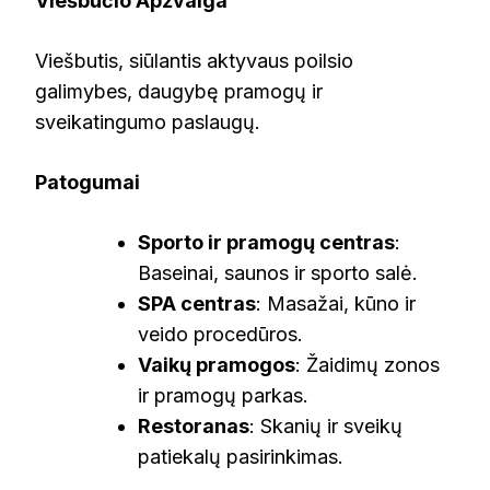
Viešbučio Apžvalga
Viešbutis, siūlantis aktyvaus poilsio
galimybes, daugybę pramogų ir
sveikatingumo paslaugų.
Patogumai
Sporto ir pramogų centras
:
Baseinai, saunos ir sporto salė.
SPA centras
: Masažai, kūno ir
veido procedūros.
Vaikų pramogos
: Žaidimų zonos
ir pramogų parkas.
Restoranas
: Skanių ir sveikų
patiekalų pasirinkimas.