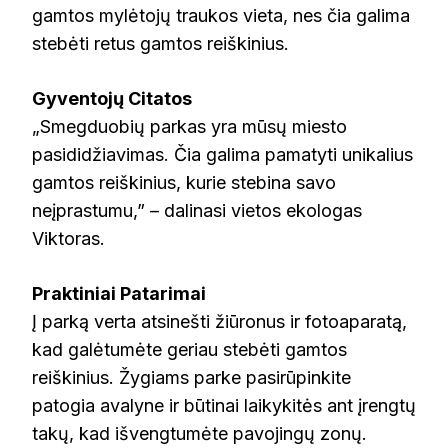
gamtos mylėtojų traukos vieta, nes čia galima
stebėti retus gamtos reiškinius.
Gyventojų Citatos
„Smegduobių parkas yra mūsų miesto
pasididžiavimas. Čia galima pamatyti unikalius
gamtos reiškinius, kurie stebina savo
neįprastumu,” – dalinasi vietos ekologas
Viktoras.
Praktiniai Patarimai
Į parką verta atsinešti žiūronus ir fotoaparatą,
kad galėtumėte geriau stebėti gamtos
reiškinius. Žygiams parke pasirūpinkite
patogia avalyne ir būtinai laikykitės ant įrengtų
takų, kad išvengtumėte pavojingų zonų.