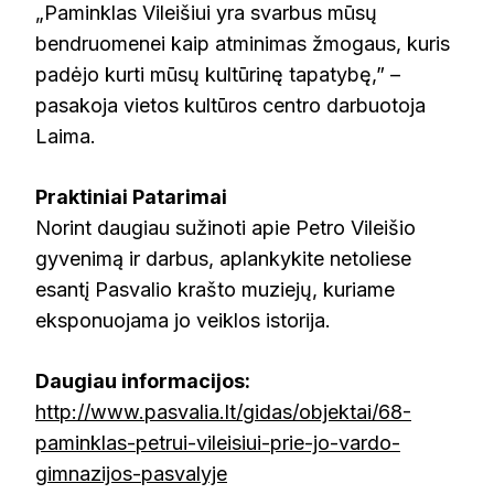
„Paminklas Vileišiui yra svarbus mūsų
bendruomenei kaip atminimas žmogaus, kuris
padėjo kurti mūsų kultūrinę tapatybę,” –
pasakoja vietos kultūros centro darbuotoja
Laima.
Praktiniai Patarimai
Norint daugiau sužinoti apie Petro Vileišio
gyvenimą ir darbus, aplankykite netoliese
esantį Pasvalio krašto muziejų, kuriame
eksponuojama jo veiklos istorija.
Daugiau informacijos:
http://www.pasvalia.lt/gidas/objektai/68-
paminklas-petrui-vileisiui-prie-jo-vardo-
gimnazijos-pasvalyje