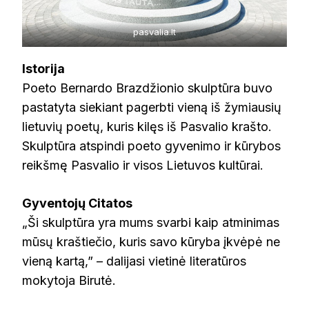
pasvalia.lt
Istorija
Poeto Bernardo Brazdžionio skulptūra buvo
pastatyta siekiant pagerbti vieną iš žymiausių
lietuvių poetų, kuris kilęs iš Pasvalio krašto.
Skulptūra atspindi poeto gyvenimo ir kūrybos
reikšmę Pasvalio ir visos Lietuvos kultūrai.
Gyventojų Citatos
„Ši skulptūra yra mums svarbi kaip atminimas
mūsų kraštiečio, kuris savo kūryba įkvėpė ne
vieną kartą,” – dalijasi vietinė literatūros
mokytoja Birutė.