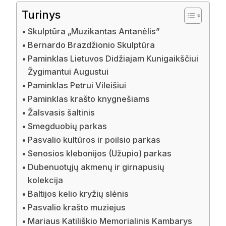
Turinys
Skulptūra „Muzikantas Antanėlis”
Bernardo Brazdžionio Skulptūra
Paminklas Lietuvos Didžiajam Kunigaikščiui
Žygimantui Augustui
Paminklas Petrui Vileišiui
Paminklas krašto knygnešiams
Žalsvasis šaltinis
Smegduobių parkas
Pasvalio kultūros ir poilsio parkas
Senosios klebonijos (Užupio) parkas
Dubenuotųjų akmenų ir girnapusių
kolekcija
Baltijos kelio kryžių slėnis
Pasvalio krašto muziejus
Mariaus Katiliškio Memorialinis Kambarys