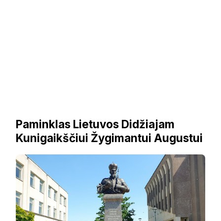
Paminklas Lietuvos Didžiajam
Kunigaikščiui Žygimantui Augustui