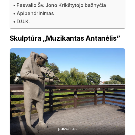
Pasvalio Šv. Jono Krikštytojo bažnyčia
Apibendrinimas
D.U.K.
Skulptūra „Muzikantas Antanėlis”
pasvalia.lt