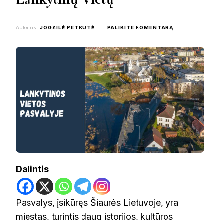
ON
Autorius
JOGAILĖ PETKUTĖ
PALIKITE KOMENTARĄ
KĄ
PAMATYTI
PASVALYJE:
TOP
14
LANKYTINŲ
VIETŲ
Dalintis
Pasvalys, įsikūręs Šiaurės Lietuvoje, yra
miestas, turintis daug istorijos, kultūros