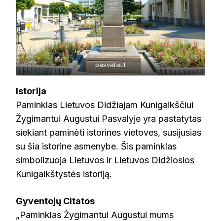
pasvalia.lt
Istorija
Paminklas Lietuvos Didžiajam Kunigaikščiui
Žygimantui Augustui Pasvalyje yra pastatytas
siekiant paminėti istorines vietoves, susijusias
su šia istorine asmenybe. Šis paminklas
simbolizuoja Lietuvos ir Lietuvos Didžiosios
Kunigaikštystės istoriją.
Gyventojų Citatos
„Paminklas Žygimantui Augustui mums