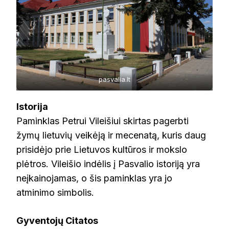
pasvalia.lt
Istorija
Paminklas Petrui Vileišiui skirtas pagerbti
žymų lietuvių veikėją ir mecenatą, kuris daug
prisidėjo prie Lietuvos kultūros ir mokslo
plėtros. Vileišio indėlis į Pasvalio istoriją yra
neįkainojamas, o šis paminklas yra jo
atminimo simbolis.
Gyventojų Citatos