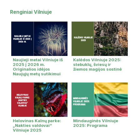
Renginiai Vilniuje
Naujieji metai Vilniuje iš
Kalėdos Vilniuje 2025:
2025 į 2026 m.
stebuklų, šviesų ir
Originalios idėjos
žiemos magijos sostinė
Naujųjų metų sutikimui
Helovinas Kalnų parke:
Mindauginės Vilniuje
„Nakties valdovai“
2025: Programa
Vilniuje 2025