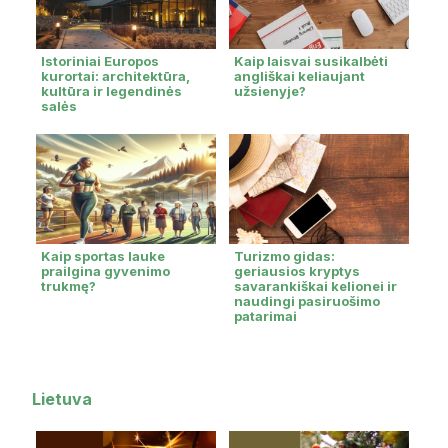
Istoriniai Europos
Kaip laisvai susikalbėti
kurortai: architektūra,
angliškai keliaujant
kultūra ir legendinės
užsienyje?
salės
Kaip sportas lauke
Turizmo gidas:
prailgina gyvenimo
geriausios kryptys
trukmę?
savarankiškai kelionei ir
naudingi pasiruošimo
patarimai
Lietuva