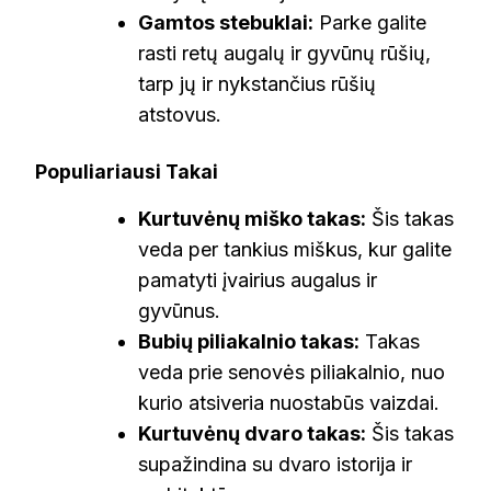
Gamtos stebuklai:
Parke galite
rasti retų augalų ir gyvūnų rūšių,
tarp jų ir nykstančius rūšių
atstovus.
Populiariausi Takai
Kurtuvėnų miško takas:
Šis takas
veda per tankius miškus, kur galite
pamatyti įvairius augalus ir
gyvūnus.
Bubių piliakalnio takas:
Takas
veda prie senovės piliakalnio, nuo
kurio atsiveria nuostabūs vaizdai.
Kurtuvėnų dvaro takas:
Šis takas
supažindina su dvaro istorija ir