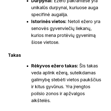
Durpynai:
Ežero pakrantėse yra
unikalūs durpynai, kuriuose auga
specifinė augalija.
Istorinės vietos:
Netoli ežero yra
senovės gyvenviečių liekanų,
kurios mena protėvių gyvenimą
šiose vietose.
Takas
Rėkyvos ežero takas:
Šis takas
veda aplink ežerą, suteikdamas
galimybę stebėti vietos paukščius
ir kitus gyvūnus. Yra įrengtos
poilsio zonos ir apžvalgos
aikštelės.