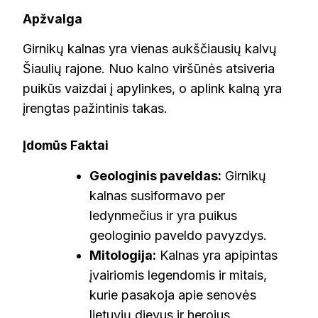
Apžvalga
Girnikų kalnas yra vienas aukščiausių kalvų
Šiaulių rajone. Nuo kalno viršūnės atsiveria
puikūs vaizdai į apylinkes, o aplink kalną yra
įrengtas pažintinis takas.
Įdomūs Faktai
Geologinis paveldas:
Girnikų
kalnas susiformavo per
ledynmečius ir yra puikus
geologinio paveldo pavyzdys.
Mitologija:
Kalnas yra apipintas
įvairiomis legendomis ir mitais,
kurie pasakoja apie senovės
lietuvių dievus ir herojus.