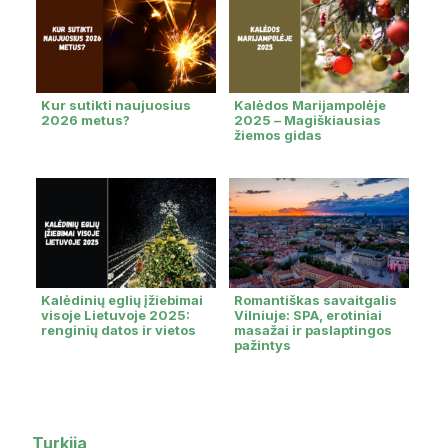
Kur sutikti naujuosius
Kalėdos Marijampolėje
2026 metus?
2025 – Magiškiausias
žiemos gidas
Kalėdinių eglių įžiebimai
Romantiškas savaitgalis
visoje Lietuvoje 2025:
Vilniuje: SPA, erotiniai
renginių datos ir vietos
masažai ir paslaptingos
pažintys
Turkija