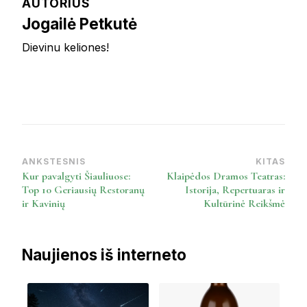
AUTORIUS
Jogailė Petkutė
Dievinu keliones!
ANKSTESNIS
KITAS
Post
Kur pavalgyti Šiauliuose:
Klaipėdos Dramos Teatras:
Navigation
Top 10 Geriausių Restoranų
Istorija, Repertuaras ir
ir Kavinių
Kultūrinė Reikšmė
Naujienos iš interneto