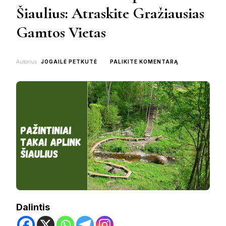
Šiaulius: Atraskite Gražiausias
Gamtos Vietas
ON
Autorius
JOGAILĖ PETKUTĖ
PALIKITE KOMENTARĄ
PAŽINTINIAI
TAKAI
APLINK
ŠIAULIUS:
ATRASKITE
GRAŽIAUSIAS
GAMTOS
VIETAS
Dalintis