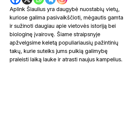
Aplink Šiaulius yra daugybė nuostabių vietų,
kuriose galima pasivaikščioti, mėgautis gamta
ir sužinoti daugiau apie vietovės istoriją bei
biologinę įvairovę. Šiame straipsnyje
apžvelgsime keletą populiariausių pažintinių
takų, kurie suteiks jums puikią galimybę
praleisti laiką lauke ir atrasti naujus kampelius.