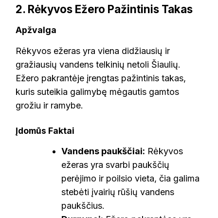
2. Rėkyvos Ežero Pažintinis Takas
Apžvalga
Rėkyvos ežeras yra viena didžiausių ir
gražiausių vandens telkinių netoli Šiaulių.
Ežero pakrantėje įrengtas pažintinis takas,
kuris suteikia galimybę mėgautis gamtos
grožiu ir ramybe.
Įdomūs Faktai
Vandens paukščiai:
Rėkyvos
ežeras yra svarbi paukščių
perėjimo ir poilsio vieta, čia galima
stebėti įvairių rūšių vandens
paukščius.