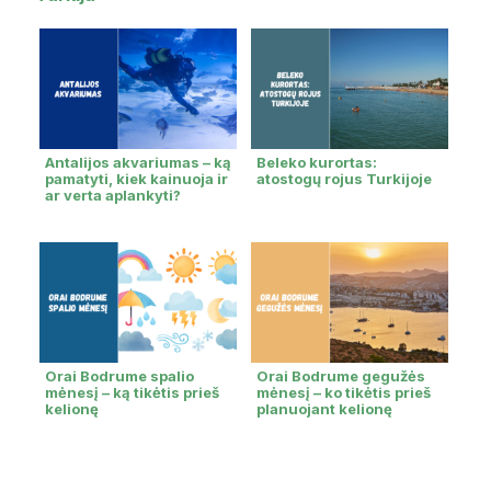
Antalijos akvariumas – ką
Beleko kurortas:
pamatyti, kiek kainuoja ir
atostogų rojus Turkijoje
ar verta aplankyti?
Orai Bodrume spalio
Orai Bodrume gegužės
mėnesį – ką tikėtis prieš
mėnesį – ko tikėtis prieš
kelionę
planuojant kelionę