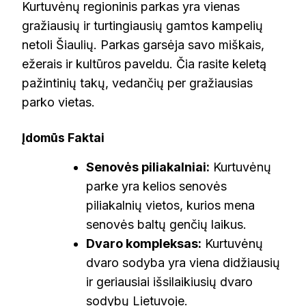
Kurtuvėnų regioninis parkas yra vienas
gražiausių ir turtingiausių gamtos kampelių
netoli Šiaulių. Parkas garsėja savo miškais,
ežerais ir kultūros paveldu. Čia rasite keletą
pažintinių takų, vedančių per gražiausias
parko vietas.
Įdomūs Faktai
Senovės piliakalniai:
Kurtuvėnų
parke yra kelios senovės
piliakalnių vietos, kurios mena
senovės baltų genčių laikus.
Dvaro kompleksas:
Kurtuvėnų
dvaro sodyba yra viena didžiausių
ir geriausiai išsilaikiusių dvaro
sodybų Lietuvoje.