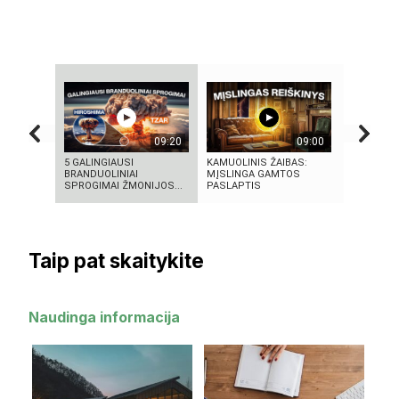
09:20
09:00
5 GALINGIAUSI
KAMUOLINIS ŽAIBAS:
ROSVELO A
BRANDUOLINIAI
MĮSLINGA GAMTOS
ISTORIJA:
SPROGIMAI ŽMONIJOS...
PASLAPTIS
1947-AISIA
Taip pat skaitykite
Naudinga informacija