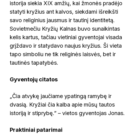
istorija siekia XIX amžių, kai žmonės pradėjo
statyti kryžius ant kalvos, siekdami išreikšti
savo religinius jausmus ir tautinį identitetą.
Sovietmečiu Kryžių Kalnas buvo sunaikintas
kelis kartus, tačiau vietiniai gyventojai visada
grįždavo ir statydavo naujus kryžius. Ši vieta
tapo simboliu ne tik religinės laisvės, bet ir
tautinės tapatybės.
Gyventojų citatos
„Čia atvykę jaučiame ypatingą ramybę ir
dvasią. Kryžiai čia kalba apie mūsų tautos
istoriją ir stiprybę.” – vietos gyventojas Jonas.
Praktiniai patarimai