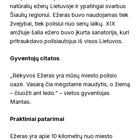
natūralių ežerų Lietuvoje ir ypatingai svarbus
Šiaulių regionui. Ežeras buvo naudojamas tiek
žvejybai, tiek poilsiui nuo senų laikų. XIX
amžiuje šalia ežero buvo įkurta sanatorija, kuri
pritraukdavo poilsiautojus iš visos Lietuvos.
Gyventojų citatos
„Rėkyvos Ežeras yra mūsų miesto poilsio
oazė. Vasarą čia mėgstame maudytis, o žiemą
– čiuožti ant ledo.” – vietos gyventojas
Mantas.
Praktiniai patarimai
Ežeras yra apie 10 kilometrų nuo miesto