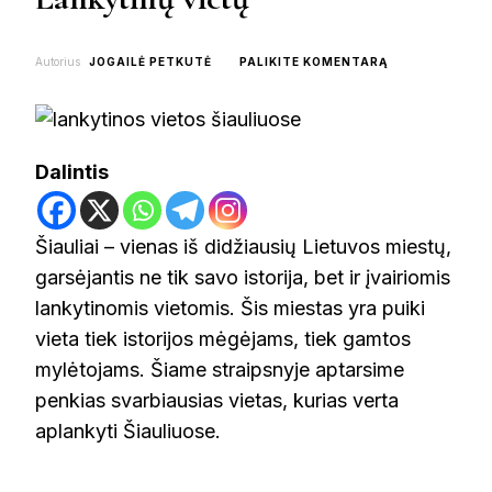
ON
Autorius
JOGAILĖ PETKUTĖ
PALIKITE KOMENTARĄ
KĄ
PAMATYTI
ŠIAULIUOSE:
TOP
10
Dalintis
LANKYTINŲ
VIETŲ
Šiauliai – vienas iš didžiausių Lietuvos miestų,
garsėjantis ne tik savo istorija, bet ir įvairiomis
lankytinomis vietomis. Šis miestas yra puiki
vieta tiek istorijos mėgėjams, tiek gamtos
mylėtojams. Šiame straipsnyje aptarsime
penkias svarbiausias vietas, kurias verta
aplankyti Šiauliuose.