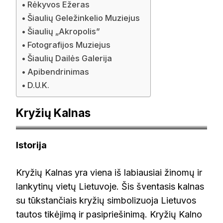
Rėkyvos Ežeras
Šiaulių Geležinkelio Muziejus
Šiaulių „Akropolis”
Fotografijos Muziejus
Šiaulių Dailės Galerija
Apibendrinimas
D.U.K.
Kryžių Kalnas
expresstravel.lt
Istorija
Kryžių Kalnas yra viena iš labiausiai žinomų ir
lankytinų vietų Lietuvoje. Šis šventasis kalnas
su tūkstančiais kryžių simbolizuoja Lietuvos
tautos tikėjimą ir pasipriešinimą. Kryžių Kalno