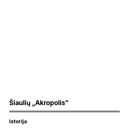
Šiaulių „Akropolis”
vestaconsulting.lt
Istorija