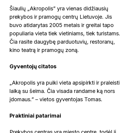
Šiaulių „Akropolis” yra vienas didžiausių
prekybos ir pramogų centrų Lietuvoje. Jis
buvo atidarytas 2005 metais ir greitai tapo
populiaria vieta tiek vietiniams, tiek turistams.
Čia rasite daugybę parduotuvių, restoranų,
kino teatrą ir pramogų zoną.
Gyventojų citatos
„Akropolis yra puiki vieta apsipirkti ir praleisti
laiką su šeima. Čia visada randame ką nors
įdomaus.” – vietos gyventojas Tomas.
Praktiniai patarimai
Prekybos centras yra miesto centre, todėl jį