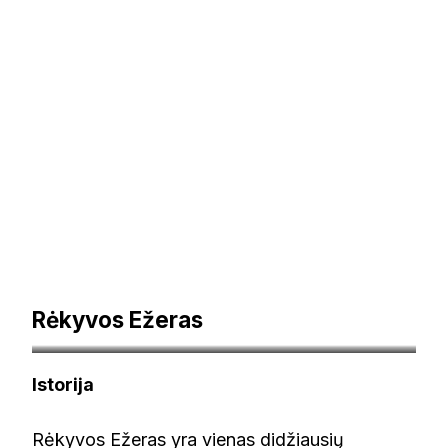
Rėkyvos Ežeras
Autorius Mindaugas Macaitis – Mano darbas, CC BY-SA
Istorija
3.0, https://commons.wikimedia.org/w/index.php?
curid=30406658
Rėkyvos Ežeras yra vienas didžiausių