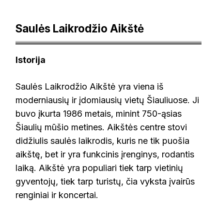
Saulės Laikrodžio Aikštė
Autorius Karolisliugas – Mano darbas, CC BY-SA 4.0,
Istorija
https://commons.wikimedia.org/w/index.php?
curid=45695749
Saulės Laikrodžio Aikštė yra viena iš
moderniausių ir įdomiausių vietų Šiauliuose. Ji
buvo įkurta 1986 metais, minint 750-ąsias
Šiaulių mūšio metines. Aikštės centre stovi
didžiulis saulės laikrodis, kuris ne tik puošia
aikštę, bet ir yra funkcinis įrenginys, rodantis
laiką. Aikštė yra populiari tiek tarp vietinių
gyventojų, tiek tarp turistų, čia vyksta įvairūs
renginiai ir koncertai.