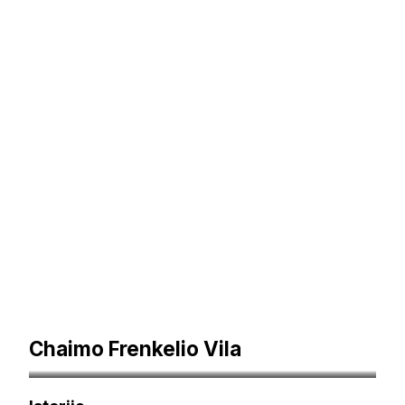
Chaimo Frenkelio Vila
Autorius Edgarass iš lietuvių kalbos Vikipedija – Perkelta iš