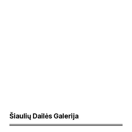
Šiaulių Dailės Galerija
draugiskigyvunams.lt