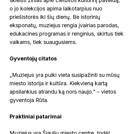
skleisti žinias apie Lietuvos kultūrinį paveldą,
o jo kolekcijos apima laikotarpius nuo
priešistorės iki šių dienų. Be istorinių
eksponatų, muziejus rengia įvairias parodas,
edukacines programas ir renginius, skirtus tiek
vaikams, tiek suaugusiems.
Gyventojų citatos
„Muziejus yra puiki vieta susipažinti su mūsų
miesto istorija ir kultūra. Kiekvieną kartą
apsilankius atrandu ką nors naujo.” – vietos
gyventoja Rūta.
Praktiniai patarimai
Muziejus yra Šiaulių miesto centre, todėl