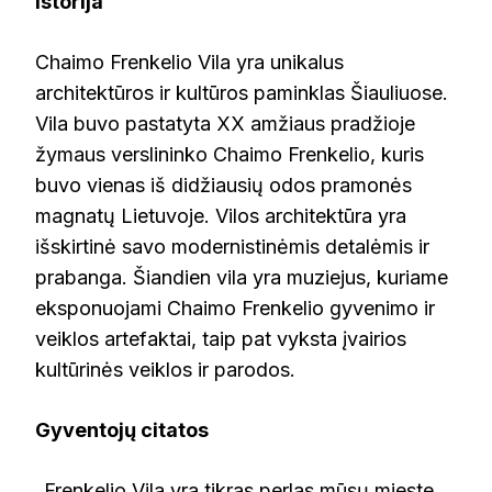
Istorija
lt.wikipedia į Vikiteką by Hugo.arg naudojant
CommonsHelper., GFDL,
Chaimo Frenkelio Vila yra unikalus
https://commons.wikimedia.org/w/index.php?
architektūros ir kultūros paminklas Šiauliuose.
curid=9992551
Vila buvo pastatyta XX amžiaus pradžioje
žymaus verslininko Chaimo Frenkelio, kuris
buvo vienas iš didžiausių odos pramonės
magnatų Lietuvoje. Vilos architektūra yra
išskirtinė savo modernistinėmis detalėmis ir
prabanga. Šiandien vila yra muziejus, kuriame
eksponuojami Chaimo Frenkelio gyvenimo ir
veiklos artefaktai, taip pat vyksta įvairios
kultūrinės veiklos ir parodos.
Gyventojų citatos
„Frenkelio Vila yra tikras perlas mūsų mieste.