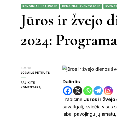
RENGINIAI LIETUVOJE
RENGINIAI ŠVENTOJOJE
ŠVENT
JONIŠKIS
Jūros ir žvejo 
KAUNAS
2024: Programa
KRETINGA
MOLĖTAI
Autorius
JOGAILĖ PETKUTĖ
Dalintis
PALIKITE
ON
KOMENTARĄ
PANEVĖŽY
JŪROS
IR
Tradicinė
Jūros ir žvejo
ŽVEJO
RASEINIAI
savaitgalį, kviečia visus 
DIENOS
ŠVENTOJOJE
labai pavojingu jų amatu, 
2024: