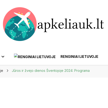
RENGINIAI LIETUVOJE
oje
Jūros ir žvejo dienos Šventojoje 2024: Programa
ANYKŠČIAI
BIRŠTONAS
AFRIKA
EUROPA
AI
GARGŽDAI
IGNALINA
IZRAELIS
BELGIJA