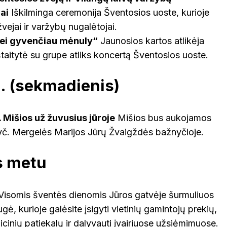
ai
Iškilminga ceremonija Šventosios uoste, kurioje
vejai ir varžybų nugalėtojai.
Jei gyvenčiau mėnuly“
Jaunosios kartos atlikėja
taitytė su grupe atliks koncertą Šventosios uoste.
. (sekmadienis)
. Mišios už žuvusius jūroje
Mišios bus aukojamos
č. Mergelės Marijos Jūrų Žvaigždės bažnyčioje.
s metu
isomis šventės dienomis Jūros gatvėje šurmuliuos
ė, kurioje galėsite įsigyti vietinių gamintojų prekių,
icinių patiekalų ir dalyvauti įvairiuose užsiėmimuose.