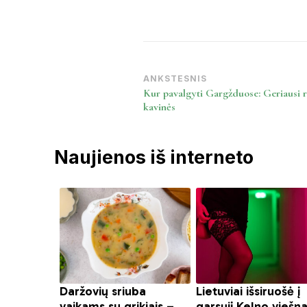
Post
ANKSTESNIS
Kur pavalgyti Gargžduose: Geriausi r
Navigation
kavinės
Naujienos iš interneto