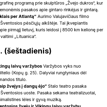
ografinę programą prie skulptūros „Žvejo dukros“, kur
emonėmis pasakos apie gintaro rinkėjus ir gintarą.
rklais per Atlantą“
Aurimo Valujavičiaus filmo
Šventosios pėsčiųjų aikštėje. Tai įkvepiantis
ie pirmąjį lietuvį, kuris leidosi į 8500 km kelionę per
 valtimi „Lituanica“.
. (šeštadienis)
kingų laivų varžybos
Varžybos vyks nuo
iltelio (Kopų g. 25). Dalyviai rungtyniaus dėl
mandos titulo.
aip žvejys į dangų ėjo“
Stalo teatro pasaka
Šventosios uoste. Pasaka sekama teatralizuotai,
imalistines lėles ir gyvą muziką.
entosios žvejų ir Vikingų laivų varžybų