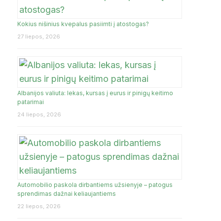
UKMERGĖ
Kokius nišinius kvepalus pasiimti į atostogas?
RIJA
TENERIFE
TURKIJA
27 liepos, 2026
ŽIEŽMARIAI
JA
Albanijos valiuta: lekas, kursas į eurus ir pinigų keitimo
patarimai
24 liepos, 2026
Automobilio paskola dirbantiems užsienyje – patogus
sprendimas dažnai keliaujantiems
22 liepos, 2026