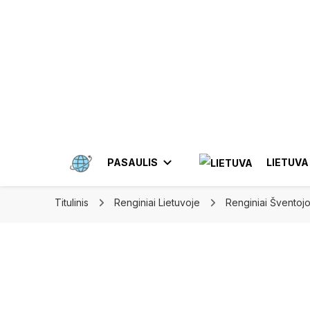
Apkeliauk.lt
PASAULIS
LIETUVA
Titulinis
Renginiai Lietuvoje
Renginiai Šventoj
AMERIKA
AZIJA
ALYTUS
ELEKTRĖN
MEKSIKA