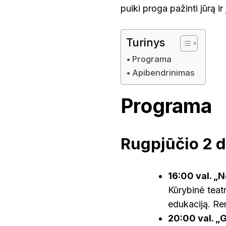
PROGRAMA
puiki proga pažinti jūrą ir
ŠVENTOJI
Turinys
UTENA
Programa
Apibendrinimas
Programa
Rugpjūčio 2 d
16:00 val. „
Kūrybinė teat
edukaciją. Re
20:00 val. „G