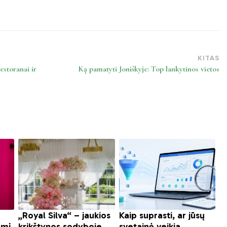
KITAS
estoranai ir
Ką pamatyti Joniškyje: Top lankytinos vietos