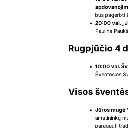
apdovanojim
bus pagerbti ž
20:00 val. „
Paulina Paukš
Rugpjūčio 4 d
10:00 val. Šv
Šventosios Šv
Visos šventė
Jūros mugė
V
amatininkų mug
paragauti trad