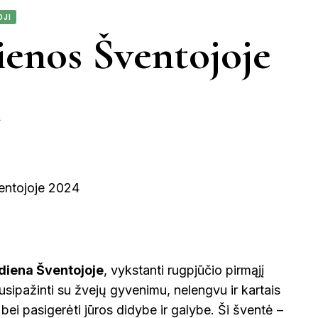
BRAZILIJA
INDONEZIJA
FILIPINAI
EGIPTAS
MAROKA
OJI
JUODKRANTĖ
JURBARKAS
dienos Šventojoje
KĖDAINIAI
KINIJA
KERNAVĖ
GRAIKIJA
JORDANIJA
MALAIZ
KUPIŠKIS
MARIJAMPOLĖ
LATVIJA
VIETNAMAS
NIDA
PAGĖGIAI
S
PASVALYS
PLUNGĖ
 diena Šventojoje
, vykstanti rugpjūčio pirmąjį
PRAN
susipažinti su žvejų gyvenimu, nelengvu ir kartais
ROKIŠKIS
ŠIAULIAI
bei pasigerėti jūros didybe ir galybe. Ši šventė –