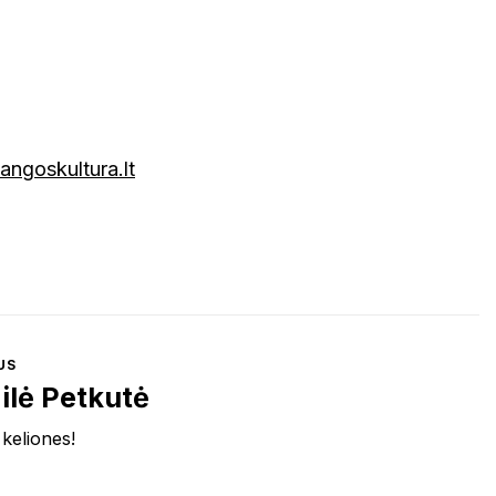
angoskultura.lt
US
ilė Petkutė
 keliones!