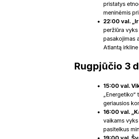
pristatys etn
meninėmis pri
22:00 val. „I
peržiūra vyks 
pasakojimas ap
Atlantą irkline
Rugpjūčio 3 d
15:00 val. Vi
„Energetiko“ t
geriausios ko
16:00 val. „K
vaikams vyks 
pasitelkus min
19:00 val. Šv