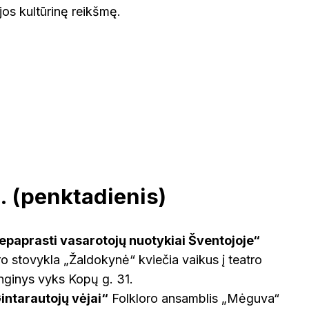
 jos kultūrinę reikšmę.
TAURAGĖ
TELŠIAI
ŠVEICA
VILNIUS
ZARASAI
VOKIETI
. (penktadienis)
Nepaprasti vasarotojų nuotykiai Šventojoje“
ro stovykla „Žaldokynė“ kviečia vaikus į teatro
nginys vyks Kopų g. 31.
intarautojų vėjai“
Folkloro ansamblis „Mėguva“