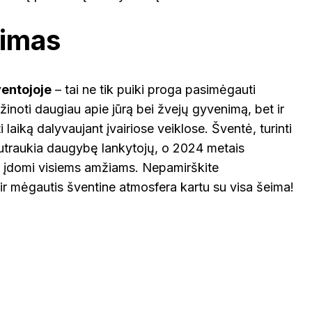
nimas
ventojoje
– tai ne tik puiki proga pasimėgauti
sužinoti daugiau apie jūrą bei žvejų gyvenimą, bet ir
i laiką dalyvaujant įvairiose veiklose. Šventė, turinti
 sutraukia daugybę lankytojų, o 2024 metais
r įdomi visiems amžiams. Nepamirškite
s ir mėgautis šventine atmosfera kartu su visa šeima!