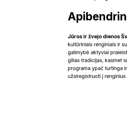
Apibendri
Jūros ir žvejo dienos Š
kultūriniais renginiais ir 
galimybė aktyviai praleist
gilias tradicijas, kasmet
programa ypač turtinga i
užsiregistruoti į renginiu