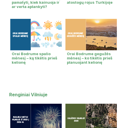
pamatyti, kiek kainuoja ir
atostogų rojus Turkijoje
ar verta aplankyti?
Orai Bodrume spalio
Orai Bodrume gegužės
mėnesį – ką tikėtis prieš
mėnesį – ko tikėtis prieš
kelionę
planuojant kelionę
Renginiai Vilniuje