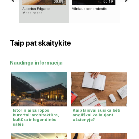
00:09
00:19
Autorius Edgaras
Vilniaus senamiestis
VIENINTEL
Mascinskas
KILMĖS N
ASTRONA
Taip pat skaitykite
Naudinga informacija
Istoriniai Europos
Kaip laisvai susikalbėti
kurortai: architektūra,
angliškai keliaujant
kultūra ir legendinės
užsienyje?
salės