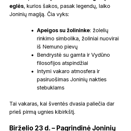
eglės
, kurios šakos, pasak legendų, laiko
Joninių magiją. Čia vyks:
Apeigos su žolininke
: žolelių
rinkimo simbolika, žoliniai nuovirai
iš Nemuno pievų
Bendrystė su gamta ir Vydūno
filosofijos atspindžiai
Intymi vakaro atmosfera ir
pasiruošimas Joninių nakties
stebuklams
Tai vakaras, kai šventės dvasia paliečia dar
prieš pirmą ugnies kibirkštį.
Birželio 23 d. – Pagrindinė Joninių