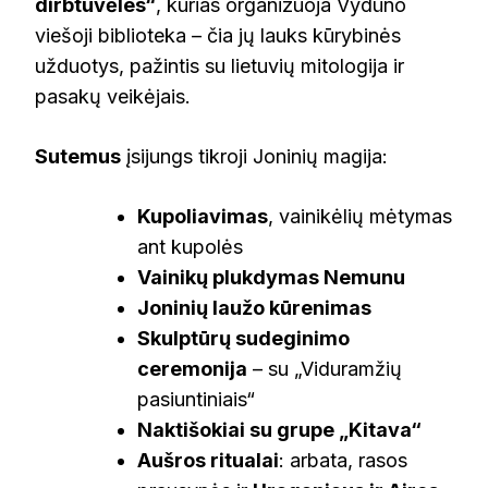
dirbtuvėles“
, kurias organizuoja Vydūno
viešoji biblioteka – čia jų lauks kūrybinės
užduotys, pažintis su lietuvių mitologija ir
pasakų veikėjais.
Sutemus
įsijungs tikroji Joninių magija:
Kupoliavimas
, vainikėlių mėtymas
ant kupolės
Vainikų plukdymas Nemunu
Joninių laužo kūrenimas
Skulptūrų sudeginimo
ceremonija
– su „Viduramžių
pasiuntiniais“
Naktišokiai su grupe „Kitava“
Aušros ritualai
: arbata, rasos