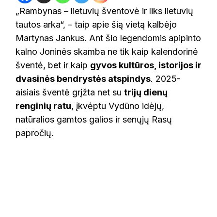
„Rambynas – lietuvių šventovė ir liks lietuvių
tautos arka“, – taip apie šią vietą kalbėjo
Martynas Jankus. Ant šio legendomis apipinto
kalno Joninės skamba ne tik kaip kalendorinė
šventė, bet ir kaip
gyvos kultūros, istorijos ir
dvasinės bendrystės atspindys
. 2025-
aisiais šventė grįžta net su
trijų dienų
renginių ratu
, įkvėptu Vydūno idėjų,
natūralios gamtos galios ir senųjų Rasų
papročių.