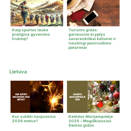
Kaip sportas lauke
Turizmo gidas:
prailgina gyvenimo
geriausios kryptys
trukmę?
savarankiškai kelionei ir
naudingi pasiruošimo
patarimai
Lietuva
Kur sutikti naujuosius
Kalėdos Marijampolėje
2026 metus?
2025 – Magiškiausias
žiemos gidas