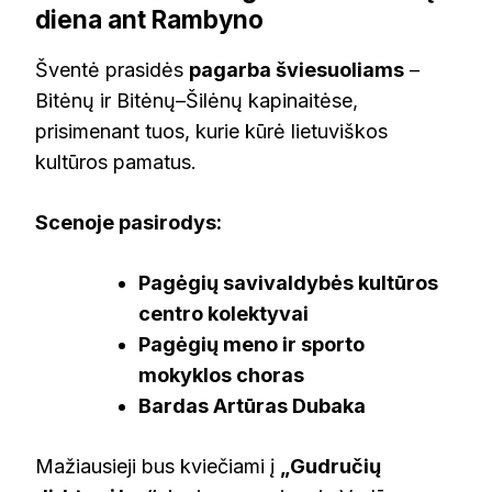
diena ant Rambyno
Šventė prasidės
pagarba šviesuoliams
–
Bitėnų ir Bitėnų–Šilėnų kapinaitėse,
prisimenant tuos, kurie kūrė lietuviškos
kultūros pamatus.
Scenoje pasirodys:
Pagėgių savivaldybės kultūros
centro kolektyvai
Pagėgių meno ir sporto
mokyklos choras
Bardas Artūras Dubaka
Mažiausieji bus kviečiami į
„Gudručių