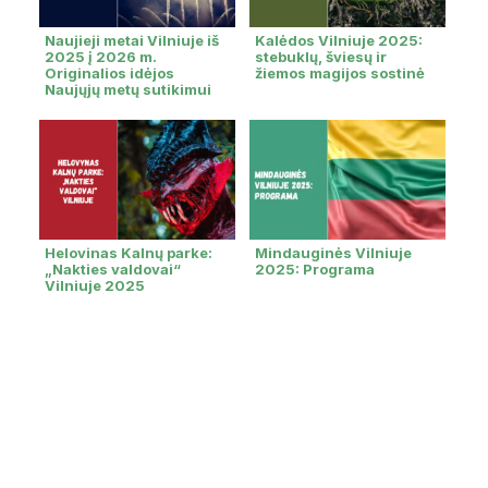
Naujieji metai Vilniuje iš
Kalėdos Vilniuje 2025:
2025 į 2026 m.
stebuklų, šviesų ir
Originalios idėjos
žiemos magijos sostinė
Naujųjų metų sutikimui
Helovinas Kalnų parke:
Mindauginės Vilniuje
„Nakties valdovai“
2025: Programa
Vilniuje 2025