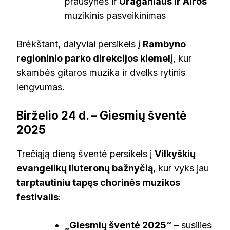
prausynės ir
Uraganiaus ir Airos
muzikinis pasveikinimas
Brėkštant, dalyviai persikels į
Rambyno
regioninio parko direkcijos kiemelį
, kur
skambės gitaros muzika ir dvelks rytinis
lengvumas.
Birželio 24 d. – Giesmių šventė
2025
Trečiąją dieną šventė persikels į
Vilkyškių
evangelikų liuteronų bažnyčią
, kur vyks jau
tarptautiniu tapęs chorinės muzikos
festivalis
:
„Giesmių šventė 2025“
– susilies