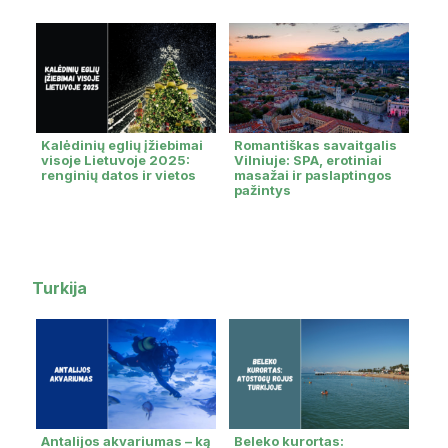
Kalėdinių eglių įžiebimai
Romantiškas savaitgalis
visoje Lietuvoje 2025:
Vilniuje: SPA, erotiniai
renginių datos ir vietos
masažai ir paslaptingos
pažintys
Turkija
Antalijos akvariumas – ką
Beleko kurortas: