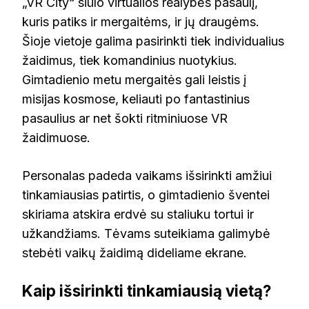
„VR City“ siūlo virtualios realybės pasaulį,
kuris patiks ir mergaitėms, ir jų draugėms.
Šioje vietoje galima pasirinkti tiek individualius
žaidimus, tiek komandinius nuotykius.
Gimtadienio metu mergaitės gali leistis į
misijas kosmose, keliauti po fantastinius
pasaulius ar net šokti ritminiuose VR
žaidimuose.
Personalas padeda vaikams išsirinkti amžiui
tinkamiausias patirtis, o gimtadienio šventei
skiriama atskira erdvė su staliuku tortui ir
užkandžiams. Tėvams suteikiama galimybė
stebėti vaikų žaidimą dideliame ekrane.
Kaip išsirinkti tinkamiausią vietą?