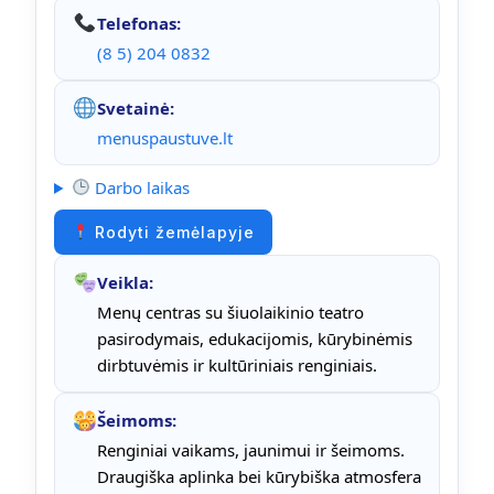
Telefonas:
(8 5) 204 0832
Svetainė:
menuspaustuve.lt
Darbo laikas
Rodyti žemėlapyje
Veikla:
Menų centras su šiuolaikinio teatro
pasirodymais, edukacijomis, kūrybinėmis
dirbtuvėmis ir kultūriniais renginiais.
Šeimoms:
Renginiai vaikams, jaunimui ir šeimoms.
Draugiška aplinka bei kūrybiška atmosfera