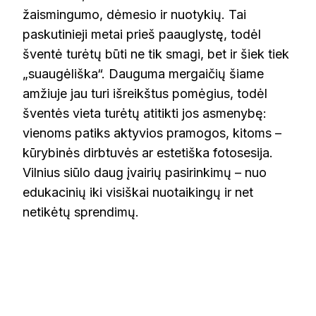
žaismingumo, dėmesio ir nuotykių. Tai
paskutinieji metai prieš paauglystę, todėl
šventė turėtų būti ne tik smagi, bet ir šiek tiek
„suaugėliška“. Dauguma mergaičių šiame
amžiuje jau turi išreikštus pomėgius, todėl
šventės vieta turėtų atitikti jos asmenybę:
vienoms patiks aktyvios pramogos, kitoms –
kūrybinės dirbtuvės ar estetiška fotosesija.
Vilnius siūlo daug įvairių pasirinkimų – nuo
edukacinių iki visiškai nuotaikingų ir net
netikėtų sprendimų.