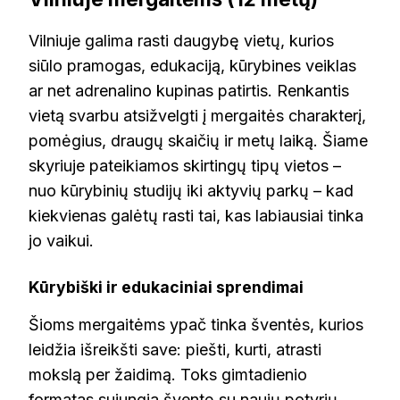
Vilniuje galima rasti daugybę vietų, kurios
siūlo pramogas, edukaciją, kūrybines veiklas
ar net adrenalino kupinas patirtis. Renkantis
vietą svarbu atsižvelgti į mergaitės charakterį,
pomėgius, draugų skaičių ir metų laiką. Šiame
skyriuje pateikiamos skirtingų tipų vietos –
nuo kūrybinių studijų iki aktyvių parkų – kad
kiekvienas galėtų rasti tai, kas labiausiai tinka
jo vaikui.
Kūrybiški ir edukaciniai sprendimai
Šioms mergaitėms ypač tinka šventės, kurios
leidžia išreikšti save: piešti, kurti, atrasti
mokslą per žaidimą. Toks gimtadienio
formatas sujungia šventę su naujų potyrių