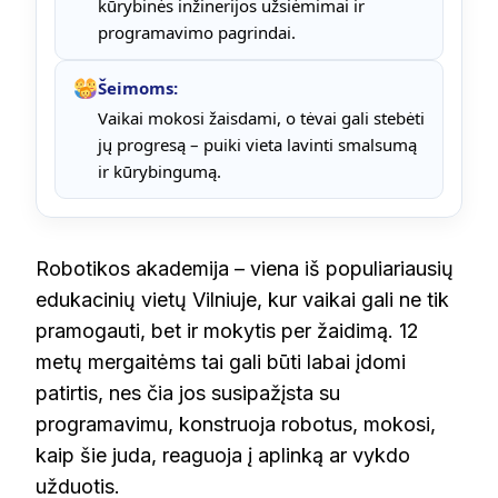
kūrybinės inžinerijos užsiėmimai ir
programavimo pagrindai.
Šeimoms:
Vaikai mokosi žaisdami, o tėvai gali stebėti
jų progresą – puiki vieta lavinti smalsumą
ir kūrybingumą.
Robotikos akademija – viena iš populiariausių
edukacinių vietų Vilniuje, kur vaikai gali ne tik
pramogauti, bet ir mokytis per žaidimą. 12
metų mergaitėms tai gali būti labai įdomi
patirtis, nes čia jos susipažįsta su
programavimu, konstruoja robotus, mokosi,
kaip šie juda, reaguoja į aplinką ar vykdo
užduotis.