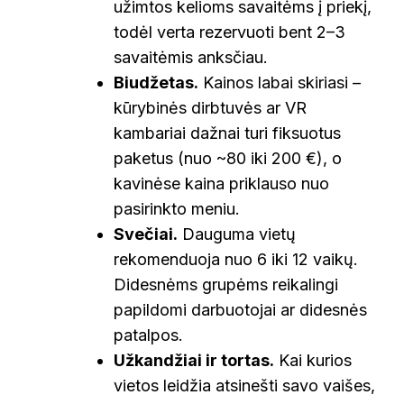
užimtos kelioms savaitėms į priekį,
todėl verta rezervuoti bent 2–3
savaitėmis anksčiau.
Biudžetas.
Kainos labai skiriasi –
kūrybinės dirbtuvės ar VR
kambariai dažnai turi fiksuotus
paketus (nuo ~80 iki 200 €), o
kavinėse kaina priklauso nuo
pasirinkto meniu.
Svečiai.
Dauguma vietų
rekomenduoja nuo 6 iki 12 vaikų.
Didesnėms grupėms reikalingi
papildomi darbuotojai ar didesnės
patalpos.
Užkandžiai ir tortas.
Kai kurios
vietos leidžia atsinešti savo vaišes,