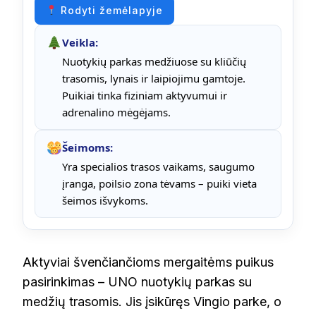
Rodyti žemėlapyje
Veikla:
Nuotykių parkas medžiuose su kliūčių
trasomis, lynais ir laipiojimu gamtoje.
Puikiai tinka fiziniam aktyvumui ir
adrenalino mėgėjams.
Šeimoms:
Yra specialios trasos vaikams, saugumo
įranga, poilsio zona tėvams – puiki vieta
šeimos išvykoms.
Aktyviai švenčiančioms mergaitėms puikus
pasirinkimas – UNO nuotykių parkas su
medžių trasomis. Jis įsikūręs Vingio parke, o