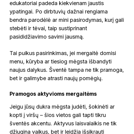
edukatoriai padeda kiekvienam jaustis
ypatingai. Po dirbtuvių dažnai rengiama
bendra parodėlė ar mini pasirodymas, kurį gali
stebėti ir tėvai, taip sustiprinant
pasididžiavimo savimi jausmą.
Tai puikus pasirinkimas, jei mergaitė domisi
menu, kūryba ar tiesiog mėgsta išbandyti
naujus dalykus. Šventė tampa ne tik pramoga,
bet ir galimybe atrasti naujų pomėgių.
Pramogos aktyvioms mergaitėms
Jeigu jūsų dukra mėgsta judėti, šokinėti ar
kopti į viršų – šios vietos gali tapti tikru
šventės akcentu. Aktyvus laisvalaikis ne tik
džiugina vaikus, bet ir leidžia išsikrauti