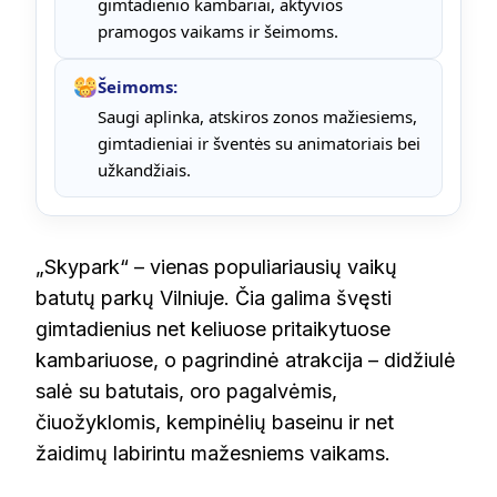
gimtadienio kambariai, aktyvios
pramogos vaikams ir šeimoms.
Šeimoms:
Saugi aplinka, atskiros zonos mažiesiems,
gimtadieniai ir šventės su animatoriais bei
užkandžiais.
„Skypark“ – vienas populiariausių vaikų
batutų parkų Vilniuje. Čia galima švęsti
gimtadienius net keliuose pritaikytuose
kambariuose, o pagrindinė atrakcija – didžiulė
salė su batutais, oro pagalvėmis,
čiuožyklomis, kempinėlių baseinu ir net
žaidimų labirintu mažesniems vaikams.