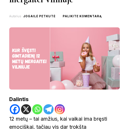
ON
Autorius
JOGAILĖ PETKUTĖ
PALIKITE KOMENTARĄ
KUR
ŠVĘSTI
GIMTADIENĮ
12
METŲ
MERGAITEI
VILNIUJE
Dalintis
12 metų – tai amžius, kai vaikai ima bręsti
emociškai, tačiau vis dar trokšta