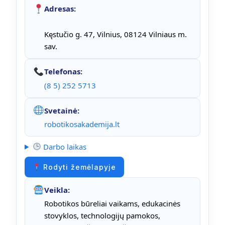
Adresas:
Kęstučio g. 47, Vilnius, 08124 Vilniaus m.
sav.
Telefonas:
(8 5) 252 5713
Svetainė:
robotikosakademija.lt
Darbo laikas
Rodyti žemėlapyje
Veikla:
Robotikos būreliai vaikams, edukacinės
stovyklos, technologijų pamokos,