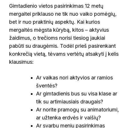
Gimtadienio vietos pasirinkimas 12 metų
mergaitei priklauso ne tik nuo vaiko pomėgių,
bet ir nuo praktinių aspektų. Kai kurios
mergaitės mėgsta kūrybą, kitos – aktyvius
žaidimus, o trečioms norisi tiesiog jaukiai
pabūti su draugėmis. Todėl prieš pasirenkant
konkrečią vietą, tėvams vertėtų atsakyti į kelis
klausimus:
Ar vaikas nori aktyvios ar ramios
šventės?
Ar gimtadienis bus su visa klase ar
tik su artimiausiais draugais?
Ar norite pramogų su animatoriumi,
ar užtenka erdvės ir vaišių?
Ar svarbu meniu pasirinkimas