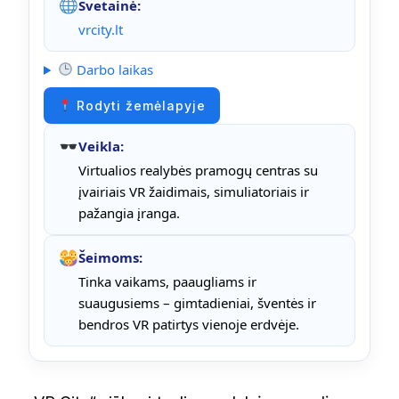
Svetainė:
vrcity.lt
Darbo laikas
Rodyti žemėlapyje
Veikla:
Virtualios realybės pramogų centras su
įvairiais VR žaidimais, simuliatoriais ir
pažangia įranga.
Šeimoms:
Tinka vaikams, paaugliams ir
suaugusiems – gimtadieniai, šventės ir
bendros VR patirtys vienoje erdvėje.