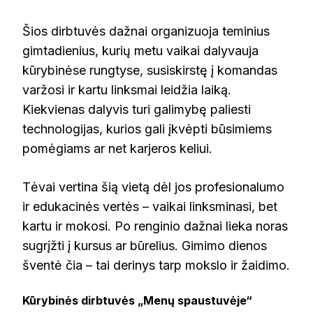
Šios dirbtuvės dažnai organizuoja teminius
gimtadienius, kurių metu vaikai dalyvauja
kūrybinėse rungtyse, susiskirstę į komandas
varžosi ir kartu linksmai leidžia laiką.
Kiekvienas dalyvis turi galimybę paliesti
technologijas, kurios gali įkvėpti būsimiems
pomėgiams ar net karjeros keliui.
Tėvai vertina šią vietą dėl jos profesionalumo
ir edukacinės vertės – vaikai linksminasi, bet
kartu ir mokosi. Po renginio dažnai lieka noras
sugrįžti į kursus ar būrelius. Gimimo dienos
šventė čia – tai derinys tarp mokslo ir žaidimo.
Kūrybinės dirbtuvės „Menų spaustuvėje“