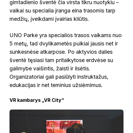
gimtadienio šventė čia virsta tikru nuotykiu –
vaikai su specialia įranga eina trasomis tarp
medžių, įveikdami įvairias kliūtis.
UNO Parke yra specialios trasos vaikams nuo
5 metų, tad dvylikametės puikiai jausis net ir
sunkesnėse atkarpose. Po aktyvios dalies
šventė tęsiasi tam pritaikytose erdvėse su
galimybe vaišintis, žaisti ir ilsėtis.
Organizatoriai gali pasiūlyti instruktažus,
edukacijas ir net teminius užsiėmimus.
VR kambarys „VR City“