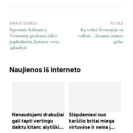
ANKSTESNIS
KITAS
Post
Egzotinės kelionės į
Ką veikti Šventojoje su
Navigation
Vietnamą: gražiausi šalies
vaikais – išsamus šeimos
paplūdimiai, kuriuos verta
gidas
aplankyti
Naujienos iš interneto