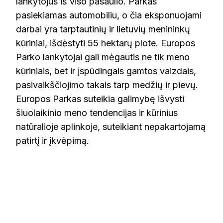
lankytojus iš viso pasaulio. Parkas
pasiekiamas automobiliu, o čia eksponuojami
darbai yra tarptautinių ir lietuvių menininkų
kūriniai, išdėstyti 55 hektarų plote. Europos
Parko lankytojai gali mėgautis ne tik meno
kūriniais, bet ir įspūdingais gamtos vaizdais,
pasivaikščiojimo takais tarp medžių ir pievų.
Europos Parkas suteikia galimybę išvysti
šiuolaikinio meno tendencijas ir kūrinius
natūralioje aplinkoje, suteikiant nepakartojamą
patirtį ir įkvėpimą.