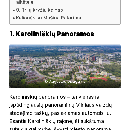
aikštelė
9. Trijų kryžių kalnas
Kelionės su Mašina Patarimai:
1.
Karoliniškių Panoramos
© Augustas Didžgalvis
Karoliniškių panoramos – tai vienas iš
įspūdingiausių panoraminių Vilniaus vaizdų
stebėjimo taškų, pasiekiamas automobiliu.
Esantis Karoliniškių rajone, ši aukštuma
suteikia galimybę išvysti miesto panoramą