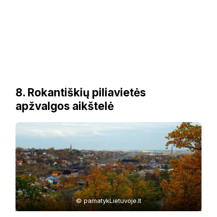
8. Rokantiškių piliavietės
apžvalgos aikštelė
© pamatykLietuvoje.lt