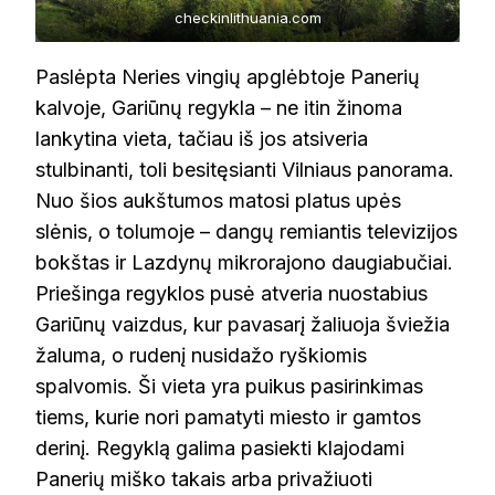
checkinlithuania.com
Paslėpta Neries vingių apglėbtoje Panerių
kalvoje, Gariūnų regykla – ne itin žinoma
lankytina vieta, tačiau iš jos atsiveria
stulbinanti, toli besitęsianti Vilniaus panorama.
Nuo šios aukštumos matosi platus upės
slėnis, o tolumoje – dangų remiantis televizijos
bokštas ir Lazdynų mikrorajono daugiabučiai.
Priešinga regyklos pusė atveria nuostabius
Gariūnų vaizdus, kur pavasarį žaliuoja šviežia
žaluma, o rudenį nusidažo ryškiomis
spalvomis. Ši vieta yra puikus pasirinkimas
tiems, kurie nori pamatyti miesto ir gamtos
derinį. Regyklą galima pasiekti klajodami
Panerių miško takais arba privažiuoti