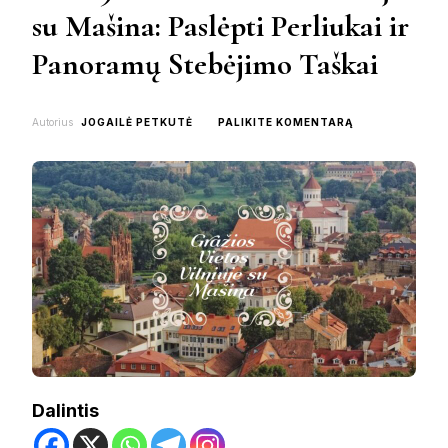
su Mašina: Paslėpti Perliukai ir
Panoramų Stebėjimo Taškai
ON
Autorius
JOGAILĖ PETKUTĖ
PALIKITE KOMENTARĄ
TOP
9
GRAŽIOS
VIETOS
VILNIUJE
SU
MAŠINA:
PASLĖPTI
PERLIUKAI
IR
PANORAMŲ
STEBĖJIMO
TAŠKAI
Dalintis