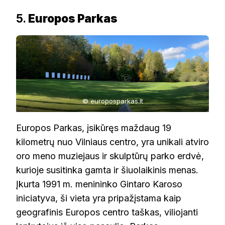
5.
Europos Parkas
© europosparkas.lt
Europos Parkas, įsikūręs maždaug 19
kilometrų nuo Vilniaus centro, yra unikali atviro
oro meno muziejaus ir skulptūrų parko erdvė,
kurioje susitinka gamta ir šiuolaikinis menas.
Įkurta 1991 m. menininko Gintaro Karoso
iniciatyva, ši vieta yra pripažįstama kaip
geografinis Europos centro taškas, viliojanti