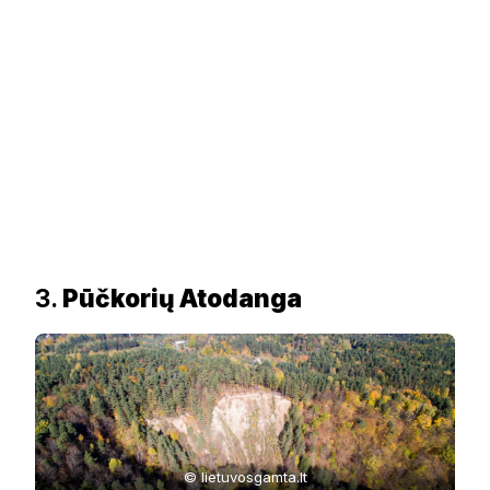
3.
Pūčkorių Atodanga
© lietuvosgamta.lt