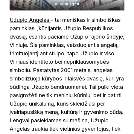
© vilniusgo.lt
Užupio Angelas
– tai meniškas ir simboliškas
paminklas, įkūnijantis Užupio Respublikos
dvasią, esantis pačiame Užupio rajono širdyje,
Vilniuje. Šis paminklas, vaizduojantis angelą,
trimituojantį ant stulpo, tapo Užupio ir viso
Vilniaus identiteto bei nepriklausomybės
simboliu. Pastatytas 2001 metais, angelas
simbolizuoja kūrybos ir laisvės dvasią, kuri yra
būdinga Užupio bendruomenei. Tai puiki vieta
pasigrožėti ne tik meniniu kūriniu, bet ir patirti
Užupio unikalumą, kuris skleidžiasi per
įvairiapusišką meną, kultūrą ir gyvenimo būdą.
Lengvai pasiekiamas su mašina, Užupio
Angelas traukia tiek vietinius gyventojus, tiek