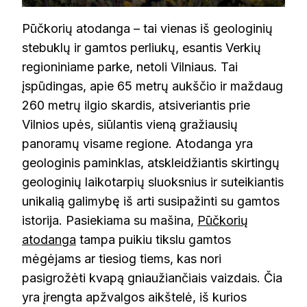
Pūčkorių atodanga – tai vienas iš geologinių
stebuklų ir gamtos perliukų, esantis Verkių
regioniniame parke, netoli Vilniaus. Tai
įspūdingas, apie 65 metrų aukščio ir maždaug
260 metrų ilgio skardis, atsiveriantis prie
Vilnios upės, siūlantis vieną gražiausių
panoramų visame regione. Atodanga yra
geologinis paminklas, atskleidžiantis skirtingų
geologinių laikotarpių sluoksnius ir suteikiantis
unikalią galimybę iš arti susipažinti su gamtos
istorija. Pasiekiama su mašina,
Pūčkorių
atodanga
tampa puikiu tikslu gamtos
mėgėjams ar tiesiog tiems, kas nori
pasigrožėti kvapą gniaužiančiais vaizdais. Čia
yra įrengta apžvalgos aikštelė, iš kurios