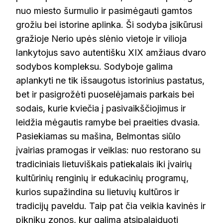
nuo miesto šurmulio ir pasimėgauti gamtos
grožiu bei istorine aplinka. Ši sodyba įsikūrusi
gražioje Nerio upės slėnio vietoje ir vilioja
lankytojus savo autentišku XIX amžiaus dvaro
sodybos kompleksu. Sodyboje galima
aplankyti ne tik išsaugotus istorinius pastatus,
bet ir pasigrožėti puoselėjamais parkais bei
sodais, kurie kviečia į pasivaikščiojimus ir
leidžia mėgautis ramybe bei praeities dvasia.
Pasiekiamas su mašina, Belmontas siūlo
įvairias pramogas ir veiklas: nuo restorano su
tradiciniais lietuviškais patiekalais iki įvairių
kultūrinių renginių ir edukacinių programų,
kurios supažindina su lietuvių kultūros ir
tradicijų paveldu. Taip pat čia veikia kavinės ir
piknikų zonos, kur galima atsipalaiduoti