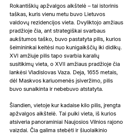
Rokantiškių apžvalgos aikštelė – tai istorinis
taškas, kuris vienu metu buvo Lietuvos
valdovų rezidencijos vieta. Dvyliktojo amžiaus
pradžioje čia, ant strategiškai svarbaus
aukštumos taško, buvo pastatyta pilis, kurios
šeimininkai keitėsi nuo kunigaikščių iki didikų.
XVI amžiuje pilis tapo svarbia karalių
susitikimų vieta, o XVII amžiaus pradžioje čia
lankėsi Vladislovas Vaza. Deja, 1655 metais,
dėl Maskvos kariuomenės įsiveržimo, pilis
buvo sunaikinta ir nebebuvo atstatyta.
Šiandien, vietoje kur kadaise kilo pilis, įrengta
apžvalgos aikštelė. Tai puiki vieta, iš kurios
atsiveria panoraminiai Naujosios Vilnios rajono
vaizdai. Čia galima stebėti ir šiuolaikinio