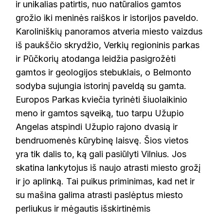
ir unikalias patirtis, nuo natūralios gamtos
grožio iki meninės raiškos ir istorijos paveldo.
Karoliniškių panoramos atveria miesto vaizdus
iš paukščio skrydžio, Verkių regioninis parkas
ir Pūčkorių atodanga leidžia pasigrožėti
gamtos ir geologijos stebuklais, o Belmonto
sodyba sujungia istorinį paveldą su gamta.
Europos Parkas kviečia tyrinėti šiuolaikinio
meno ir gamtos sąveiką, tuo tarpu Užupio
Angelas atspindi Užupio rajono dvasią ir
bendruomenės kūrybinę laisvę. Šios vietos
yra tik dalis to, ką gali pasiūlyti Vilnius. Jos
skatina lankytojus iš naujo atrasti miesto grožį
ir jo aplinką. Tai puikus priminimas, kad net ir
su mašina galima atrasti paslėptus miesto
perliukus ir mėgautis išskirtinėmis