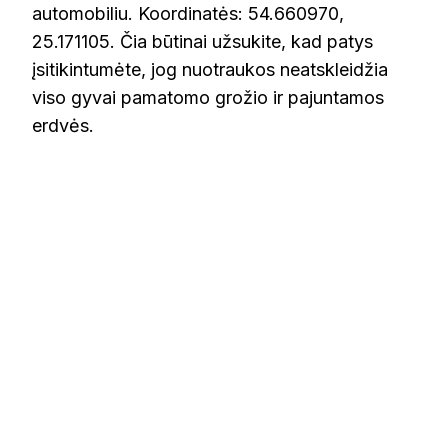
automobiliu. Koordinatės: 54.660970,
25.171105. Čia būtinai užsukite, kad patys
įsitikintumėte, jog nuotraukos neatskleidžia
viso gyvai pamatomo grožio ir pajuntamos
erdvės.