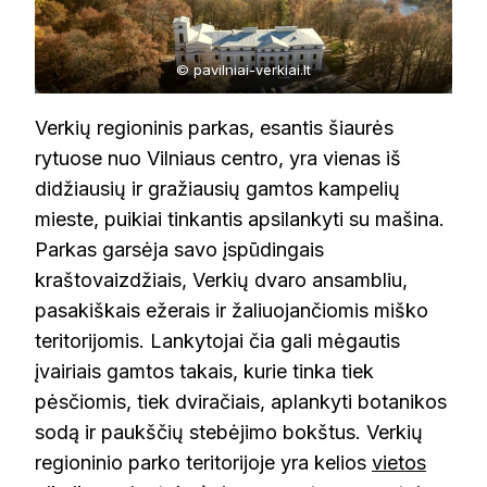
© pavilniai-verkiai.lt
Verkių regioninis parkas, esantis šiaurės
rytuose nuo Vilniaus centro, yra vienas iš
didžiausių ir gražiausių gamtos kampelių
mieste, puikiai tinkantis apsilankyti su mašina.
Parkas garsėja savo įspūdingais
kraštovaizdžiais, Verkių dvaro ansambliu,
pasakiškais ežerais ir žaliuojančiomis miško
teritorijomis. Lankytojai čia gali mėgautis
įvairiais gamtos takais, kurie tinka tiek
pėsčiomis, tiek dviračiais, aplankyti botanikos
sodą ir paukščių stebėjimo bokštus. Verkių
regioninio parko teritorijoje yra kelios
vietos