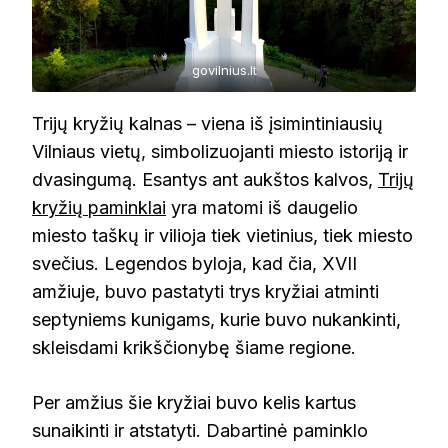
govilnius.lt
Trijų kryžių kalnas – viena iš įsimintiniausių
Vilniaus vietų, simbolizuojanti miesto istoriją ir
dvasingumą. Esantys ant aukštos kalvos,
Trijų
kryžių paminklai
yra matomi iš daugelio
miesto taškų ir vilioja tiek vietinius, tiek miesto
svečius. Legendos byloja, kad čia, XVII
amžiuje, buvo pastatyti trys kryžiai atminti
septyniems kunigams, kurie buvo nukankinti,
skleisdami krikščionybę šiame regione.
Per amžius šie kryžiai buvo kelis kartus
sunaikinti ir atstatyti. Dabartinė paminklo