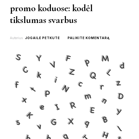
promo koduose: kodėl
tikslumas svarbus
ON
Autorius
JOGAILĖ PETKUTĖ
PALIKITE KOMENTARĄ
DIDŽIOSIOS
IR
MAŽOSIOS
RAIDĖS
PROMO
KODUOSE:
KODĖL
TIKSLUMAS
SVARBUS