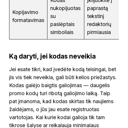
Kodas
Įklijuokite į
nukopijuotas
paprastą
Kopijavimo
su
tekstinį
formatavimas
paslėptais
redaktorių
simboliais
pirmiausia
Ką daryti, jei kodas neveikia
Jei esate tikri, kad įvedėte kodą teisingai, bet
jis vis tiek neveikia, gali būti kelios priežastys.
Kodas galėjo baigtis galiojimas — daugelis
promo kodų turi ribotą galiojimo laiką. Taip
pat įmanoma, kad kodas skirtas tik naujiems
žaidėjams, o jūs jau esate registruotas
vartotojas. Kai kurie kodai galioja tik tam
tikrose šalyse ar reikalauja minimalaus