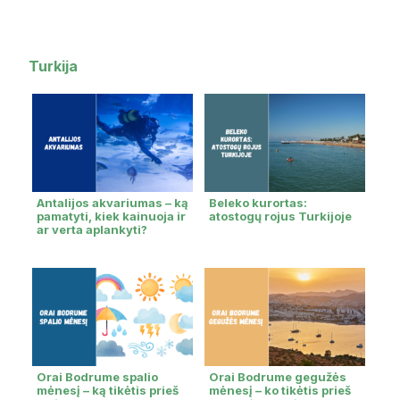
Turkija
Antalijos akvariumas – ką
Beleko kurortas:
pamatyti, kiek kainuoja ir
atostogų rojus Turkijoje
ar verta aplankyti?
Orai Bodrume spalio
Orai Bodrume gegužės
mėnesį – ką tikėtis prieš
mėnesį – ko tikėtis prieš