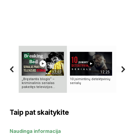
17:03
12:25
„Bręstantis blogis“ –
10 įsimintinų detektyvinių
KAIP KINI
kriminalinis serialas
serialų
„PASAULIO
pakeitęs televizijos...
NUTYLĖTA
Taip pat skaitykite
Naudinga informacija