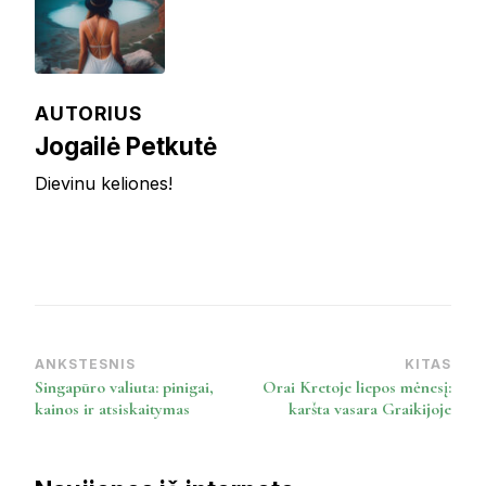
AUTORIUS
Jogailė Petkutė
Dievinu keliones!
ANKSTESNIS
KITAS
Post
Singapūro valiuta: pinigai,
Orai Kretoje liepos mėnesį:
Navigation
kainos ir atsiskaitymas
karšta vasara Graikijoje