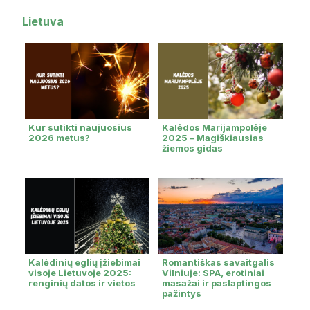
Lietuva
Kur sutikti naujuosius
Kalėdos Marijampolėje
2026 metus?
2025 – Magiškiausias
žiemos gidas
Kalėdinių eglių įžiebimai
Romantiškas savaitgalis
visoje Lietuvoje 2025:
Vilniuje: SPA, erotiniai
renginių datos ir vietos
masažai ir paslaptingos
pažintys