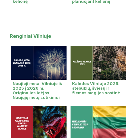
kelionę
planuojant kelionę
Renginiai Vilniuje
Naujieji metai Vilniuje iš
Kalėdos Vilniuje 2025:
2025 į 2026 m.
stebuklų, šviesų ir
Originalios idėjos
žiemos magijos sostinė
Naujųjų metų sutikimui