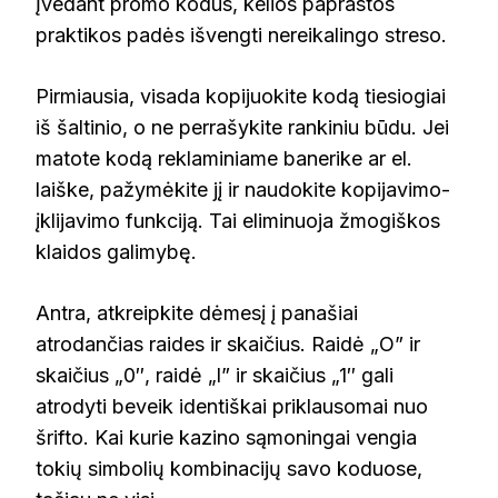
Įvedant promo kodus, kelios paprastos
praktikos padės išvengti nereikalingo streso.
Pirmiausia, visada kopijuokite kodą tiesiogiai
iš šaltinio, o ne perrašykite rankiniu būdu. Jei
matote kodą reklaminiame banerike ar el.
laiške, pažymėkite jį ir naudokite kopijavimo-
įklijavimo funkciją. Tai eliminuoja žmogiškos
klaidos galimybę.
Antra, atkreipkite dėmesį į panašiai
atrodančias raides ir skaičius. Raidė „O” ir
skaičius „0″, raidė „l” ir skaičius „1″ gali
atrodyti beveik identiškai priklausomai nuo
šrifto. Kai kurie kazino sąmoningai vengia
tokių simbolių kombinacijų savo koduose,