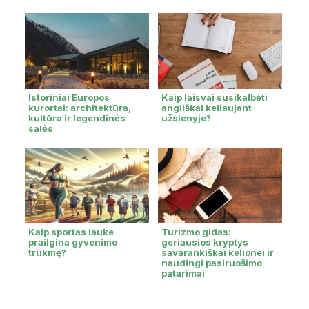
Istoriniai Europos
Kaip laisvai susikalbėti
kurortai: architektūra,
angliškai keliaujant
kultūra ir legendinės
užsienyje?
salės
Kaip sportas lauke
Turizmo gidas:
prailgina gyvenimo
geriausios kryptys
trukmę?
savarankiškai kelionei ir
naudingi pasiruošimo
patarimai