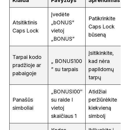
Klaida
Pavyzdys
Sprendimas
Įvedėte
Patikrinkite
Atsitiktinis
„bONUS”
Caps Lock
Caps Lock
vietoj
būseną
„BONUS”
Įsitikinkite,
Tarpai kodo
„ BONUS100
kad nėra
pradžioje ar
” su tarpais
papildomų
pabaigoje
tarpų
„BONUSI00″
Atidžiai
Panašūs
su raide I
peržiūrėkite
simboliai
vietoj
kiekvieną
skaičiaus 1
simbolį