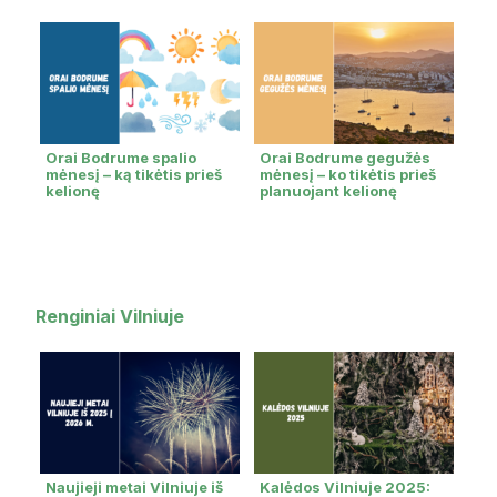
Orai Bodrume spalio
Orai Bodrume gegužės
mėnesį – ką tikėtis prieš
mėnesį – ko tikėtis prieš
kelionę
planuojant kelionę
Renginiai Vilniuje
Naujieji metai Vilniuje iš
Kalėdos Vilniuje 2025: