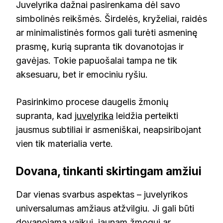
Juvelyrika dažnai pasirenkama dėl savo
simbolinės reikšmės. Širdelės, kryželiai, raidės
ar minimalistinės formos gali turėti asmeninę
prasmę, kurią supranta tik dovanotojas ir
gavėjas. Tokie papuošalai tampa ne tik
aksesuaru, bet ir emociniu ryšiu.
Pasirinkimo procese daugelis žmonių
supranta, kad
juvelyrika
leidžia perteikti
jausmus subtiliai ir asmeniškai, neapsiribojant
vien tik materialia verte.
Dovana, tinkanti skirtingam amžiui
Dar vienas svarbus aspektas – juvelyrikos
universalumas amžiaus atžvilgiu. Ji gali būti
dovanojama vaikui, jaunam žmogui ar