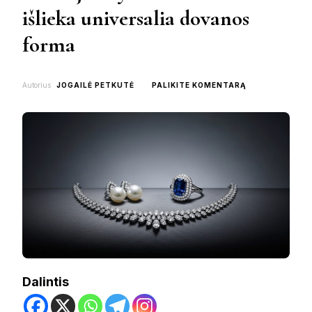
išlieka universalia dovanos
forma
ON
Autorius
JOGAILĖ PETKUTĖ
PALIKITE KOMENTARĄ
KODĖL
JUVELYRIKA
ŠIAIS
LAIKAIS
IŠLIEKA
UNIVERSALIA
DOVANOS
FORMA
Dalintis