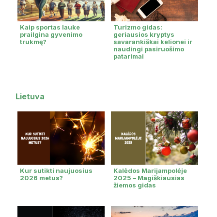
Kaip sportas lauke
Turizmo gidas:
prailgina gyvenimo
geriausios kryptys
trukmę?
savarankiškai kelionei ir
naudingi pasiruošimo
patarimai
Lietuva
Kur sutikti naujuosius
Kalėdos Marijampolėje
2026 metus?
2025 – Magiškiausias
žiemos gidas