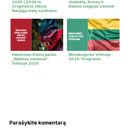
2025 į 2026 m.
stebuklų, šviesų ir
Originalios idėjos
žiemos magijos sostinė
Naujųjų metų sutikimui
Helovinas Kalnų parke:
Mindauginės Vilniuje
„Nakties valdovai“
2025: Programa
Vilniuje 2025
Parašykite komentarą