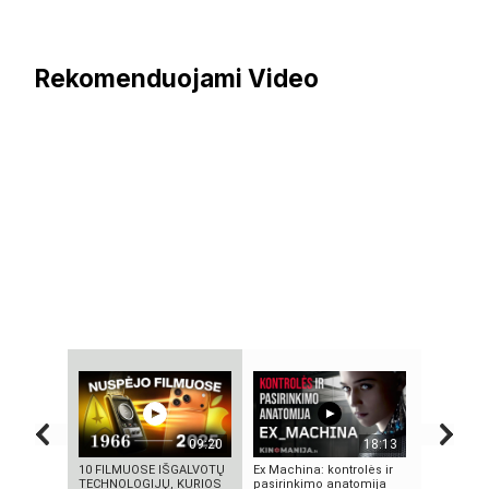
Rekomenduojami Video
09:20
18:13
10 FILMUOSE IŠGALVOTŲ
Ex Machina: kontrolės ir
„ELEKTROS
TECHNOLOGIJŲ, KURIOS
pasirinkimo anatomija
MASINĖ 1