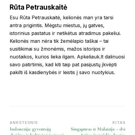
Rūta Petrauskaitė
Esu Rūta Petrauskaitė, kelionės man yra tarsi
antra prigimtis. Mėgstu miestus, jų gatves,
istorinius pastatus ir netikėtus atradimus pakeliui.
Kelionės man nėra tik žemėlapio taškai – tai
susitikimai su žmonėmis, mažos istorijos ir
nuotaikos, kurios lieka ilgam. Apkeliauk.lt dalinuosi
savo patirtimis, kad kiti taip pat pasijustų įkvėpti
pakilti iš kasdienybės ir leistis į savo nuotykius.
ANKSTESNIS
KITAS
Post
Indonezija: gyventojų
Singapūras ir Malaizija – dvi
Navigation