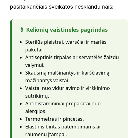
pasitaikančiais sveikatos nesklandumais:
💊 Kelionių vaistinėlės pagrindas
Sterilūs pleistrai, tvarsčiai ir marlės
paketai.
Antiseptinis tirpalas ar servetėlės žaizdų
valymui.
Skausmą malšinantys ir karščiavimą
mažinantys vaistai.
Vaistai nuo viduriavimo ir virškinimo
sutrikimų.
Antihistamininiai preparatai nuo
alergijos.
Termometras ir pincetas.
Elastinis bintas patempimams ar
raumenų įtampai.