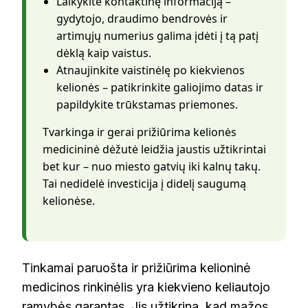
Laikykite kontaktinę informaciją –
gydytojo, draudimo bendrovės ir
artimųjų numerius galima įdėti į tą patį
dėklą kaip vaistus.
Atnaujinkite vaistinėlę po kiekvienos
kelionės – patikrinkite galiojimo datas ir
papildykite trūkstamas priemones.
Tvarkinga ir gerai prižiūrima kelionės
medicininė dėžutė leidžia jaustis užtikrintai
bet kur – nuo miesto gatvių iki kalnų takų.
Tai nedidelė investicija į didelį saugumą
kelionėse.
Tinkamai paruošta ir prižiūrima kelioninė
medicinos rinkinėlis yra kiekvieno keliautojo
ramybės garantas. Jis užtikrina, kad mažos