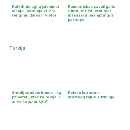
Kalėdinių eglių įžiebimai
Romantiškas savaitgalis
visoje Lietuvoje 2025:
Vilniuje: SPA, erotiniai
renginių datos ir vietos
masažai ir paslaptingos
pažintys
Turkija
Antalijos akvariumas – ką
Beleko kurortas:
pamatyti, kiek kainuoja ir
atostogų rojus Turkijoje
ar verta aplankyti?