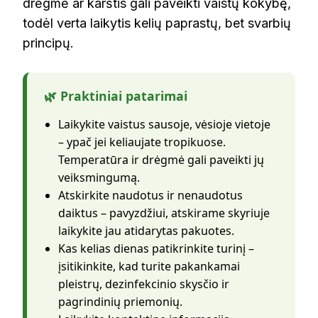
drėgmė ar karštis gali paveikti vaistų kokybę,
todėl verta laikytis kelių paprastų, bet svarbių
principų.
🌿 Praktiniai patarimai
Laikykite vaistus sausoje, vėsioje vietoje
– ypač jei keliaujate tropikuose.
Temperatūra ir drėgmė gali paveikti jų
veiksmingumą.
Atskirkite naudotus ir nenaudotus
daiktus – pavyzdžiui, atskirame skyriuje
laikykite jau atidarytas pakuotes.
Kas kelias dienas patikrinkite turinį –
įsitikinkite, kad turite pakankamai
pleistrų, dezinfekcinio skysčio ir
pagrindinių priemonių.