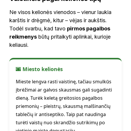
Ne visos kelionės vienodos – vienur laukia
karštis ir drėgmė, kitur – vėjas ir aukštis.
Todėl svarbu, kad tavo
pirmos pagalbos
reikmenys
būtų pritaikyti aplinkai, kurioje
keliausi.
🌆 Miesto kelionės
Mieste lengva rasti vaistinę, tačiau smulkūs
įbrėžimai ar galvos skausmas gali sugadinti
dieną. Turėk keletą greitosios pagalbos
priemonių – pleistrų, skausmą malšinančių
tablečių ir antiseptiko. Taip pat naudinga
turėti vaistų nuo skrandžio sutrikimų po
vietinio maisto degustacijų.