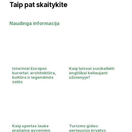
Taip pat skaitykite
Naudinga informacija
Istoriniai Europos
Kaip laisvai susikalbėti
kurortai: architektūra,
angliškai keliaujant
kultūra ir legendinės
užsienyje?
salės
Kaip sportas lauke
Turizmo gidas:
prailgina gyvenimo
geriausios kryptys