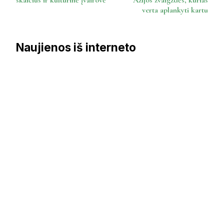
skaičius ir kultūrinė įvairovė
Azijos žvaigždės, kurias
verta aplankyti kartu
Naujienos iš interneto