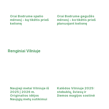
Orai Bodrume spalio
Orai Bodrume gegužės
mėnesį – ką tikėtis prieš
mėnesį – ko tikėtis prieš
kelionę
planuojant kelionę
Renginiai Vilniuje
Naujieji metai Vilniuje iš
Kalėdos Vilniuje 2025:
2025 į 2026 m.
stebuklų, šviesų ir
Originalios idėjos
žiemos magijos sostinė
Naujųjų metų sutikimui