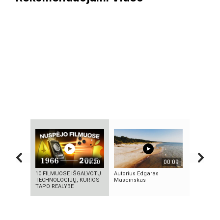
09:20
00:09
10 FILMUOSE IŠGALVOTŲ
Autorius Edgaras
Vilniaus s
TECHNOLOGIJŲ, KURIOS
Mascinskas
TAPO REALYBE