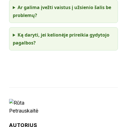
Ar galima įvežti vaistus į užsienio šalis be
problemų?
Ką daryti, jei kelionėje prireikia gydytojo
pagalbos?
AUTORIUS