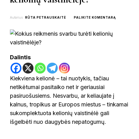
ON
Autorius
RŪTA PETRAUSKAITĖ
PALIKITE KOMENTARĄ
KOKIUS
REIKMENIS
SVARBU
TURĖTI
KELIONIŲ
VAISTINĖLĖ
Dalintis
Kiekviena kelionė – tai nuotykis, tačiau
netikėtumai pasitaiko net ir geriausiai
pasiruošusiems. Nesvarbu, ar keliaujate į
kalnus, tropikus ar Europos miestus – tinkamai
sukomplektuota kelionių vaistinėlė gali
išgelbėti nuo daugybės nepatogumų.