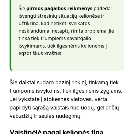
Šie
pirmos pagalbos reikmenys
padeda
išvengti stresinių situacijų kelionėse ir
užtikrina, kad netikėti sveikatos
nesklandumai netaptų rimta problema. Jie
tinka tiek trumpiems savaitgalio
išvykimams, tiek ilgesnėms kelionėms į
egzotiškus kraštus.
Šie daiktai sudaro bazinį rinkinį, tinkamą tiek
trumpoms išvykoms, tiek ilgesniems žygiams.
Jei vykstate į atokesnes vietoves, verta
papildyti sąrašą vaistais nuo uodų, geliančių
vabzdžių ir saulės nudegimų.
Vaistinėlė pagal kelionės tipą