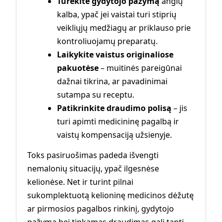
Turėkite gydytojo pažymą
anglų
kalba, ypač jei vaistai turi stiprių
veikliųjų medžiagų ar priklauso prie
kontroliuojamų preparatų.
Laikykite vaistus originaliose
pakuotėse
– muitinės pareigūnai
dažnai tikrina, ar pavadinimai
sutampa su receptu.
Patikrinkite draudimo polisą
– jis
turi apimti medicininę pagalbą ir
vaistų kompensaciją užsienyje.
Toks pasiruošimas padeda išvengti
nemalonių situacijų, ypač ilgesnėse
kelionėse. Net ir turint pilnai
sukomplektuotą kelioninę medicinos dėžutę
ar pirmosios pagalbos rinkinį, gydytojo
pažyma bei tinkamas draudimas gali tapti