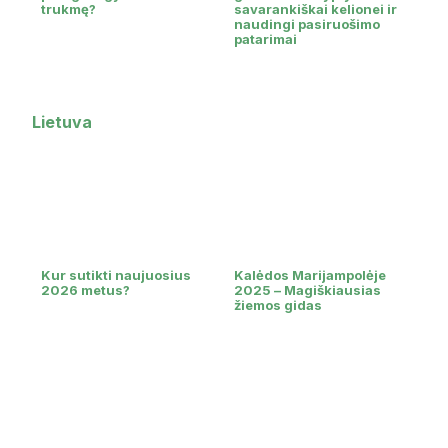
trukmę?
savarankiškai kelionei ir
naudingi pasiruošimo
patarimai
Lietuva
Kur sutikti naujuosius
Kalėdos Marijampolėje
2026 metus?
2025 – Magiškiausias
žiemos gidas