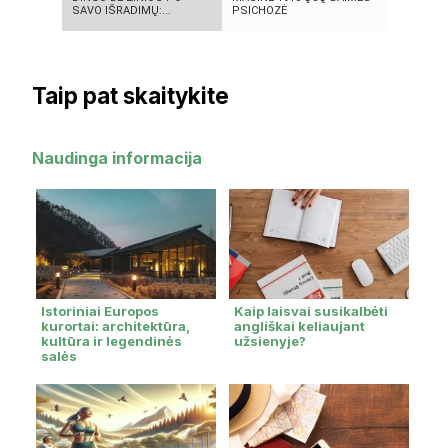
SAVO IŠRADIMŲ:...
PSICHOZĖ
pakeitęs te
Taip pat skaitykite
Naudinga informacija
Istoriniai Europos
Kaip laisvai susikalbėti
kurortai: architektūra,
angliškai keliaujant
kultūra ir legendinės
užsienyje?
salės