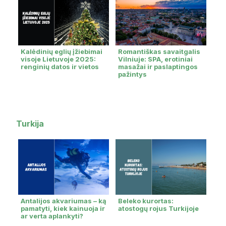
Kalėdinių eglių įžiebimai
Romantiškas savaitgalis
visoje Lietuvoje 2025:
Vilniuje: SPA, erotiniai
renginių datos ir vietos
masažai ir paslaptingos
pažintys
Turkija
Antalijos akvariumas – ką
Beleko kurortas:
pamatyti, kiek kainuoja ir
atostogų rojus Turkijoje
ar verta aplankyti?