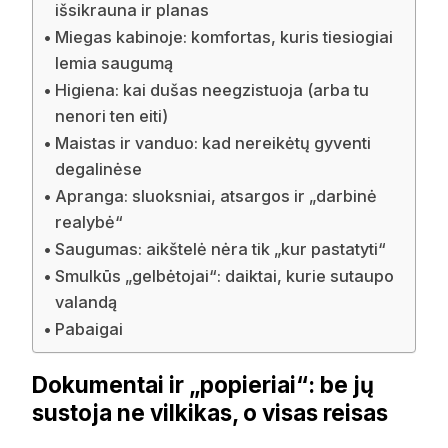
išsikrauna ir planas
Miegas kabinoje: komfortas, kuris tiesiogiai
lemia saugumą
Higiena: kai dušas neegzistuoja (arba tu
nenori ten eiti)
Maistas ir vanduo: kad nereikėtų gyventi
degalinėse
Apranga: sluoksniai, atsargos ir „darbinė
realybė“
Saugumas: aikštelė nėra tik „kur pastatyti“
Smulkūs „gelbėtojai“: daiktai, kurie sutaupo
valandą
Pabaigai
Dokumentai ir „popieriai“: be jų
sustoja ne vilkikas, o visas reisas