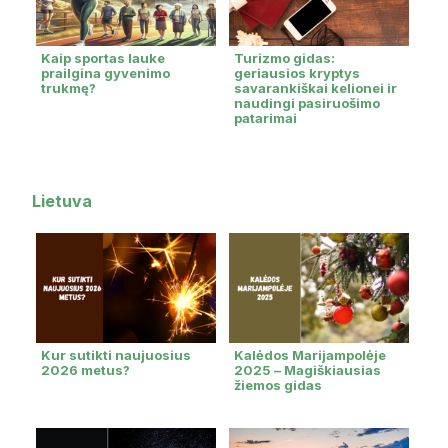
Kaip sportas lauke
Turizmo gidas:
prailgina gyvenimo
geriausios kryptys
trukmę?
savarankiškai kelionei ir
naudingi pasiruošimo
patarimai
Lietuva
Kur sutikti naujuosius
Kalėdos Marijampolėje
2026 metus?
2025 – Magiškiausias
žiemos gidas