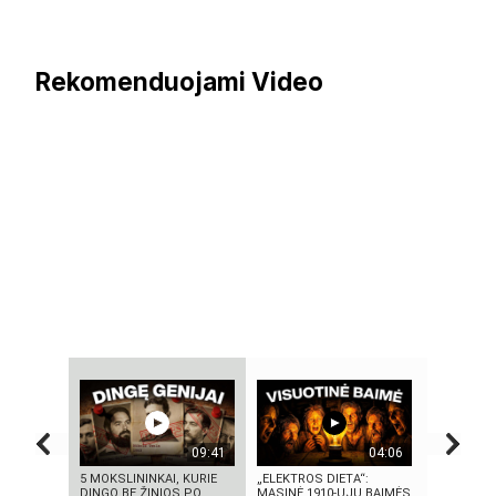
Rekomenduojami Video
09:41
04:06
5 MOKSLININKAI, KURIE
„ELEKTROS DIETA“:
„Bręstanti
DINGO BE ŽINIOS PO
MASINĖ 1910-ŲJŲ BAIMĖS
kriminalin