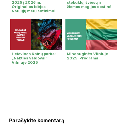
2025 į 2026 m.
stebuklų, šviesų ir
Originalios idėjos
žiemos magijos sostinė
Naujųjų metų sutikimui
Helovinas Kalnų parke:
Mindauginės Vilniuje
„Nakties valdovai“
2025: Programa
Vilniuje 2025
Parašykite komentarą