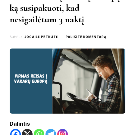
ką susipakuoti, kad
nesigailėtum 3 naktį
ON
Autorius
JOGAILĖ PETKUTĖ
PALIKITE KOMENTARĄ
PIRMAS
REISAS
Į
VAKARŲ
EUROPĄ:
KĄ
SUSIPAKUOTI,
KAD
NESIGAILĖTUM
3
NAKTĮ
Dalintis