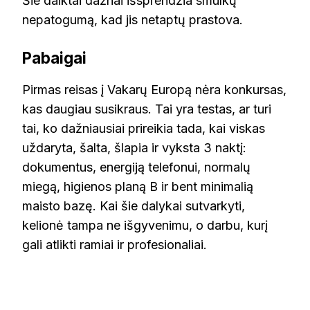
Šie daiktai dažnai išsprendžia smulkų
nepatogumą, kad jis netaptų prastova.
Pabaigai
Pirmas reisas į Vakarų Europą nėra konkursas,
kas daugiau susikraus. Tai yra testas, ar turi
tai, ko dažniausiai prireikia tada, kai viskas
uždaryta, šalta, šlapia ir vyksta 3 naktį:
dokumentus, energiją telefonui, normalų
miegą, higienos planą B ir bent minimalią
maisto bazę. Kai šie dalykai sutvarkyti,
kelionė tampa ne išgyvenimu, o darbu, kurį
gali atlikti ramiai ir profesionaliai.