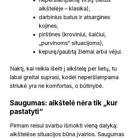
aikštelėje – klasika),
darbinius batus ir atsargines
kojines,
pirštines (kroviniui, šalčiui,
„purvinoms“ situacijoms),
kepurę/gaubtą žiemai arba vėjui.
Naktį, kai reikia išeiti į aikštelę per lietų, tu
labai greitai suprasi, kodėl neperšlampama
striukė yra ne komfortas, o būtinybė.
Saugumas: aikštelė nėra tik „kur
pastatyti“
Pirmam reisui svarbu išmokti vieną dalyką:
aikštelėse situacijos būna įvairios. Saugumas