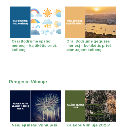
Orai Bodrume spalio
Orai Bodrume gegužės
mėnesį – ką tikėtis prieš
mėnesį – ko tikėtis prieš
kelionę
planuojant kelionę
Renginiai Vilniuje
Naujieji metai Vilniuje iš
Kalėdos Vilniuje 2025: