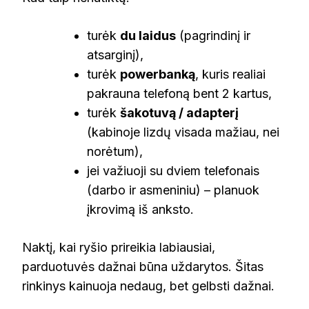
turėk
du laidus
(pagrindinį ir
atsarginį),
turėk
powerbanką
, kuris realiai
pakrauna telefoną bent 2 kartus,
turėk
šakotuvą / adapterį
(kabinoje lizdų visada mažiau, nei
norėtum),
jei važiuoji su dviem telefonais
(darbo ir asmeniniu) – planuok
įkrovimą iš anksto.
Naktį, kai ryšio prireikia labiausiai,
parduotuvės dažnai būna uždarytos. Šitas
rinkinys kainuoja nedaug, bet gelbsti dažnai.