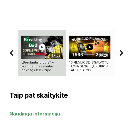
17:03
09:20
„Bręstantis blogis“ –
10 FILMUOSE IŠGALVOTŲ
KAS SUKŪ
kriminalinis serialas
TECHNOLOGIJŲ, KURIOS
INTELEKT
pakeitęs televizijos...
TAPO REALYBE
ISTORIJA 
Taip pat skaitykite
Naudinga informacija