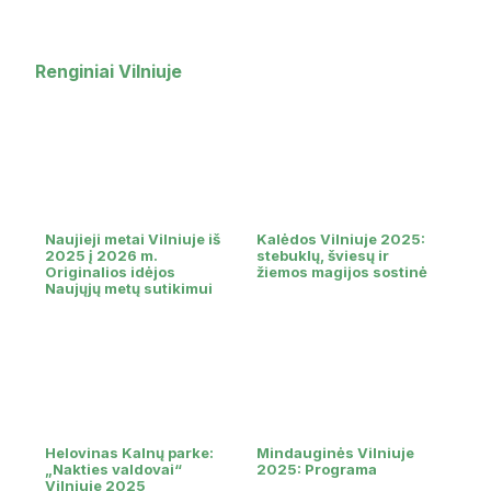
Renginiai Vilniuje
Naujieji metai Vilniuje iš
Kalėdos Vilniuje 2025:
2025 į 2026 m.
stebuklų, šviesų ir
Originalios idėjos
žiemos magijos sostinė
Naujųjų metų sutikimui
Helovinas Kalnų parke:
Mindauginės Vilniuje
„Nakties valdovai“
2025: Programa
Vilniuje 2025