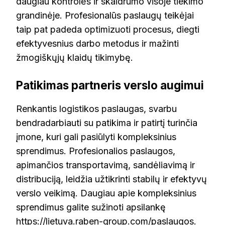
daugiau kontrolės ir skaidrumo visoje tiekimo
grandinėje. Profesionalūs paslaugų teikėjai
taip pat padeda optimizuoti procesus, diegti
efektyvesnius darbo metodus ir mažinti
žmogiškųjų klaidų tikimybę.
Patikimas partneris verslo augimui
Renkantis logistikos paslaugas, svarbu
bendradarbiauti su patikima ir patirtį turinčia
įmone, kuri gali pasiūlyti kompleksinius
sprendimus. Profesionalios paslaugos,
apimančios transportavimą, sandėliavimą ir
distribuciją, leidžia užtikrinti stabilų ir efektyvų
verslo veikimą. Daugiau apie kompleksinius
sprendimus galite sužinoti apsilankę
https://lietuva.raben-group.com/paslaugos
.