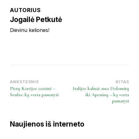
AUTORIUS
Jogailė Petkutė
Dievinu keliones!
ANKSTESNIS
KITAS
Post
Pietų Korėjos sostinė –
Italijos kalnai: nuo Dolomitų
Navigation
Seulas: ką verta pamatyti
iki Apeninų – ką verta
pamatyti
Naujienos iš interneto