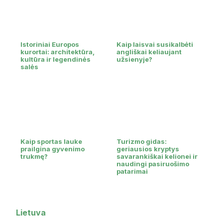
Istoriniai Europos
Kaip laisvai susikalbėti
kurortai: architektūra,
angliškai keliaujant
kultūra ir legendinės
užsienyje?
salės
Kaip sportas lauke
Turizmo gidas:
prailgina gyvenimo
geriausios kryptys
trukmę?
savarankiškai kelionei ir
naudingi pasiruošimo
patarimai
Lietuva