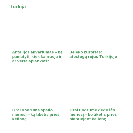
Turkija
Antalijos akvariumas – ką
Beleko kurortas:
pamatyti, kiek kainuoja ir
atostogų rojus Turkijoje
ar verta aplankyti?
Orai Bodrume spalio
Orai Bodrume gegužės
mėnesį – ką tikėtis prieš
mėnesį – ko tikėtis prieš
kelionę
planuojant kelionę