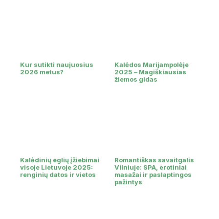
Kur sutikti naujuosius
Kalėdos Marijampolėje
2026 metus?
2025 – Magiškiausias
žiemos gidas
Kalėdinių eglių įžiebimai
Romantiškas savaitgalis
visoje Lietuvoje 2025:
Vilniuje: SPA, erotiniai
renginių datos ir vietos
masažai ir paslaptingos
pažintys