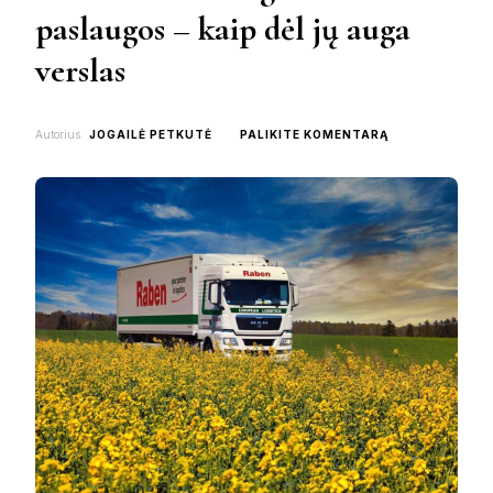
paslaugos – kaip dėl jų auga
verslas
ON
Autorius
JOGAILĖ PETKUTĖ
PALIKITE KOMENTARĄ
PROFESIONALI
LOGISTIKOS
PASLAUGOS
–
KAIP
DĖL
JŲ
AUGA
VERSLAS