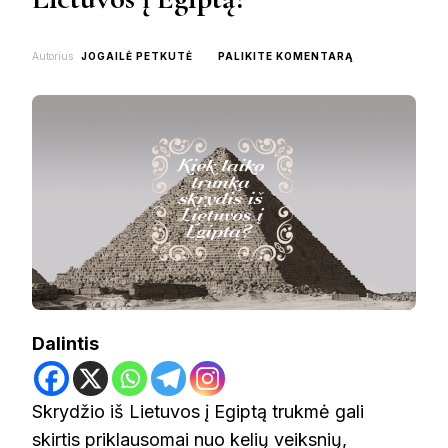
ON
Autorius
JOGAILĖ PETKUTĖ
PALIKITE KOMENTARĄ
KIEK
LAIKO
TRUNKA
SKRYDIS
IŠ
LIETUVOS
Į
EGIPTĄ?
Dalintis
Skrydžio iš Lietuvos į Egiptą trukmė gali
skirtis priklausomai nuo kelių veiksnių,