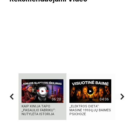
06:20
04:06
KAIP KINIJA TAPO
„ELEKTROS DIETA“:
KAMUOLIN
„PASAULIO FABRIKU“:
MASINĖ 1910-ŲJŲ BAIMĖS
MĮSLINGA
NUTYLĖTA ISTORIJA
PSICHOZĖ
PASLAPTI