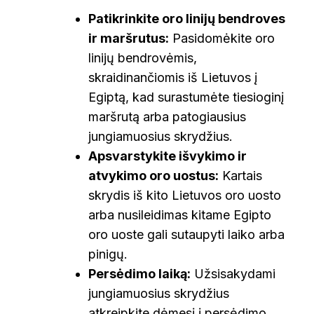
Patikrinkite oro linijų bendroves
ir maršrutus:
Pasidomėkite oro
linijų bendrovėmis,
skraidinančiomis iš Lietuvos į
Egiptą, kad surastumėte tiesioginį
maršrutą arba patogiausius
jungiamuosius skrydžius.
Apsvarstykite išvykimo ir
atvykimo oro uostus:
Kartais
skrydis iš kito Lietuvos oro uosto
arba nusileidimas kitame Egipto
oro uoste gali sutaupyti laiko arba
pinigų.
Persėdimo laiką:
Užsisakydami
jungiamuosius skrydžius
atkreipkite dėmesį į persėdimo