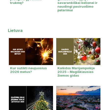
trukmę?
savarankiškai kelionei ir
naudingi pasiruošimo
patarimai
Lietuva
Kur sutikti naujuosius
Kalėdos Marijampolėje
2026 metus?
2025 – Magiškiausias
žiemos gidas