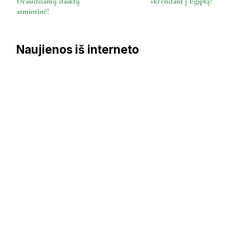
Draudžiamų daiktų
skrendant į Egiptą?
atmintinė!
Naujienos iš interneto