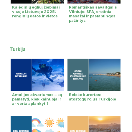
Kalėdinių eglių įžiebimai
Romantiškas savaitgalis
visoje Lietuvoje 2025:
Vilniuje: SPA, erotiniai
renginių datos ir vietos
masažai ir paslaptingos
pažintys
Turkija
Antalijos akvariumas – ką
Beleko kurortas:
pamatyti, kiek kainuoja ir
atostogų rojus Turkijoje
ar verta aplankyti?