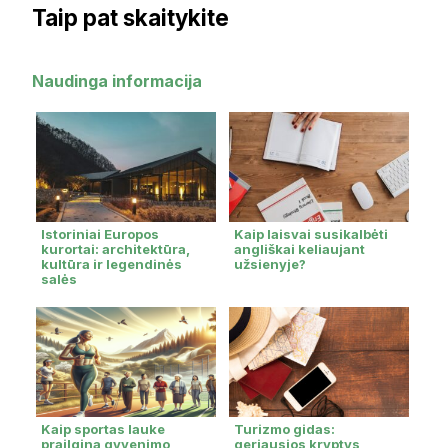
Taip pat skaitykite
Naudinga informacija
Istoriniai Europos
Kaip laisvai susikalbėti
kurortai: architektūra,
angliškai keliaujant
kultūra ir legendinės
užsienyje?
salės
Kaip sportas lauke
Turizmo gidas:
prailgina gyvenimo
geriausios kryptys