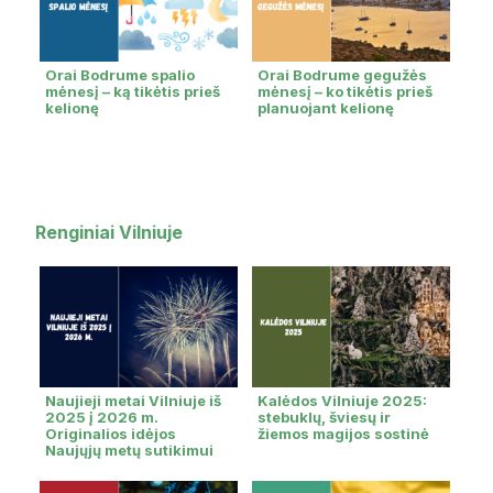
Orai Bodrume spalio
Orai Bodrume gegužės
mėnesį – ką tikėtis prieš
mėnesį – ko tikėtis prieš
kelionę
planuojant kelionę
Renginiai Vilniuje
Naujieji metai Vilniuje iš
Kalėdos Vilniuje 2025:
2025 į 2026 m.
stebuklų, šviesų ir
Originalios idėjos
žiemos magijos sostinė
Naujųjų metų sutikimui